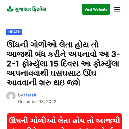
Skip
Me
Visit Website
to
GUJARAT
FITNESS
content
POSTED
HEATH
IN
ઊંઘની ગોળીઓ લેતા હોય તો
આજથી બંધ કરીને અપનાવો આ 3-
2-1 ફોર્મ્યુલા 15 દિવસ આ ફોર્મ્યુલા
અપનાવવાથી ઘસઘસાટ ઊંઘ
આવવાની શરુ થઇ જશે
by
Harsh
December 13, 2022