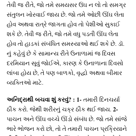
તેવી જ રીતે, જો તમે સમયસર ઉંઘ ન લો તો સમગ્ર
સંતુલન ખોરવાઈ જાય છે. જો તમે ઓછી ઊંઘ લેતા
હોવ અથવા રાત્રે જાગતા હોવ તો પેશીઓ સુકાઈ
શકે છે. તેવી જ રીતે, જો તમે વધુ પડતી ઊંઘ લેતા
હોવ તો હાડકાં સંબંધિત સમસ્યાઓ થઈ શકે છે. ડૉ.
નું કહેવું છે કે સામાન્ય રીતે ઉનાળામાં જ દિવસ
દરમિયાન સૂવું જોઈએ, કારણ કે ઉનાળાના દિવસો
લાંબા હોય છે, તે પણ બાળકો, વૃદ્ધો અથવા બીમાર
વ્યક્તિઓ માટે.
અનિદ્રાથી બચવા શું કરવું? :
1-
તમારી દિનચર્યા
2-
ઠીક કરો. જેથી શરીરનું ચક્ર ઠીક થઈ જાય.
પાચન અને ઊંઘ વચ્ચે ઊંડો સંબંધ છે. જો તમે સાંજે
ભારે ભોજન કરો છો, તો તે તમારી પાચન પ્રક્રિયાને