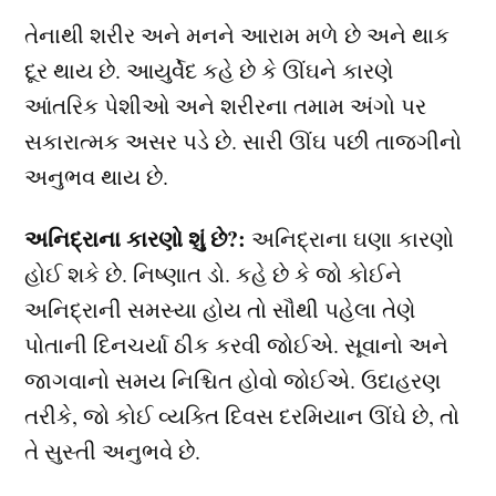
તેનાથી શરીર અને મનને આરામ મળે છે અને થાક
દૂર થાય છે. આયુર્વેદ કહે છે કે ઊંઘને ​​કારણે
આંતરિક પેશીઓ અને શરીરના તમામ અંગો પર
સકારાત્મક અસર પડે છે. સારી ઊંઘ પછી તાજગીનો
અનુભવ થાય છે.
અનિદ્રાના કારણો શું છે?:
અનિદ્રાના ઘણા કારણો
હોઈ શકે છે. નિષ્ણાત ડો. કહે છે કે જો કોઈને
અનિદ્રાની સમસ્યા હોય તો સૌથી પહેલા તેણે
પોતાની દિનચર્યા ઠીક કરવી જોઈએ. સૂવાનો અને
જાગવાનો સમય નિશ્ચિત હોવો જોઈએ. ઉદાહરણ
તરીકે, જો કોઈ વ્યક્તિ દિવસ દરમિયાન ઊંઘે છે, તો
તે સુસ્તી અનુભવે છે.