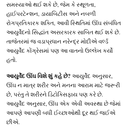
સમસ્યાઓ થઈ શકે છે, જેમ કે સ્થૂળતા,
હાઈપરટેન્શન, ડાયાબિટીસ અને નબળી
રોગપ્રતિકારક શક્તિ, આવી સ્થિતિમાં ઊંઘ સંબંધિત
આયુર્વેદનો સિદ્ધાંત અસરકારક સાબિત થઈ શકે છે.
તાજેતરમાં જ વડાપ્રધાન નરેન્દ્ર મોદીએ વર્લ્ડ
આયુર્વેદ કોંગ્રેસમાં પણ આ વાતનો ઉલ્લેખ કર્યો
હતો.
આયુર્વેદ ઊંઘ વિશે શું કહે છે?
આયુર્વેદ અનુસાર,
ઊંઘ ન માત્ર શરીર અને મનના આરામ માટે જરૂરી
છે, પરંતુ તે શરીરને ડિટોક્સિફાય પણ કરે છે.
આયુર્વેદ અનુસાર, ઊંઘ એક એવી અવસ્થા છે જેમાં
આપણે આપણી બધી ઈચ્છાઓથી દૂર થઈ જઈએ
છીએ.