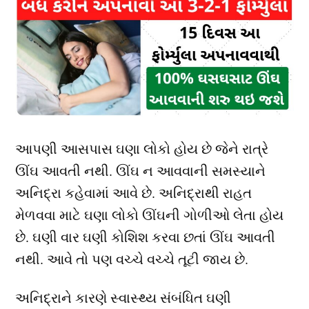
આપણી આસપાસ ઘણા લોકો હોય છે જેને રાત્રે
ઊંઘ આવતી નથી. ઊંઘ ન આવવાની સમસ્યાને
અનિદ્રા કહેવામાં આવે છે. અનિદ્રાથી રાહત
મેળવવા માટે ઘણા લોકો ઊંઘની ગોળીઓ લેતા હોય
છે. ઘણી વાર ઘણી કોશિશ કરવા છતાં ઊંઘ આવતી
નથી. આવે તો પણ વચ્ચે વચ્ચે તૂટી જાય છે.
અનિદ્રાને કારણે સ્વાસ્થ્ય સંબંધિત ઘણી