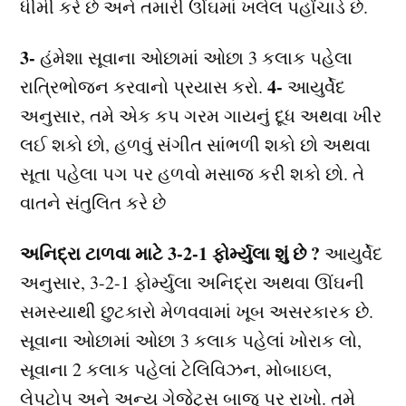
ધીમી કરે છે અને તમારી ઊંઘમાં ખલેલ પહોંચાડે છે.
3-
હંમેશા સૂવાના ઓછામાં ઓછા 3 કલાક પહેલા
4-
રાત્રિભોજન કરવાનો પ્રયાસ કરો.
આયુર્વેદ
અનુસાર, તમે એક કપ ગરમ ગાયનું દૂધ અથવા ખીર
લઈ શકો છો, હળવું સંગીત સાંભળી શકો છો અથવા
સૂતા પહેલા પગ પર હળવો મસાજ કરી શકો છો. તે
વાતને સંતુલિત કરે છે
અનિદ્રા ટાળવા માટે 3-2-1 ફોર્મ્યુલા શું છે ?
આયુર્વેદ
અનુસાર, 3-2-1 ફોર્મ્યુલા અનિદ્રા અથવા ઊંઘની
સમસ્યાથી છુટકારો મેળવવામાં ખૂબ અસરકારક છે.
સૂવાના ઓછામાં ઓછા 3 કલાક પહેલાં ખોરાક લો,
સૂવાના 2 કલાક પહેલાં ટેલિવિઝન, મોબાઇલ,
લેપટોપ અને અન્ય ગેજેટ્સ બાજુ પર રાખો. તમે