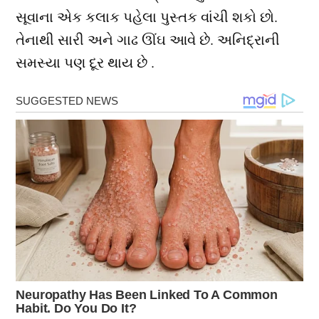
સૂવાના એક કલાક પહેલા પુસ્તક વાંચી શકો છો.
તેનાથી સારી અને ગાઢ ઊંઘ આવે છે. અનિદ્રાની
સમસ્યા પણ દૂર થાય છે .