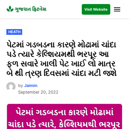
Skip
Me
Visit Website
to
GUJARAT
FITNESS
content
POSTED
HEATH
IN
પેટમાં ગડબડના કારણે મોઢામાં ચાંદા
પડે ત્યારે કેલ્શિયમથી ભરપૂર આ
ફળ સવારે ખાલી પેટ ખાઈ લો માત્ર
બે થી ત્રણ દિવસમાં ચાંદા મટી જશે
by
Jaimin
September 20, 2022