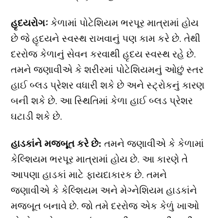
હૃદયરોગઃ
કેળામાં પોટેશિયમ ભરપૂર માત્રામાં હોય
છે જે હૃદયને સ્વસ્થ રાખવાનું પણ કામ કરે છે. તેથી
દરરોજ કેળાનું સેવન કરવાથી હૃદય સ્વસ્થ રહે છે.
તમને જણાવીએ કે શરીરમાં પોટેશિયમનું ઓછું સ્તર
હાઈ બ્લડ પ્રેશર વધારી શકે છે અને સ્ટ્રોકનું કારણ
બની શકે છે. આ સ્થિતિમાં કેળા હાઈ બ્લડ પ્રેશર
ઘટાડી શકે છે.
હાડકાંને મજબૂત કરે છે:
તમને જણાવીએ કે કેળામાં
કેલ્શિયમ ભરપૂર માત્રામાં હોય છે. આ કારણે તે
આપણા હાડકાં માટે ફાયદાકારક છે. તમને
જણાવીએ કે કેલ્શિયમ અને મેગ્નેશિયમ હાડકાંને
મજબૂત બનાવે છે. જો તમે દરરોજ એક કેળું ખાઓ