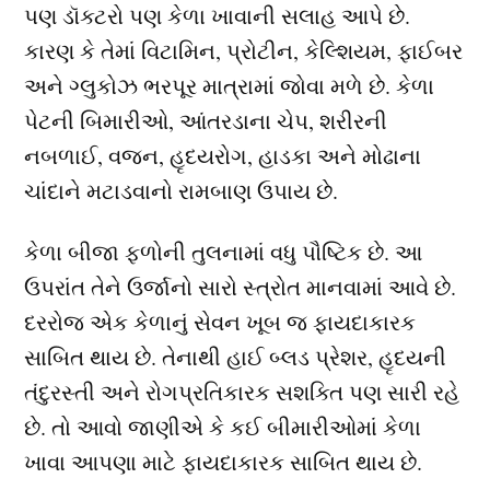
પણ ડૉક્ટરો પણ કેળા ખાવાની સલાહ આપે છે.
કારણ કે તેમાં વિટામિન, પ્રોટીન, કેલ્શિયમ, ફાઈબર
અને ગ્લુકોઝ ભરપૂર માત્રામાં જોવા મળે છે. કેળા
પેટની બિમારીઓ, આંતરડાના ચેપ, શરીરની
નબળાઈ, વજન, હૃદયરોગ, હાડકા અને મોઢાના
ચાંદાને મટાડવાનો રામબાણ ઉપાય છે.
કેળા બીજા ફળોની તુલનામાં વધુ પૌષ્ટિક છે. આ
ઉપરાંત તેને ઉર્જાનો સારો સ્ત્રોત માનવામાં આવે છે.
દરરોજ એક કેળાનું સેવન ખૂબ જ ફાયદાકારક
સાબિત થાય છે. તેનાથી હાઈ બ્લડ પ્રેશર, હૃદયની
તંદુરસ્તી અને રોગપ્રતિકારક સશક્તિ પણ સારી રહે
છે. તો આવો જાણીએ કે કઈ બીમારીઓમાં કેળા
ખાવા આપણા માટે ફાયદાકારક સાબિત થાય છે.