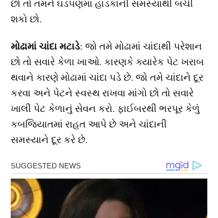
છો તો તમને ઘડપણમાં હાડકાની સમસ્યાથી બચી
શકો છો.
મોઢામાં ચાંદા મટાડે
: જો તમે મોઢામાં ચાંદાથી પરેશાન
છો તો સવારે કેળા ખાઓ. કારણકે ક્યારેક પેટ ખરાબ
થવાને કારણે મોઢામાં ચાંદા પડે છે. જો તમે ચાંદાને દૂર
કરવા અને પેટને સ્વસ્થ રાખવા માંગો છો તો સવારે
ખાલી પેટ કેળાનું સેવન કરો. ફાઈબરથી ભરપૂર કેળું
કબજિયાતમાં રાહત આપે છે અને ચાંદાની
સમસ્યાને દૂર કરે છે.