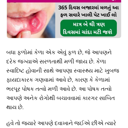
બધા ફળોમાં કેળા એક એવું ફળ છે, જે આપણને
દરેક જગ્યાએ સરળતાથી મળી જાય છે. કેળા
સ્વાદિષ્ટ હોવાની સાથે આપણા સ્વાસ્થ્ય માટે ખુબજ
ફાયદાકારક ગણવામાં આવે છે, કારણ કે કેળામાં
ભરપૂર પોષક તત્વો મળી આવે છે. આ પોષક તત્વો
આપણે અનેક રોગોથી બચાવવામાં કારગર સાબિત
થાય છે.
હવે તો જયારે આપણે દવાખાને જઈએ છીએ ત્યારે