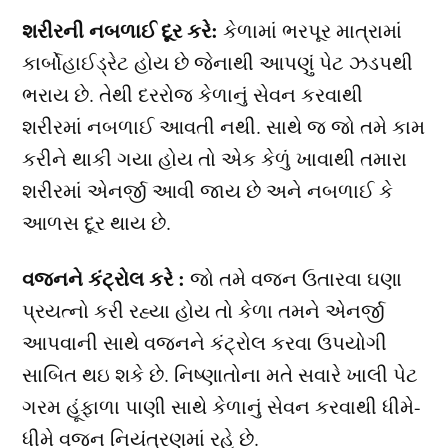
શરીરની નબળાઈ દૂર કરે:
કેળામાં ભરપૂર માત્રામાં
કાર્બોહાઈડ્રેટ હોય છે જેનાથી આપણું પેટ ઝડપથી
ભરાય છે. તેથી દરરોજ કેળાનું સેવન કરવાથી
શરીરમાં નબળાઈ આવતી નથી. સાથે જ જો તમે કામ
કરીને થાકી ગયા હોય તો એક કેળું ખાવાથી તમારા
શરીરમાં એનર્જી આવી જાય છે અને નબળાઈ કે
આળસ દૂર થાય છે.
વજનને કંટ્રોલ કરે :
જો તમે વજન ઉતારવા ઘણા
પ્રયત્નો કરી રહ્યા હોય તો કેળા તમને એનર્જી
આપવાની સાથે વજનને કંટ્રોલ કરવા ઉપયોગી
સાબિત થઇ શકે છે. નિષ્ણાતોના મતે સવારે ખાલી પેટ
ગરમ હૂંફાળા પાણી સાથે કેળાનું સેવન કરવાથી ધીમે-
ધીમે વજન નિયંત્રણમાં રહે છે.