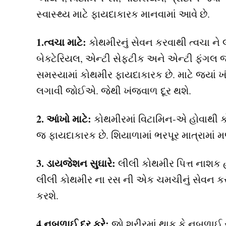
સ્વાસ્થ્ય માટે ફાયદાકારક માનવામાં આવે છે.
1.ત્વચા માટે:
કોથમીરનું સેવન કરવાથી ત્વચા ને
બેક્ટેરિયલ, એન્ટી સેફટીક અને એન્ટી ફંગલ જે
સમસ્યામાં કોથમીર ફાયદાકારક છે. માટે જયાં 
લગાવી જોઈએ. જેથી ખંજવાળ દૂર થશે.
2. આંખો માટે:
કોથમીરમાં વિટામિન-એ હોવાથી 
જ ફાયદાકારક છે. શિયાળામાં ભરપૂર માત્રામાં મળ
3. ડાયજેશન સુઘારે:
લીલી કોથમીર પિત્ત નાશક હ
લીલી કોથમીર ના રસ ની એક ચમચીનું સેવન કરવ
કરશે.
4.નબળાઈ દૂર કરે:
જો શરીરમાં થાક કે નબળાઈ 