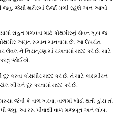
ી જવું. જેથી શરીરમાં ઉર્જા મળી રહેશે અને આખો
ામાં રાહત મેળવવા માટે કોથમીરનું સેવન ખુબ જ
 કોથમીર અમૃત સમાન માનવામા છે. આ ઉપરાંત
ર લેવલ ને નિયંત્રણ માં રાખવામાં મદદ કરે છે. માટે
કરવું જોઈએ.
ૂર કરવા કોથમીર મદદ કરે છે. તે માટે કોથમીરને
યેલ ખીલને દૂર કરવામાં મદદ કરે છે.
યા જેવી કે વાળ ખરવા, વાળમાં ખોડો થતી હોય તો
ા પી જવું. આ રસ પીવાથી વાળ મજબૂત અને લાંબા