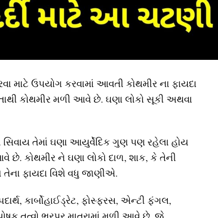
રવા માટે ઉપયોગ કરવામાં આવતી કોથમીર ના ફાયદા
રળતાથી કોથમીર મળી આવે છે. ઘણા લોકો સૂકી અથવા
સિવાય તેમાં ઘણા આયુર્વેદિક ગુણ પણ રહેલા હોય
 છે. કોથમીર ને ઘણા લોકો દાળ, શાક, કે તેની
ો તેના ફાયદા વિશે વધુ જાણીએ.
ાર્થ, કાર્બોહાઈડ્રેટ, ફોસ્ફરસ, એન્ટી ફંગલ,
ોષક તત્વો ભરપૂર માત્રામાં મળી આવે છે. જે