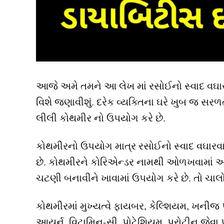
આજે અમે તમને આ લેખ માં રસોઈનો સ્વાદ વઘા
વિશે જણાવીશું. દરેક વ્યક્તિના ઘરે ખુબ જ સ
લીલી કોથમીર નો ઉપયોગ કરે છે.
કોથમીરનો ઉપયોગ માત્ર રસોઈનો સ્વાદ વઘારવા 
છે. કોથમીરને કોરિએન્ડર નામથી ઓળખવામાં આવે
ચટણી બનાવીને ખાવામાં ઉપયોગ કરે છે. તો ચાલ
કોથમીરમાં મુખ્યત્વે ફાયબર, કેલ્શિયમ, ખનીજ પદ
આયર્ન, વિટામિન-સી, પોટેશિયમ, પ્રોટીન જેવા પ