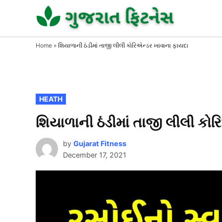
Skip
to
GUJAR
GUJARA
FITNESS
FITNE
content
Home
»
શિયાળાની ઠંડીમાં તાજી લીલી કોરિએન્ડર ખાવાના ફાયદા
POSTED
HEATH
IN
શિયાળાની ઠંડીમાં તાજી લીલી કો
by
Gujarat Fitness
December 17, 2021