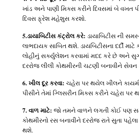
ખાંડ અને પાણી મિક્સ કરીને દિવસમાં બે વખત પ
દિવસ ફ્રેશ મહેશુસ કરશો.
5.ડાયાબિટીસ કંટ્રોલ કરે:
ડાયાબિટીસ ની સમસ્ય
લાભદાયક સાબિત થશે. ડાયબિટીસના દર્દી માટે
લોહીનું સર્ક્યુલેશન કરવામાં મદદ કરે છે અને સુગ
દરરોજ લીલી કોથમીર
ની
ચટણી બનાવીને
સેવન 
6. ખીલ દૂર કરવા:
ચહેરા પર થયેલ ખીલને કાયમી દ
પીસીને તેમાં ગ્લિસરીન મિક્સ કરીને ચહેરા પર થ
7. વાળ માટે:
જો તમને વાળને લગતી કોઈ પણ સમસ્
કોથમીરનો રસ બનાવીને દરરોજ રાતે સુતા પહેલ
થશે.