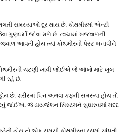
 લગતી સમસ્યાઓ દૂર થાય છે. કોથમીરમાં એન્ટી
વા ગુણઘર્મો જોવા મળે છે. ત્વચામાં ખજવાળની
ખંજવાળ આવતી હોય ત્યાં કોથમીરની પેસ્ટ બનાવીને
કોથમીરની ચટણી ખાવી જોઈએ જે આંખો માટે ખુબ
ી રહે છે.
ોય છે. શરીરમાં પિત્ત અથવા કફની સમસ્યા હોય તો
ું જોઈએ. જે ડાયજેશન સિસ્ટમને સુઘારવામાં મદદ
રહેતી હોય તો એક ચમચી કોથમીરના રસમાં ચાંપતી