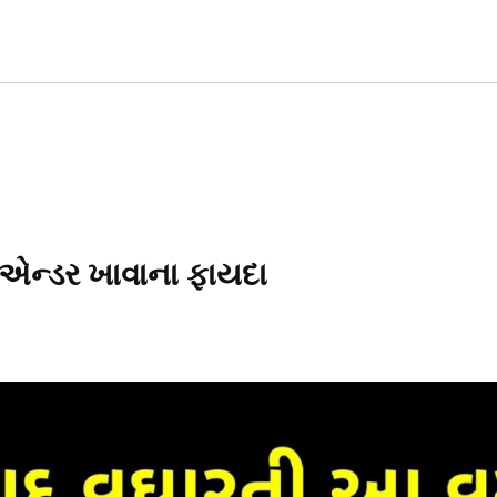
AT
T
SS
રિએન્ડર ખાવાના ફાયદા