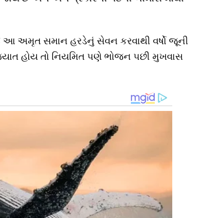
ે આ અમૃત સમાન હરડેનું સેવન કરવાથી વર્ષો જૂની
યાત હોય તો નિયમિત પણે ભોજન પછી મુખવાસ