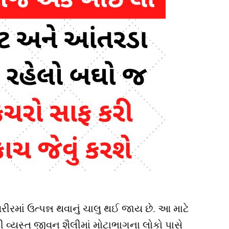
ીરમાં ઉત્પન્ન થવાનું ચાલુ થઈ જાય છે. આ માટે
ી વ્યસ્ત જીવન શૈલીમાં મોટાભાગના લોકો પાસે