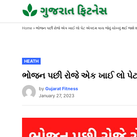
Skip
to
GUJAR
GUJARA
FITNESS
FITNE
content
Home
»
ભોજન પછી રોજે એક ખાઈ લો પેટ એકદમ કાચ જેવું ચોખ્ખું થઈ જશે શ
POSTED
HEATH
IN
ભોજન પછી રોજે એક ખાઈ લો પેટ 
by
Gujarat Fitness
January 27, 2023