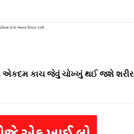
AT
T
SS
રીરમાં રોગો આવતા વિચાર કરશે
એકદમ કાચ જેવું ચોખ્ખું થઈ જશે શરીર