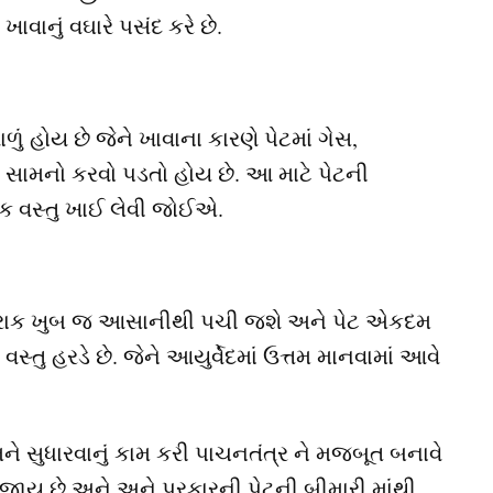
ાનું વઘારે પસંદ કરે છે.
ં હોય છે જેને ખાવાના કારણે પેટમાં ગેસ,
સામનો કરવો પડતો હોય છે. આ માટે પેટની
ક વસ્તુ ખાઈ લેવી જોઈએ.
ોરાક ખુબ જ આસાનીથી પચી જશે અને પેટ એકદમ
્તુ હરડે છે. જેને આયુર્વેદમાં ઉત્તમ માનવામાં આવે
ે સુધારવાનું કામ કરી પાચનતંત્ર ને મજબૂત બનાવે
ઈ જાય છે અને અને પ્રકારની પેટની બીમારી માંથી