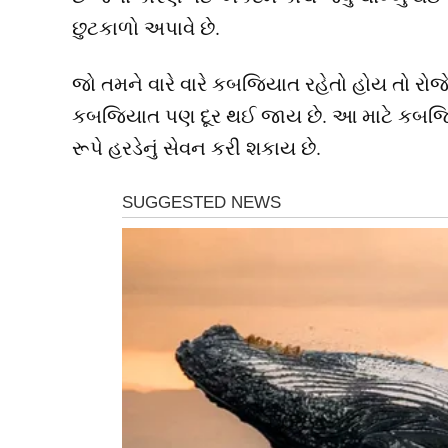
છુટકાળો અપાવે છે.
જો તમને વારે વારે કબજિયાત રહેતો હોય તો રોજ
કબજિયાત પણ દૂર થઈ જાય છે. આ માટે કબજિ
રૂપે હરડેનું સેવન કરી શકાય છે.