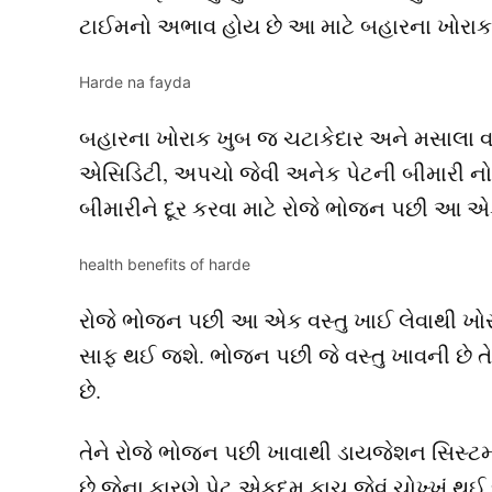
ટાઈમનો અભાવ હોય છે આ માટે બહારના ખોરાક ખાવ
Harde na fayda
બહારના ખોરાક ખુબ જ ચટાકેદાર અને મસાલા વાળુ
એસિડિટી, અપચો જેવી અનેક પેટની બીમારી નો 
બીમારીને દૂર કરવા માટે રોજે ભોજન પછી આ એ
health benefits of harde
રોજે ભોજન પછી આ એક વસ્તુ ખાઈ લેવાથી ખ
સાફ થઈ જશે. ભોજન પછી જે વસ્તુ ખાવની છે તે વસ
છે.
તેને રોજે ભોજન પછી ખાવાથી ડાયજેશન સિસ્ટમન
છે જેના કારણે પેટ એકદમ કાચ જેવું ચોખ્ખું થ