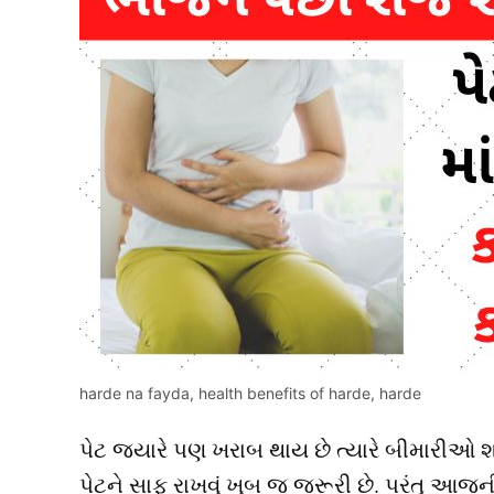
harde na fayda, health benefits of harde, harde
પેટ જયારે પણ ખરાબ થાય છે ત્યારે બીમારીઓ શર
પેટને સાફ રાખવું ખુબ જ જરૂરી છે. પરંતુ આજન