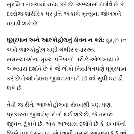
સુરક્ષિત રાખવામાં મદદ કરે છે. અભ્યાસો દર્શાવે છે કે
દરરોજ શારીરિક પ્રવૃત્તિ અકાળે મૃત્યુના જોખમને
ઘટાડી શકે છે.
ધૂમ્રપાન અને આલ્કોહોલનું સેવન ન કરો:
ધુમ્રપાન
અને આલ્કોહોલ ઘણી ગંભીર સ્વાસ્થ્ય
સમસ્યાઓના મુખ્ય પરિબળો તરીકે ઓળખાય છે.
અભ્યાસ દર્શાવે છે કે જે લોકો નિયમિતપણે ધૂમ્રપાન
કરે છે તેઓ તેમના જીવનકાળને 10 વર્ષ સુધી ઘટાડી
શકે છે.
તેવી જ રીતે, આલ્કોહોલના સેવનથી પણ ઘણા
પ્રકારના જીવલેણ રોગો થઈ શકે છે, જે તમારું
જીવન ટૂંકાવે છે. એક અભ્યાસ દર્શાવે છે કે 35 વર્ષની
ઉંમરે પણ ધૂમ્રપાન છોડવાથી તમારું આયુષ્ય 8.5 વર્ષ