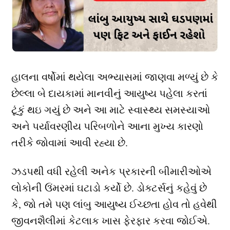
હાલના વર્ષોમાં થયેલા અભ્યાસમાં જાણવા મળ્યું છે કે
છેલ્લા બે દાયકામાં માનવીનું આયુષ્ય પહેલા કરતાં
ટૂંકું થઇ ગયું છે અને આ માટે સ્વાસ્થ્ય સમસ્યાઓ
અને પર્યાવરણીય પરિબળોને આના મુખ્ય કારણો
તરીકે જોવામાં આવી રહ્યા છે.
ઝડપથી વધી રહેલી અનેક પ્રકારની બીમારીઓએ
લોકોની ઉંમરમાં ઘટાડો કર્યો છે. ડોક્ટર્સનું કહેવું છે
કે, જો તમે પણ લાંબુ આયુષ્ય ઈચ્છતા હોવ તો હવેથી
જીવનશૈલીમાં કેટલાક ખાસ ફેરફાર કરવા જોઈએ.