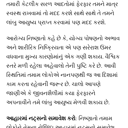
તમારી કેટલીક સરળ આદતોમાં ફેરફાર તમને માત્ર
સ્વસ્થ રાખવામાં તો મદદ કરશે સાથે સાથે તે તમને
લાંબુ આયુષ્ય પ્રાપ્ત કરવામાં પણ મદદ કરશે.
આરોગ્ય નિષ્ણાતો કહે છે કે, યોગ્ય પોષણનો અભાવ
અને શારીરિક નિષ્ક્રિયતા એ પણ સરેરાશ ઉંમર
વધવાના મુખ્ય કારણોમાંનું એક ગણી શકાય. વૈશ્વિક
સ્તરે મળી રહેલા અહેવાલો તેની પુષ્ટિ કરે છે. આવી
સ્થિતિમાં તમામ લોકોએ નાનપણથી જ આ દિશામાં
કામ કરતા રહેવાની જરૂર છે. ચાલો આપણે
જાણીએ કે જીવનશૈલીમાં કયા ફેરફારને
અપનાવીને તમે લાંબુ આયુષ્ય મેળવી શકાય છે.
આહારમાં નટ્સનો સમાવેશ કરો
: નિષ્ણાતો તમામ
લોકોને તેમના રોજિંદા આહારમાં નટ્સનો સમાવેશ