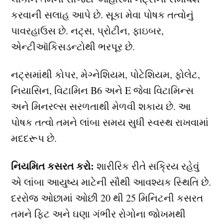
કરવાની સલાહ આપે છે. સૂકા મેવા પોષક તત્વોનું
પાવરહાઉસ છે. નટ્સ, પ્રોટીન, ફાઇબર,
એન્ટીઑકિસડન્ટોથી ભરપૂર છે.
નટ્સમાંથી કોપર, મેગ્નેશિયમ, પોટેશિયમ, ફોલેટ,
નિયાસિન, વિટામિન B6 અને E જેવા વિટામિન્સ
અને મિનરલ્સ સરળતાથી મેળવી શકાય છે. આ
પોષક તત્વો તમને લાંબા સમય સુધી સ્વસ્થ રાખવામાં
મદદરૂપ છે.
નિયમિત કસરત કરો:
શારીરિક રીતે સક્રિય રહેવું
એ લાંબા આયુષ્ય માટેની સૌથી આવશ્યક સ્થિતિ છે.
દરરોજ ઓછામાં ઓછી 20 થી 25 મિનિટની કસરત
તમને ફિટ અને ઘણા ગંભીર રોગોના જોખમથી