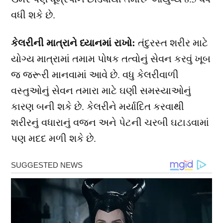
વધી શકે છે.
કેલરીની માત્રાને ધ્યાનમાં રાખો:
તંદુરસ્ત શરીર માટે
યોગ્ય માત્રામાં તમામ પોષક તત્વોનું સેવન કરવું ખૂબ
જ જરૂરી માનવામાં આવે છે. વધુ કેલરીવાળી
વસ્તુઓનું સેવન તમારા માટે ઘણી સમસ્યાઓનું
કારણ બની શકે છે. કેલરીને મર્યાદિત કરવાથી
શરીરનું વધારાનું વજન અને પેટની ચરબી ઘટાડવામાં
પણ મદદ મળી શકે છે.