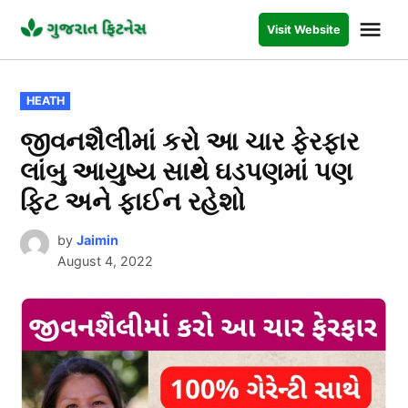
Skip
Me
Visit Website
to
GUJARAT
FITNESS
content
POSTED
HEATH
IN
જીવનશૈલીમાં કરો આ ચાર ફેરફાર
લાંબુ આયુષ્ય સાથે ઘડપણમાં પણ
ફિટ અને ફાઈન રહેશો
by
Jaimin
August 4, 2022