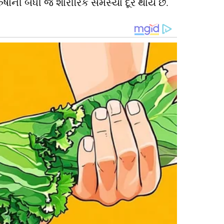
ષોની બધી જ શારીરિક સમસ્યા દૂર થાય છે.