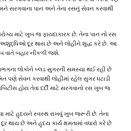
મને સરગવાના પાન અને તેના રસનું સેવન કરવાથી
ોગ્ય માટે ખુબ જ ફાયદાકારક છે. તેના પાન નો રસ
અશુદ્ધિઓ દૂર થાય છે અને લોહીને શુદ્ધ કરે છે. આ
શાબ વાતે બહાર નીકળી જશે.
ગના લોકોને બ્લડ સુગરની સમસ્યા થઈ રહી છે
યમિત પણે સેવન કરવાથી લોહીમાં રહેલ સુગર ધટાડી
ાયબિટીસ હોય તેવા દર્દી માટે સરગવાનો રસ ખુબ જ
 માટે હૃદયને સ્વસ્થ રાખવું ખુબ જરૂરી છે. તેના
ર થાય છે અને હૃદય કાર્ય ક્ષમતામાં વધારો કરે છે