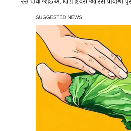
રસ પીવો જોઈએ, થોડા દિવસ આ રસ પીવાથી પુરુ