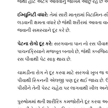
જેથી હાર્ટ અટેક આવવાનું જોખમ ઓછું રહે છે અન
ઈમ્યુનિટી વધારે:
તેમાં સારી માત્રામાં વિટામિન-
લડવાની ક્ષમતા વધારે છે જેથી શરીરમાં આવતા વાય
જવાની સમસ્યાને દૂર કરે છે.
પેટના રોગો દૂર કરે:
સરગવાના પાન નો રસ પીવાથી 
પાચનક્રિયાને મજબૂત બનાવે છે, જેથી કબજિયા
રસ પીવાથી પેટ સાફ થાય છે.
ચામડીના રોગ ને દૂર કરવા માટે સરગવો ખુબ જ
પીવાથી સ્કિનની એલજી પણ દૂર થઈ જાય છે. ઉપ
પીસીને તેની પેસ્ટ ચહેરા પર લાગવાથી ખીલ અને ડ
પુરુષોમમાં થતી શારીરિક કમજોરીને દૂર કરવા અન