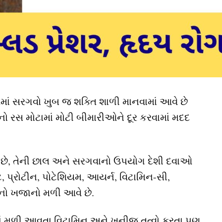
ાં સરગવો ખુબ જ શક્તિ શાળી માનવામાં આવે છે
 રસ મોટામાં મોટી બીમારીઓને દૂર કરવામાં મદદ
ોય છે, તેની છાલ અને સરગવાનો ઉપયોગ દેશી દવાઓ
રેટ, પ્રોટીન, પોટેશિયમ, આયર્ન, વિટામિન-સી,
ોનો ખજાનો મળી આવે છે.
ૂધમાં મળી આવતા વિટામિન અને ખનીજ તત્વો કરતા પણ