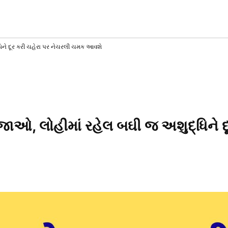
AT
T
SS
ને દૂર કરી ચહેરા પર નેચરલી ચમક આવશે
ઓ, લોહીમાં રહેલ બઘી જ અશુદ્ધિને દ