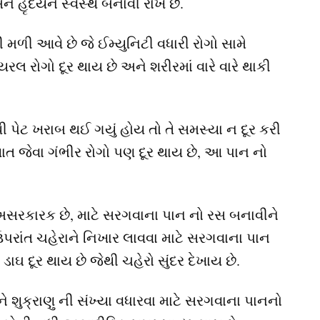
ે હૃદયને સ્વસ્થ બનાવી રાખે છે.
સી મળી આવે છે જે ઈમ્યુનિટી વધારી રોગો સામે
રલ રોગો દૂર થાય છે અને શરીરમાં વારે વારે થાકી
પેટ ખરાબ થઈ ગયું હોય તો તે સમસ્યા ન દૂર કરી
ત જેવા ગંભીર રોગો પણ દૂર થાય છે, આ પાન નો
 અસરકારક છે, માટે સરગવાના પાન નો રસ બનાવીને
રાંત ચહેરાને નિખાર લાવવા માટે સરગવાના પાન
ાઘ દૂર થાય છે જેથી ચહેરો સુંદર દેખાય છે.
ે શુક્રાણુ ની સંખ્યા વધારવા માટે સરગવાના પાનનો