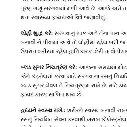
ત્રણ ગણું સરગવામાં મળી આવે છે. આજે અમે ત
થતા સ્વાસ્થ્ય ફાયદાઓ વિષે જણાવીશું.
લોહી શુદ્ધ કરે:
સરગવાનું શાક અને તેના પાન આર
બનાવી ને પીવામાં આવે તો લોહીમાં રહેલ બધી જ 
ઉપરાંત શરીરમાં રહેલ હાનિકારક ઝેરી તત્વો પે
બ્લડ સુગર નિયત્રંણ કરે:
આજના સમયમાં મોટાભ
જેને કંટ્રોલમાં કરવા માટે સરગવાના રસનું નિ
બ્લડ સુગર લેવલ ને નિયત્રંણમ રાખે છે. માટે ડ
ફાયદાકારક સાબિત થાય છે.
હદયને સ્વસ્થ રાખે :
શરીરને સ્વસ્થ બનાવી રાખવા
રસનું નિયમિત સેવન કરવાથી ખરાબ કોલેસ્ટ્રોલ દૂ