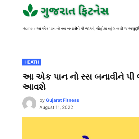
Skip
to
GUJAR
GUJARA
FITNESS
FITNE
content
Home
»
આ એક પાન નો રસ બનાવીને પી જાઓ, લોહીમાં રહેલ બઘી જ અશુદ્ધિ
POSTED
HEATH
IN
આ એક પાન નો રસ બનાવીને પી જા
આવશે
by
Gujarat Fitness
August 11, 2022