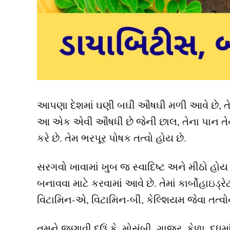
આપણા દેશમાં ઘણી બઘી ઔષઘી મળી આવે છે, તેમ
આ એક એવી ઔષધી છે જેની છાલ, તેના પાન તેનો
કરે છે. તેમ ભરપૂર પોષક તત્વો હોય છે.
સરગવો ખાવામાં ખુબ જ સ્વાદિષ્ટ અને મીઠો હ
બનાવવા માટે કરવામાં આવે છે. તેમાં કાર્બોહાઇડ્
વિટામિન-એ, વિટામિન-બી, કેલ્શિયમ જેવા તત્વ
તમને જણાવી દઉં કે, મોસંબી, ગાજર, કેળા, દ