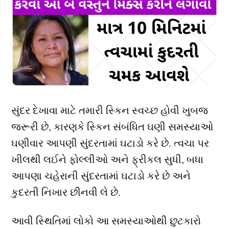
સુંદર દેખાવા માટે તમારી સ્કિન સ્વચ્છ હોવી ખુબજ
જરૂરી છે, કારણકે સ્કિન સંબંધિત ઘણી સમસ્યાઓ
ઘણીવાર આપણી સુંદરતામાં ઘટાડો કરે છે. ત્વચા પર
ખીલથી લઈને ફોલ્લીઓ અને ફ્રીકલ સુધી, બધા
આપણા ચહેરાની સુંદરતામાં ઘટાડો કરે છે અને
કુદરતી નિખાર છીનવી લે છે.
આવી સ્થિતિમાં લોકો આ સમસ્યાઓથી છુટકારો