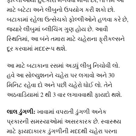
માટે બટેટા અને લીંબુનો ઉપયોગ કરી શકો છો.
બટાકામાં રહેલા ઉત્સેચકો ફોલ્લીઓને હળવા કરે છે,
જ્યારે લીંબુમાં બ્લીચિંગ ગુણ હોય છે. આવી
સ્થિતિમાં, આ બંને તમારા માટે ચહેરાના ફ્રીકલ્સને
દૂર કરવામાં મદદરૂપ થશે.
આ માટે બટાકાના રસમાં અડધું લીંબુ નિચોવી લો.
હવે આ સોલ્યુશનને ચહેરા પર લગાવો અને 30
મિનિટ રહેવા દો અને પછી ચહેરો ધોઈ લો. તેને
અઠવાડિયામાં 2 થી 3 વાર લગાવવાથી ફાયદો થશે.
લાલ ડુંગળી:
ખાવામાં વપરાતી ડુંગળી અનેક
પ્રકારની સમસ્યાઓમાં અસરકારક છે. સ્વાસ્થ્ય
માટે ફાયદાકારક ડુંગળીની મદદથી ચહેરા પરના