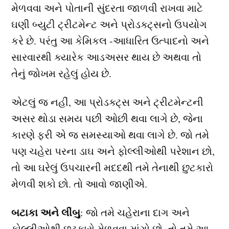
મેળવવા અને પોતાની સુંદરતા જાળવી રાખવા માટે
ઘણી બ્યુટી ટ્રીટમેન્ટ અને પ્રોડક્ટ્સનો ઉપયોગ
કરે છે. પરંતુ આ કેમિકલ -આધારિત ઉત્પાદનો અને
સારવારથી ક્યારેક આડઅસર થાય છે અથવા તો
તેનું જોખમ રહેલું હોય છે.
એટલું જ નહીં, આ પ્રોડક્ટ્સ અને ટ્રીટમેન્ટની
અસર થોડા સમય પછી ઓછી થવા લાગે છે, જેના
કારણે ફરી એ જ સમસ્યાઓ થવા લાગે છે. જો તમે
પણ ચહેરા પરના ડાઘ અને ફોલ્લીઓથી પરેશાન છો,
તો આ ઘરેલું ઉપચારની મદદથી તમે તેનાથી છુટકારો
મેળવી શકો છો. તો આવો જાણીએ.
બટાકા અને લીંબુ
: જો તમે ચહેરાના દાગ અને
ફોલ્લીઓથી છુટકારો મેળવવા માંગો છો, તો તમે આ