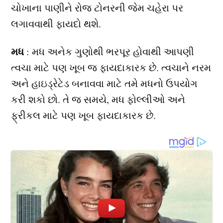
ચોખાના પાણીને રોજ ટોનરની જેમ ચહેરા પર
લગાવવાથી ફાયદો થશે.
મધ
: મધ અનેક ગુણોથી ભરપૂર હોવાથી આપણી
ત્વચા માટે પણ ખૂબ જ ફાયદાકારક છે. ત્વચાને નરમ
અને હાઇડ્રેટેડ બનાવવા માટે તમે મધનો ઉપયોગ
કરી શકો છો. તે જ સમયે, મધ ફોલ્લીઓ અને
ફ્રીકલ માટે પણ ખૂબ ફાયદાકારક છે.