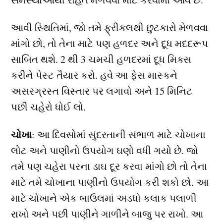
આવી સ્થિતિમાં, જો તમે ફ્રીકલથી છુટકારો મેળવવા
માંગો છો, તો તેના માટે પણ હળદર અને દૂધ મદદરૂપ
સાબિત થશે. 2 થી 3 ચમચી હળદરમાં દૂધ મિક્સ
કરીને પેસ્ટ તૈયાર કરો. હવે આ ફેસ માસ્કને
અસરગ્રસ્ત વિસ્તાર પર લગાવો અને 15 મિનિટ
પછી ચહેરો ધોઈ લો.
ચોખા
: આ દિવસોમાં સુંદરતાની સંભાળ માટે ચોખાના
લોટ અને પાણીનો ઉપયોગ ઘણો વધી ગયો છે. જો
તમે પણ ચહેરા પરના ડાઘ દૂર કરવા માંગો છો તો તેના
માટે તમે ચોખાના પાણીનો ઉપયોગ કરી શકો છો. આ
માટે ચોખાને એક બાઉલમાં અડધો કલાક પલાળી
રાખો અને પછી પાણીને ગાળીને બાજુ પર રાખો. આ