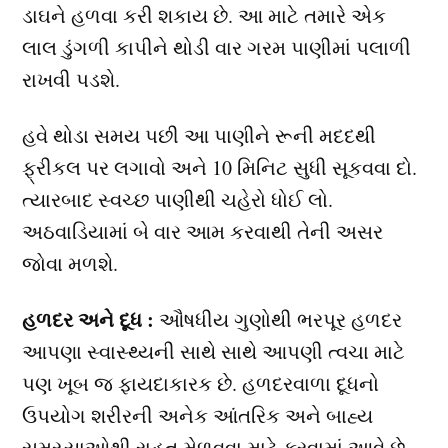
ડાઘને હળવા કરી શકાય છે. આ માટે તમારે એક
લાલ ડુંગળી કાપીને થોડી વાર ગરમ પાણીમાં પલાળી
રાખવી પડશે.
હવે થોડા સમય પછી આ પાણીને રૂની મદદથી
ફ્રીકલ પર લગાવો અને 10 મિનિટ સુધી સૂકવવા દો.
ત્યારબાદ સ્વચ્છ પાણીથી ચહેરો ધોઈ લો.
અઠવાડિયામાં બે વાર આમ કરવાથી તેની અસર
જોવા મળશે.
હળદર અને દૂધ :
ઔષધીય ગુણોથી ભરપૂર હળદર
આપણા સ્વાસ્થ્યની સાથે સાથે આપણી ત્વચા માટે
પણ ખૂબ જ ફાયદાકારક છે. હળદરવાળા દૂધનો
ઉપયોગ શરીરની અનેક આંતરિક અને બાહ્ય
સમસ્યાઓથી રાહત મેળવવા માટે કરવામાં આવે છે.