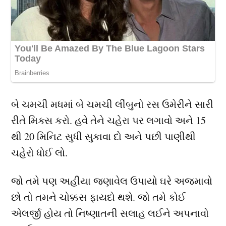
બે ચમચી મધમાં બે ચમચી લીંબુનો રસ ઉમેરીને સારી
રીતે મિક્સ કરો. હવે તેને ચહેરા પર લગાવો અને 15
થી 20 મિનિટ સુધી સુકાવા દો અને પછી પાણીથી
ચહેરો ધોઈ લો.
જો તમે પણ અહીંયા જણાવેલ ઉપાયો ઘરે અજમાવો
છો તો તમને ચોક્કસ ફાયદો થશે. જો તમે કોઈ
એલર્જી હોય તો નિષ્ણાતની સલાહ લઈને અપનાવો