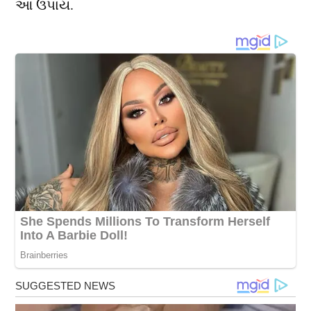
આ ઉપાય.