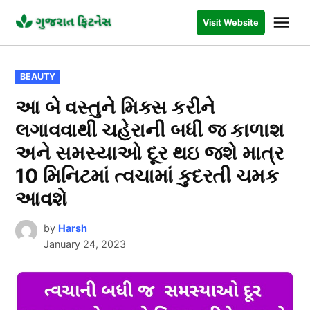
Skip
Me
Visit Website
to
GUJARAT
FITNESS
content
POSTED
BEAUTY
IN
આ બે વસ્તુને મિક્સ કરીને
લગાવવાથી ચહેરાની બધી જ કાળાશ
અને સમસ્યાઓ દૂર થઇ જશે માત્ર
10 મિનિટમાં ત્વચામાં કુદરતી ચમક
આવશે
by
Harsh
January 24, 2023