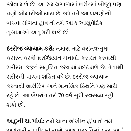
જોવા મળે છે. આ સમયગાળામાં શરીરમાં બીજી પણ
ઘણી બીમારીઓ થાય છે. જો તમે આ લક્ષણોથી
બચવા માંગતા હોવ તો તમે આ 6 આયુર્વેદિક
નુસખાઓ અનુસરી શકો છો.
દરરોજ વ્યાયામ કરો:
તમારા માટે વસંતઋતુમાં
કસરત કરવી ફરજિયાત બનાવો. કસરત કરવાથી
શરીરમાં કફને સંતુલિત કરવામાં મદદ મળે છે. તેનાથી
શરીરની પાચન શક્તિ વધે છે. દરરોજ વ્યાયામ
કરવાથી શારીરિક અને માનસિક સ્થિતિ પણ સારી
રહે છે. આ ઉપરાંત તમે 70 વર્ષ સુધી સ્વસ્થ્ય રહી
શકો છો.
આદુની ચા પીવો:
તમે ચાના શોખીન હોવ તો તમે
આદુવારી ચા પીવાનું રાખો. આદુ પ્રકૃતિમાં ગરમ ​​અને