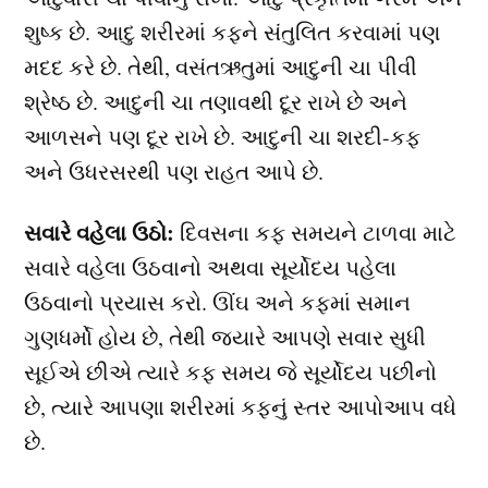
શુષ્ક છે. આદુ શરીરમાં કફને સંતુલિત કરવામાં પણ
મદદ કરે છે. તેથી, વસંતઋતુમાં આદુની ચા પીવી
શ્રેષ્ઠ છે. આદુની ચા તણાવથી દૂર રાખે છે અને
આળસને પણ દૂર રાખે છે. આદુની ચા શરદી-કફ
અને ઉધરસરથી પણ રાહત આપે છે.
સવારે વહેલા ઉઠો:
દિવસના કફ સમયને ટાળવા માટે
સવારે વહેલા ઉઠવાનો અથવા સૂર્યોદય પહેલા
ઉઠવાનો પ્રયાસ કરો. ઊંઘ અને કફમાં સમાન
ગુણધર્મો હોય છે, તેથી જ્યારે આપણે સવાર સુધી
સૂઈએ છીએ ત્યારે કફ સમય જે સૂર્યોદય પછીનો
છે, ત્યારે આપણા શરીરમાં કફનું સ્તર આપોઆપ વધે
છે.