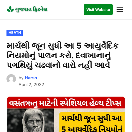
Skip
Me
Visit Website
to
GUJARAT
FITNESS
content
POSTED
HEATH
IN
માર્ચથી જૂન સુધી આ 5 આયુર્વેદિક
નિયમોનું પાલન કરો. દવાખાનાનું
પગથિયું ચઢવાનો વારો નહીં આવે
by
Harsh
April 2, 2022