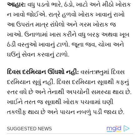
આહાર:
વધુ પડતો ભારે, ઠંડો, ખાટો અને મીઠો ખોરાક
ન ખાવો જોઈએ. રાત્રે હળવો ખોરાક ખાવાનું રાખો
આ ઉપરાંત માત્ર રાંધેલો અને ગરમ ખોરાક જ
ખાઓ. ઉનાળામાં ખાસ કરીને વધુ બરફ અથવા ખૂબ
ઠંડી વસ્તુઓ ખાવાનું ટાળો. જૂના જવ, ચોખા અને
ઘઉંનું સેવન કરવાનું ટાળો.
દિવસ દરમિયાન ઊંઘશો નહીં:
વસંતઋતુમાં દિવસ
દરમિયાન સૂવું નહીં. દિવસ દરમિયાન સૂવાથી કફનું
સ્તર વધે છે અને તેનાથી અપચોની સમસ્યા થાય છે.
ખાઈને તરત જ સૂવાથી ખોરાક પચવામાં ઘણી
તકલીફ થાય છે અને પાચન નબળું પડી જાય છે.