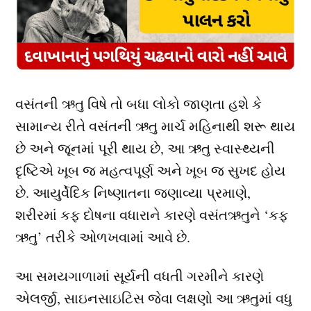
વસંતની ઋતુ વિષે તો બધા લોકો જાણતા હશે કે
સામાન્ય રીતે વસંતની ઋતુ માર્ચ મહિનાથી શરૂ થાય
છે અને જૂનમાં પૂરી થાય છે, આ ઋતુ સ્વાસ્થ્યની
દૃષ્ટિએ ખૂબ જ મહત્વપૂર્ણ અને ખૂબ જ સુખદ હોય
છે. આયુર્વેદિક નિષ્ણાતના જણાવ્યા પ્રમાણે,
શરીરમાં કફ દોષના વધારાને કારણે વસંતઋતુને ‘કફ
ઋતુ’ તરીકે ઓળખવામાં આવે છે.
આ સમયગાળામાં સૂર્યની વધતી ગરમીને કારણે
એલર્જી, સાઇનસાઇટિસ જેવા લક્ષણો આ ઋતુમાં વધુ