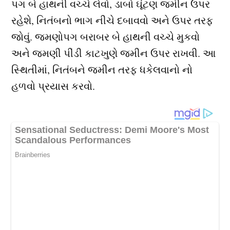
પગ બે હાથની વચ્ચે લેવો, ડાબો ઘૂંટણ જમીન ઉપર
રહેશે, નિતંબનો ભાગ નીચે દબાવવો અને ઉપર તરફ
જોવું. જમણોપગ બરાબર બે હાથની વચ્ચે મુકવો
અને જમણી પીંડી કાટખુણે જમીન ઉપર રાખવી. આ
સ્થિતીમાં, નિતંબને જમીન તરફ ધકેલવાનો નો
હળવો પ્રયાસ કરવો.