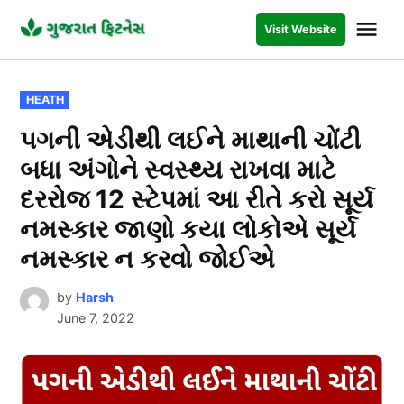
Skip
Me
Visit Website
to
GUJARAT
FITNESS
content
POSTED
HEATH
IN
પગની એડીથી લઈને માથાની ચોંટી
બધા અંગોને સ્વસ્થ્ય રાખવા માટે
દરરોજ 12 સ્ટેપમાં આ રીતે કરો સૂર્ય
નમસ્કાર જાણો કયા લોકોએ સૂર્ય
નમસ્કાર ન કરવો જોઈએ
by
Harsh
June 7, 2022