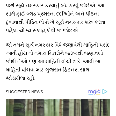
પછી સૂર્ય નમસ્કાર કરવાનું બંધ કરવું જોઈએ. આ
સાથે હાઈ બ્લડ પ્રેશરના દર્દીઓને અને પીઠના
દુખાવાથી પીડિત લોકોએ સૂર્ય નમસ્કાર શરૂ કરતા
પહેલા યોગ્ય સલાહ લેવી જ જોઇએ
જો તમને સૂર્ય નમસ્કાર વિષે જણાવેલી માહિતી પસંદ
આવી હોય તો તમારા મિત્રોને જરૂરથી જણાવશો
જેથી તેઓ પણ આ માહિતી વાંચી શકે. આવી જ
માહિતી વાંચવા માટે ગુજરાત ફિટનેસ સાથે
જોડાયેલા રહો.