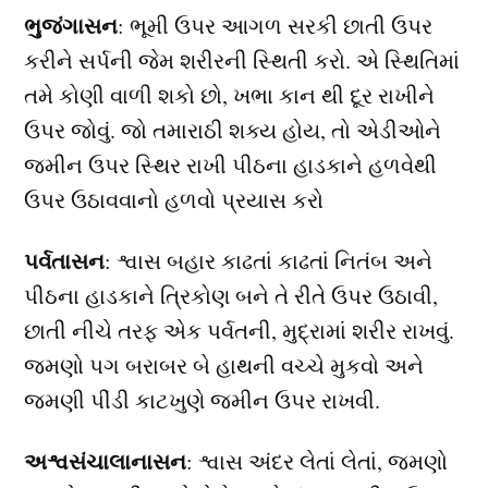
ભુજંગાસન
: ભૂમી ઉપર આગળ સરકી છાતી ઉપર
કરીને સર્પની જેમ શરીરની સ્થિતી કરો. એ સ્થિતિમાં
તમે કોણી વાળી શકો છો, ખભા કાન થી દૂર રાખીને
ઉપર જોવું. જો તમારાઠી શક્ય હોય, તો એડીઓને
જમીન ઉપર સ્થિર રાખી પીઠના હાડકાને હળવેથી
ઉપર ઉઠાવવાનો હળવો પ્રયાસ કરો
પર્વતાસન
: શ્વાસ બહાર કાઢતાં કાઢતાં નિતંબ અને
પીઠના હાડકાને ત્રિકોણ બને તે રીતે ઉપર ઉઠાવી,
છાતી નીચે તરફ એક પર્વતની, મુદ્રામાં શરીર રાખવું.
જમણો પગ બરાબર બે હાથની વચ્ચે મુકવો અને
જમણી પીંડી કાટખુણે જમીન ઉપર રાખવી.
અશ્વસંચાલાનાસન
: શ્વાસ અંદર લેતાં લેતાં, જમણો