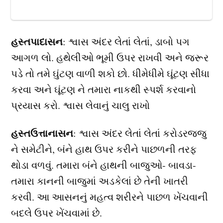
હસ્તપાદાસન
: શ્વાસ અંદર લેતાં લેતાં, ડાબો પગ
આગળ લો. હથેલીઓ ભૂમી ઉપર રાખવી અને જરૂર
પડે તો તમે ઘુંટણ વાળી શકો છો. ધીમેધીમે ઘૂંટણ સીધા
કરવા અને ઘૂંટણ ને તમારા નાકથી સ્પર્શ કરવાનો
પ્રયાસ કરો. શ્વાસ લેવાનું ચાલુ રાખો
હસ્તઉત્તાનાસન
: શ્વાસ અંદર લેતાં લેતાં કરોડરજ્જુ
ને સમેટીને, બંને હાથ ઉપર કરીને પાછળની તરફ
થોડા વળવું. તમારા બંને હાથની બાજુઓ- બાવડા-
તમારા કાનની બાજુમાં અડકેલાં છે તેની ખાતરી
કરવી. આ આસનનું મહત્વ શરીરને પાછળ ખેંચવાની
બદલે ઉપર ખેંચવામાં છે.