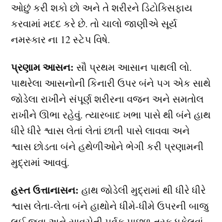
ઓછું કરી શકો છો અને તે શરીરને ડિટોક્સિફાય
કરવામાં મદદ કરે છે. તો ચાલો જાણીએ સૂર્ય
નમસ્કાર ના 12 સ્ટેપ વિષે.
પ્રણામ આસન:
સૌ પ્રથમ આસાન પાથલી લો.
પાથરેલા આસનોની કિનારી ઉપર બંને પગ એક સાથે
જોડેલા રાખીને સંપૂર્ણ શરીરના વજન અને સમતોલ
રાખીને ઊભા રહેવું. ત્યારબાદ ખભા પાસે થી બંને હાથ
ધીરે ધીરે શ્વાસ લેતાં લેતાં છાતી પાસે લાવવા અને
શ્વાસ છોડતા બંને હથેળીઓને ભેગી કરી પ્રણામની
મુદ્રામાં આવવું.
હસ્ત ઉત્તાનાસન:
હાથ જોડેલી મુદ્રામાં થી ધીરે ધીરે
શ્વાસ લેતા-લેતા બંને હાથોને ધીમે-ધીમે ઉપરની બાજુ
લઈ જવા અને સાવચેતી પૂર્વક પાછળ તરફ ધકેલવાં.