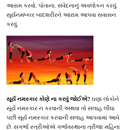
આરામ કરવો. પોતાના. સંવેદનાનું અવલોકન કરવું.
સૂર્યનમષ્કાર બાદશરીરને આરામ આપવા સવાસન
કરવું.
સૂર્ય નમસ્કાર કોણે ના કરવું જોઈએ?
ઘણા લોકોને
સૂર્ય નમસ્કાર ન કરવાની અથવા તો સલાહ લીધા
પછી સૂર્ય નમસ્કાર કરવાની સલાહ આપવામાં આવે
છે. સગર્ભા સ્ત્રીઓએ ગર્ભાવસ્થાના ત્રીજા મહિના