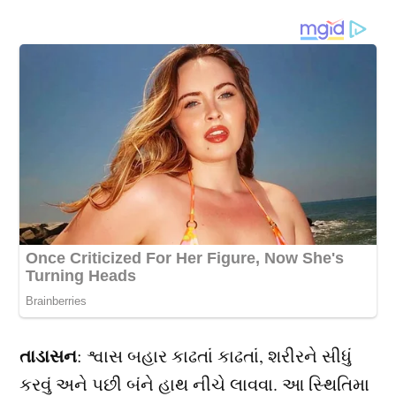
તાડાસન
: શ્વાસ બહાર કાઢતાં કાઢતાં, શરીરને સીધું
કરવું અને પછી બંને હાથ નીચે લાવવા. આ સ્થિતિમા