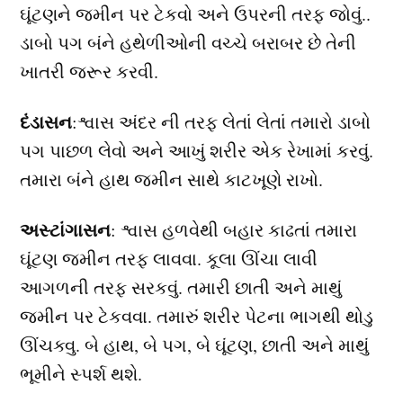
ઘૂંટણને જમીન પર ટેકવો અને ઉપરની તરફ જોવું..
ડાબો પગ બંને હથેળીઓની વચ્ચે બરાબર છે તેની
ખાતરી જરૂર કરવી.
દંડાસન
:શ્વાસ અંદર ની તરફ લેતાં લેતાં તમારો ડાબો
પગ પાછળ લેવો અને આખું શરીર એક રેખામાં કરવું.
તમારા બંને હાથ જમીન સાથે કાટખૂણે રાખો.
અસ્ટાંગાસન
: શ્વાસ હળવેથી બહાર કાઢતાં તમારા
ઘૂંટણ જમીન તરફ લાવવા. કૂલા ઊંચા લાવી
આગળની તરફ સરકવું. તમારી છાતી અને માથું
જમીન પર ટેકવવા. તમારું શરીર પેટના ભાગથી થોડુ
ઊંચક્વુ. બે હાથ, બે પગ, બે ઘૂંટણ, છાતી અને માથું
ભૂમીને સ્પર્શ થશે.