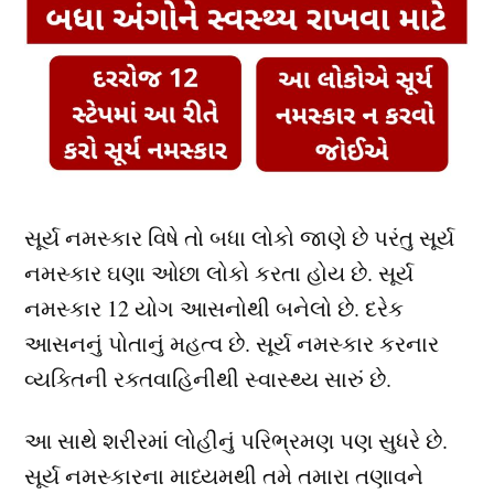
સૂર્ય નમસ્કાર વિષે તો બધા લોકો જાણે છે પરંતુ સૂર્ય
નમસ્કાર ઘણા ઓછા લોકો કરતા હોય છે. સૂર્ય
નમસ્કાર 12 યોગ આસનોથી બનેલો છે. દરેક
આસનનું પોતાનું મહત્વ છે. સૂર્ય નમસ્કાર કરનાર
વ્યક્તિની રક્તવાહિનીથી સ્વાસ્થ્ય સારું છે.
આ સાથે શરીરમાં લોહીનું પરિભ્રમણ પણ સુધરે છે.
સૂર્ય નમસ્કારના માધ્યમથી તમે તમારા તણાવને