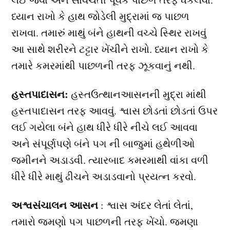
ધ્યાન રાખો કે હાથ જોડેલી મુદ્રામાં જ પાછળ
રાખવા. તમારું માથું બંને હાથની વચ્ચે સ્થિર રાખવું
આ સાથે શરીરને ટટ્ટાર ખેંચીને રાખો. ધ્યાન રાખો કે
તમારે કમરમાંથી પાછળની તરફ ઝૂકવાનું નથી.
હસ્તપાદાસન:
હસ્તઉત્થાનઆસનની મુદ્રા માંથી
હસ્તપાદાસન તરફ આવવું. શ્વાસ છોડતાં છોડતાં ઉપર
લઈ ગયેલા બંને હાથ ધીરે ધીરે નીચે લઈ આવવા
અને સંપૂર્ણપણે બંને પગ ની બાજુમાં હથેળીઓ
જમીનને અડાડવી. ત્યારબાદ કમરમાથી વાંકા વળી
ધીરે ધીરે માથું ઢીચને અડાડવાનો પ્રયત્ન કરવો.
અશ્વસંચાલન આસન
: શ્વાસ અંદર લેતાં લેતાં,
તમારો જમણો પગ પાછળની તરફ ખેંચો. જમણા