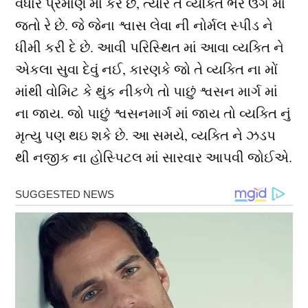
વધારે પ્રમાણ માં કરે છે, ત્યારે તે વ્યક્તિ ભર ઉંગ માં
જતો રે છે. જે જેના શ્વાસ લેવા ની નોર્મલ સ્પીડ ને
ધીમી કરી દે છે. આવી પરિસ્થિત માં આવા વ્યક્તિ ને
એકલા સુવા દેવું નઈ, કારણકે જો તે વ્યક્તિ ના મોં
માંથી વોમિટ કે થુંક નીકળે તો પાછું શ્વસન માર્ગ માં
ના જાય. જો પાછું શ્વસનમાર્ગ માં જાય તો વ્યક્તિ નું
મૃત્યુ પણ થઇ શકે છે. આ સમયે, વ્યક્તિ ને ઝડપ
થી નજીક ના હોસ્પિટલ માં સારવાર આપવી જોઈએ.