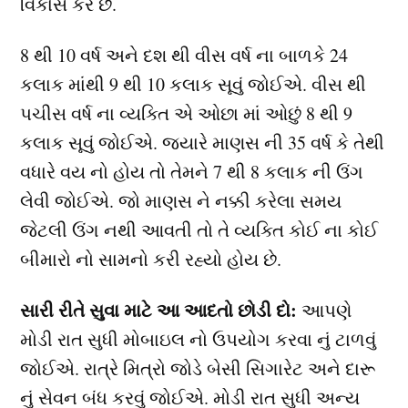
વિકાસ કરે છે.
8 થી 10 વર્ષ અને દશ થી વીસ વર્ષ ના બાળકે 24
કલાક માંથી 9 થી 10 કલાક સૂવું જોઈએ. વીસ થી
પચીસ વર્ષ ના વ્યક્તિ એ ઓછા માં ઓછું 8 થી 9
કલાક સૂવું જોઈએ. જયારે માણસ ની 35 વર્ષ કે તેથી
વધારે વય નો હોય તો તેમને 7 થી 8 કલાક ની ઉંગ
લેવી જોઈએ. જો માણસ ને નક્કી કરેલા સમય
જેટલી ઉંગ નથી આવતી તો તે વ્યક્તિ કોઈ ના કોઈ
બીમારો નો સામનો કરી રહ્યો હોય છે.
સારી રીતે સુવા માટે આ આદતો છોડી દો:
આપણે
મોડી રાત સુધી મોબાઇલ નો ઉપયોગ કરવા નું ટાળવું
જોઈએ. રાત્રે મિત્રો જોડે બેસી સિગારેટ અને દારૂ
નું સેવન બંધ કરવું જોઈએ. મોડી રાત સુધી અન્ય