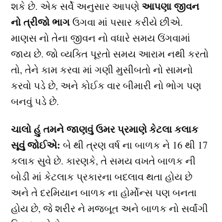
આપણા જીવન
શકે છે. એક સર્વે અનુસાર આપણે
નો
ત્રીજો ભાગ
ઉગવા માં પસાર કરીયે છીએ.
માણસ નો તેના જીવન નો વધારે સમય ઉંગવામાં
જાય છે. જો વ્યક્તિ પૂરતો સમય આરામ નથી કરતો
તો, તેને કામ કરવા માં ગણી મુસીબતો નો સામનો
કરવો પડે છે, અને કોઈક વાર બીમારી નો ભોગ પણ
બનવું પડે છે.
ચાલો હું તમને જાણવું ઉમર પ્રમાણે કેટલા કલાક
સૂવું જોઈએ:
બે થી ત્રણ વર્ષ ના બાળક ને 16 થી 17
કલાક સુવે છે. કારણકે, તે સમય વખતે બાળક ની
બોડી માં કેટલાક પ્રકારના બદલાવ થતા હોય છે
અને તે દરમિયાન બાળક ના હોર્મોન્સ પણ બનતા
હોય છે, જે શરીર ને મજબૂત અને બાળક નો સર્વાંગી