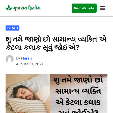
Skip
Me
Visit Website
to
GUJARAT
FITNESS
content
POSTED
HEATH
IN
શુ તમે જાણો છો સામાન્ય વ્યક્તિ એ
કેટલા કલાક સૂવું જોઈએ?
by
Harsh
August 31, 2021