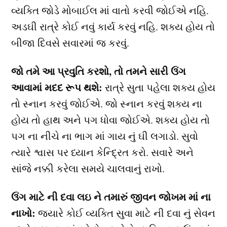
વ્યક્તિ જોડે મોબાઈલ માં વાતો કરવી જોઈએ નહિ.
અડઘી રાત્રે કોઈ નવું કાર્ય કરવું નહિ. શક્ય હોય તો
બીજા દિવસે સવારમાં જ કરવું.
જો તમે આ પ્રવુતિ કરશો, તો તમને સારી ઉંગ
આવામાં મદદ રૂપ થશે:
રાત્રે સુતા પહેલા શક્ય હોય
તો સ્નાન કરવું જોઈએ. જો સ્નાન કરવું શક્ય ના
હોય તો હાથ અને પગ ધોવા જોઈએ. શક્ય હોય તો
પગ ના નીચે ના ભાગ માં ગાય નું ઘી લગાડો. સુવો
ત્યારે શ્વાસ પર ધ્યાન કેન્દ્રિત કરો. સવારે અને
સાંજે નક્કી કરેલા સમયે ચાલવાનું રાખો.
ઉંગ માટે ની દવા લઇ ને તમારું જીવન જોખમ માં ના
નાખો:
જયારે કોઈ વ્યક્તિ સુવા માટે ની દવા નું સેવન