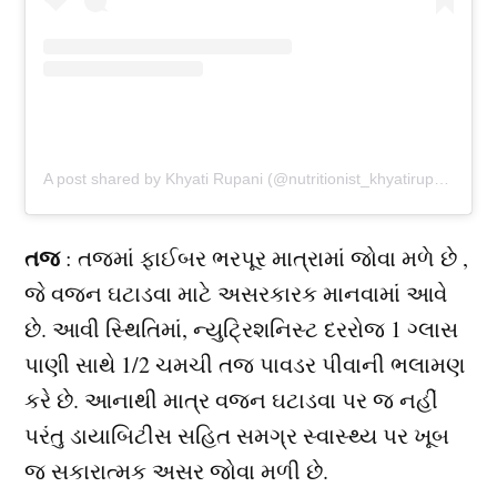
A post shared by Khyati Rupani (@nutritionist_khyatirupani)
તજ
: તજમાં ફાઈબર ભરપૂર માત્રામાં જોવા મળે છે ,
જે વજન ઘટાડવા માટે અસરકારક માનવામાં આવે
છે. આવી સ્થિતિમાં, ન્યુટ્રિશનિસ્ટ દરરોજ 1 ગ્લાસ
પાણી સાથે 1/2 ચમચી તજ પાવડર પીવાની ભલામણ
કરે છે. આનાથી માત્ર વજન ઘટાડવા પર જ નહીં
પરંતુ ડાયાબિટીસ સહિત સમગ્ર સ્વાસ્થ્ય પર ખૂબ
જ સકારાત્મક અસર જોવા મળી છે.