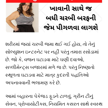
શરીરમાં જ્યાં ચરબી જમા થઈ ગઈ હોય, તો તેનું
સોલ્યુશન ઇન્ટરનેટ પર નહીં પરંતુ તમારા રસોડામાં
છે. જો કે, વજન ઘટાડવા માટે ઘણી દવાઓ,
સપ્લીમેન્ટ્સ બજારમાં મળે જ છે. પરંતુ નિષ્ણાતો
સ્થૂળતા ઘટાડવા માટે માત્ર કુદરતી પદ્ધતિઓ
અપનાવવાની ભલામણ કરે છે.
આમાં બહારના પેકેજ્ડ ફૂડને ટાળવું, ગ્રીન ટીનું
સેવન, પ્રોબાયોટીક્સ, નિયમિત કસરત સાથે સ્વસ્થ