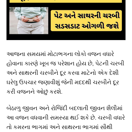
આજના સમયમાં મોટાભગના લોકો વજન વધારે
હોવાના કારણે ખૂબ જ પરેશાન હોય છે, પેટની ચરબી
અને સાથરની ચરબીને દૂર કરવા માટેનો એક દેશી
ઘરેલુ ઉપચાર જણાવીશું જેની મદદથી ચરબીને દૂર
કરી વજનને ઓછું કરશે.
બેઠાળુ જીવન અને રોજિંદી બદલાતી જીવન શૈલીમાં
આ વજન વધવાની સમસ્યા થઈ શકે છે. ચરબી વધારે
તો કમરના ભાગમાં અને સાથરના ભાગમાં સૌથી