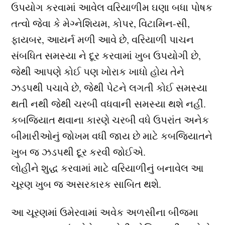
ઉપયોગ કરવામાં આવેલ વરિયાળીમ ઘણા બધા પોષક
તત્વો જેવા કે મેગ્નેશિયમ, કોપર, વિટામિન-સી,
ફાયબર, આયર્ન મળી આવે છે, વરિયાળી પાચન
સંબધિત સમસ્યા ને દૂર કરવામાં ખુબ ઉપયોગી છે,
જેથી આપણે કોઈ પણ ખોરાક ખાધો હોય તેને
ઝડપથી પચાવે છે, જેથી પેટને લગતી કોઈ સમસ્યા
થતી નથી જેથી ચરબી વધવાની સમસ્યા થશે નહીં.
કબજિયાત થવાના કારણે ચરબી વધે ઉપરાંત અનેક
બીમારીઓનું જોખમ વધી જાય છે માટે કબજિયાતને
ખુબ જ ઝડપથી દૂર કરવી જોઈએ.
લોહીને શુદ્ધ કરવામાં માટે વરિયાળીનું બનાવેલ આ
ચૂરણ ખુબ જ અસરકારક સાબિત થશે.
આ ચૂરણમાં ઉમેરવામાં અવેક અળસીના બીજમા