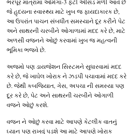
ભરપૂર માત્રામાં ઓમેગા-3 ફેટી એસિડ મળી આવે છે
જે હૃદયના સ્વાસ્થ્ય માટે ખુબ જ ફાયદાકારક છે,
આ ઉપરાંત પાચન સંબધીત સમસ્યાને દૂર કરીને પેટ
અને સાથરની ચરબીને ઓગાળામાં મદદ કરે છે, માટે
અળસી વજનને ઓછું કરવામાં ખુબ જ મહત્વની
ભૂમિકા ભજવે છે.
અજમો પણ ડાયજેશન સિસ્ટમને સુધારવામાં મદદ
કરે છે, જે ખાઘેલ ખોરાક ને ઝડપી પચાવામાં મદદ કરે
છે. જેથી કબજિયાત, ગેસ, અપચા ની સમસ્યા પણ
દૂર કરે છે, પેટ અને સાથરની ચરબીને ઓગાળી
વજને ઓછું કરશે.
વજન ને ઓછું કરવા માટે આપણે કેટલીક વાતનું
ઘ્યાન પણ રાખવું પડશે આ માટે આપણે ખોરાક