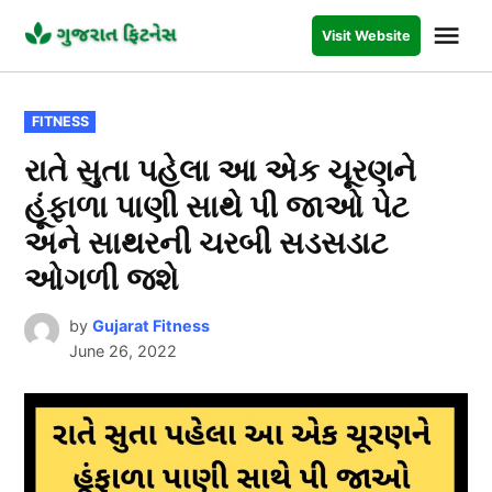
Skip
Me
Visit Website
to
GUJARAT
FITNESS
content
POSTED
FITNESS
IN
રાતે સુતા પહેલા આ એક ચૂરણને
હૂંફાળા પાણી સાથે પી જાઓ પેટ
અને સાથરની ચરબી સડસડાટ
ઓગળી જશે
by
Gujarat Fitness
June 26, 2022