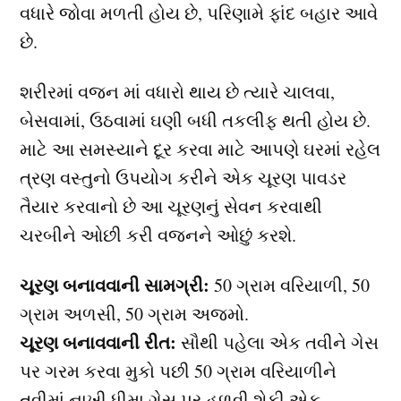
વધારે જોવા મળતી હોય છે, પરિણામે ફાંદ બહાર આવે
છે.
શરીરમાં વજન માં વધારો થાય છે ત્યારે ચાલવા,
બેસવામાં, ઉઠવામાં ઘણી બધી તકલીફ થતી હોય છે.
માટે આ સમસ્યાને દૂર કરવા માટે આપણે ઘરમાં રહેલ
ત્રણ વસ્તુનો ઉપયોગ કરીને એક ચૂરણ પાવડર
તૈયાર કરવાનો છે આ ચૂરણનું સેવન કરવાથી
ચરબીને ઓછી કરી વજનને ઓછું કરશે.
ચૂરણ બનાવવાની સામગ્રી:
50 ગ્રામ વરિયાળી, 50
ગ્રામ અળસી, 50 ગ્રામ અજમો.
ચૂરણ બનાવવાની રીત:
સૌથી પહેલા એક તવીને ગેસ
પર ગરમ કરવા મુકો પછી 50 ગ્રામ વરિયાળીને
તવીમાં નાખી ધીમા ગેસ પર હળવી શેકી એક