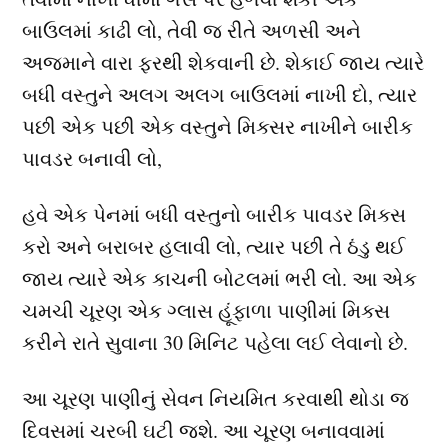
બાઉલમાં કાઢી લો, તેવી જ રીતે અળસી અને
અજમાને વારા ફરથી શેકવાની છે. શેકાઈ જાય ત્યારે
બધી વસ્તુને અલગ અલગ બાઉલમાં નાખી દો, ત્યાર
પછી એક પછી એક વસ્તુને મિક્સર નાખીને બારીક
પાવડર બનાવી લો,
હવે એક પેનમાં બધી વસ્તુનો બારીક પાવડર મિક્સ
કરો અને બરાબર હલાવી લો, ત્યાર પછી તે ઠંડુ થઈ
જાય ત્યારે એક કાચની બોટલમાં ભરી લો. આ એક
ચમચી ચૂરણ એક ગ્લાસ હૂંફાળા પાણીમાં મિક્સ
કરીને રાતે સુવાના 30 મિનિટ પહેલા લઈ લેવાનો છે.
આ ચૂરણ પાણીનું સેવન નિયમિત કરવાથી થોડા જ
દિવસમાં ચરબી ઘટી જશે. આ ચૂરણ બનાવવામાં