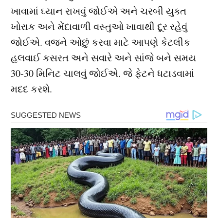
ખાવામાં ઘ્યાન રાખવું જોઈએ અને ચરબી યુક્ત
ખોરાક અને મેંદાવાળી વસ્તુઓ ખાવાથી દૂર રહેવું
જોઈએ. વજને ઓછું કરવા માટે આપણે કેટલીક
હલવાઈ કસરત અને સવારે અને સાંજે બને સમય
30-30 મિનિટ ચાલવું જોઈએ. જે ફેટને ધટાડવામાં
મદદ કરશે.