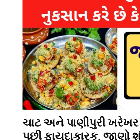
ચાટ અને પાણીપુરી ખરેખર સ
પછી ફાયદાકારક, જાણો શું 