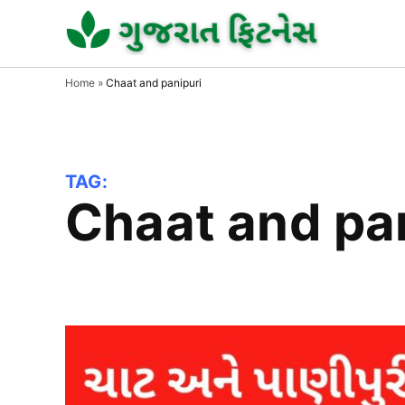
Skip
to
GUJAR
GUJARA
FITNESS
FITNE
content
Home
»
Chaat and panipuri
TAG:
Chaat and pa