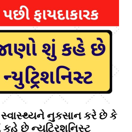
્વાસ્થ્યને નુકસાન કરે છે કે
કહે છે ન્યુટ્રિશનિસ્ટ