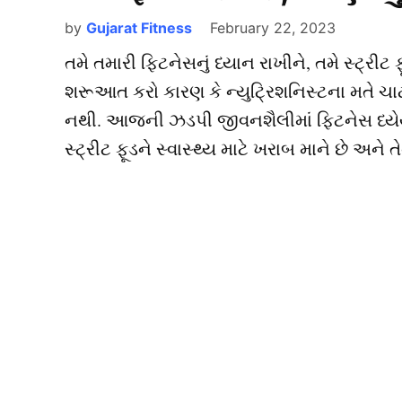
by
Gujarat Fitness
February 22, 2023
તમે તમારી ફિટનેસનું ધ્યાન રાખીને, તમે સ્ટ્રીટ
શરૂઆત કરો કારણ કે ન્યુટ્રિશનિસ્ટના મતે ચાટ,
નથી. આજની ઝડપી જીવનશૈલીમાં ફિટનેસ ધ્યેય ટો
સ્ટ્રીટ ફૂડને સ્વાસ્થ્ય માટે ખરાબ માને છે અને