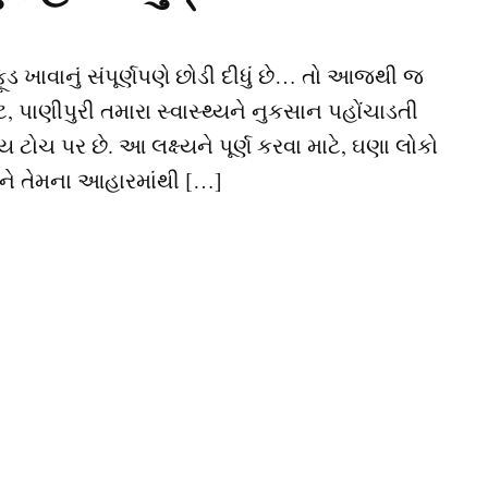
 ફૂડ ખાવાનું સંપૂર્ણપણે છોડી દીધું છે… તો આજથી જ
 પાણીપુરી તમારા સ્વાસ્થ્યને નુકસાન પહોંચાડતી
ચ પર છે. આ લક્ષ્યને પૂર્ણ કરવા માટે, ઘણા લોકો
 તેને તેમના આહારમાંથી […]