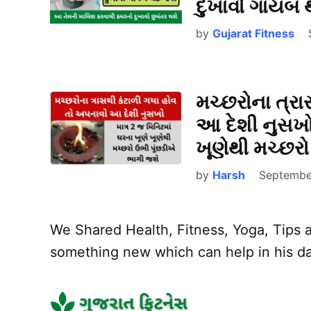
દુખાવો ગાયબ
by
Gujarat Fitness
મચ્છરોના ત્ર
આ દેશી નુસખો 
ખૂણેથી મચ્છર
by
Harsh
Septembe
We Shared Health, Fitness, Yoga, Tips a
something new which can help in his dai