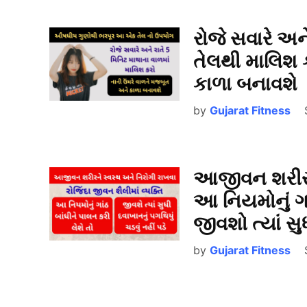
રોજે સવારે અન
તેલથી માલિશ 
કાળા બનાવશે
by
Gujarat Fitness
આજીવન શરીરને
આ નિયમોનું ગા
જીવશો ત્યાં સુ
by
Gujarat Fitness