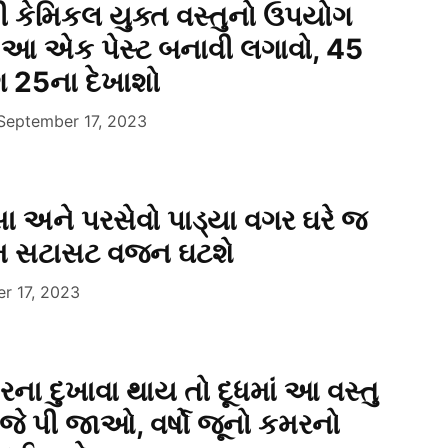
 કેમિકલ યુક્ત વસ્તુનો ઉપયોગ
 આ એક પેસ્ટ બનાવી લગાવો, 45
પણ 25ના દેખાશો
September 17, 2023
ૈસા અને પરસેવો પાડ્યા વગર ઘરે જ
મ સટાસટ વજન ઘટશે
r 17, 2023
રના દુખાવા થાય તો દૂધમાં આ વસ્તુ
ોજે પી જાઓ, વર્ષો જૂનો કમરનો