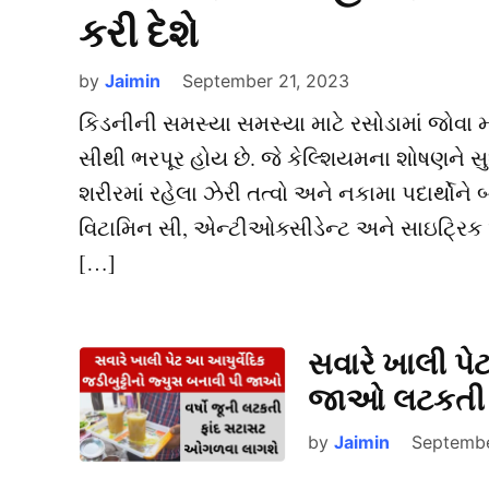
કરી દેશે
by
Jaimin
September 21, 2023
કિડનીની સમસ્યા સમસ્યા માટે રસોડામાં જોવા મળ
સીથી ભરપૂર હોય છે. જે કેલ્શિયમના શોષણને 
શરીરમાં રહેલા ઝેરી તત્વો અને નકામા પદાર્થોને 
વિટામિન સી, એન્ટીઓક્સીડેન્ટ અને સાઇટ્રિક
[…]
સવારે ખાલી પે
જાઓ લટકતી 
by
Jaimin
Septembe