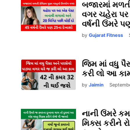
બજારમાં મળતી
વગર ચહેરા પર
વર્ષની ઉંમરે 
by
Gujarat Fitness
જિમ માં વધુ પ
કરી લો આ કા
by
Jaimin
Septembe
નાની ઉંમરે કમ
મિક્સ કરીને ર