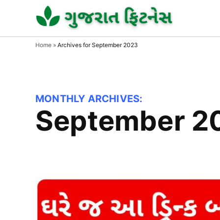
Skip
to
GUJAR
GUJARA
FITNESS
FITNE
content
Home
»
Archives for September 2023
MONTHLY ARCHIVES:
September 2