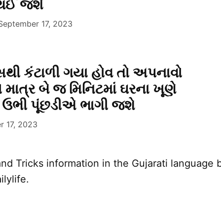
 થઈ જશે
September 17, 2023
ાસથી કંટાળી ગયા હોવ તો અપનાવો
માત્ર બે જ મિનિટમાં ઘરના ખૂણે
ો ઉભી પૂંછડીએ ભાગી જશે
r 17, 2023
nd Tricks information in the Gujarati language 
lylife.