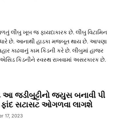
તું લીંબુ ખૂબ જ ફાયદાકારક છે. લીંબુ વિટામિન
સુધારે છે. આનાથી હાડકા મજબૂત થાય છે. આપણા
બહાર કાઢવાનું કામ કિડની કરે છે. લીંબુમાં હાજર
 એસિડ કિડનીને સ્વસ્થ રાખવામાં અસરકારક છે.
ટ આ જડીબુટ્ટીનો જ્યુસ બનાવી પી
ફાંદ સટાસટ ઓગળવા લાગશે
r 17, 2023