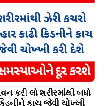
ેવન કરી લો શરીરમાંથી બધો
િડનીને કાચ જેવી ચોખ્ખી