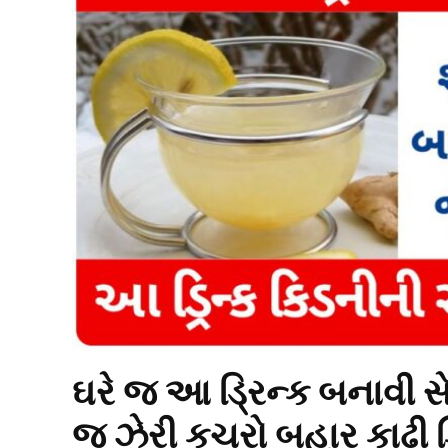
ઘરે જ આ ડ્રિન્ક બનાવી સ
જ ઝેરી કચરો બહાર કાઢી ક