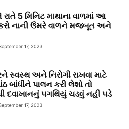
ે રાતે 5 મિનિટ માથાના વાળમાં આ
કરો નાની ઉંમરે વાળને મજબૂત અને
September 17, 2023
 સ્વસ્થ અને નિરોગી રાખવા માટે
ંઠ બાંધીને પાલન કરી લેશો તો
ધી દવાખાનનું પગથિયું ચડવું નહીં પડે
September 17, 2023