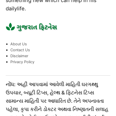
something new which can help in his
dailylife.
About Us
Contact Us
Disclaimer
Privacy Policy
નોંધ: અહીં આપવામાં આવેલી માહિતી ઘરગથ્થુ
ઉપચાર, બ્યૂટી ટિપ્સ, હેલ્થ & ફિટનેસ ટિપ્સ
સામાન્ય માહિતી પર આધારિત છે. તેને અપનાવતા
પહેલા, કૃપા કરીને ડોક્ટર અથવા નિષ્ણાતની સલાહ