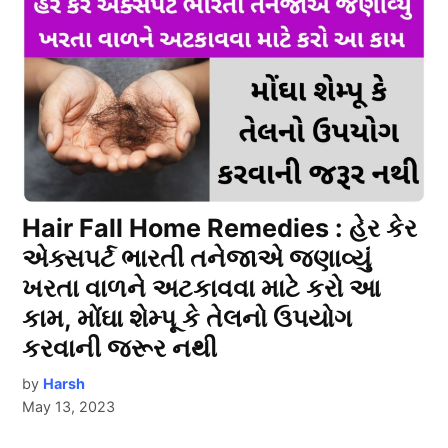
Hair Fall Home Remedies : હેર કેર
એક્સપર્ટ ભારતી તનેજાએ જણાવ્યું
ખરતા વાળને અટકાવવા માટે કરો આ
કામ, મોંઘા શેમ્પૂ કે તેલનો ઉપયોગ
કરવાની જરૂર નથી
by
Harsh
May 13, 2023