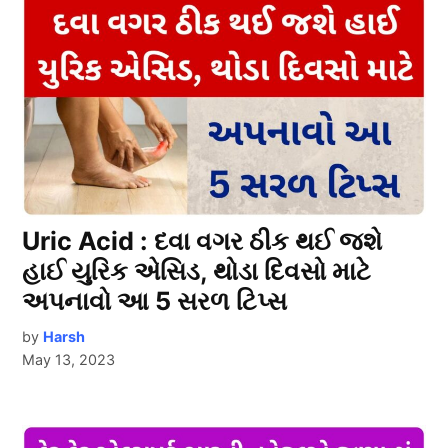
Uric Acid : દવા વગર ઠીક થઈ જશે
હાઈ યુરિક એસિડ, થોડા દિવસો માટે
અપનાવો આ 5 સરળ ટિપ્સ
by
Harsh
May 13, 2023