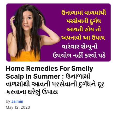
Home Remedies For Smelly
Scalp In Summer : ઉનાળામાં
વાળમાંથી આવતી પરસેવાની દુર્ગંધને દૂર
કરવાના ઘરેલું ઉપાય
by
Jaimin
May 12, 2023