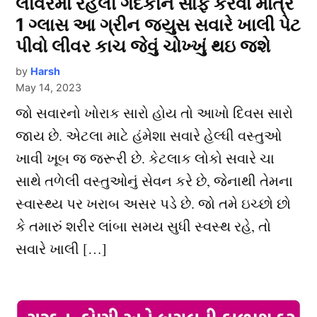
લીવરમાં રહેલી ગંદકીને સાફ કરવા માત્ર
1 ગ્લાસ આ ગ્રીન જ્યુસ સવારે ખાલી પેટ
પીવો લીવર કાચ જેવું ચોખ્ખું થઇ જશે
by
Harsh
May 14, 2023
જો સવારનો ખોરાક સારો હોય તો આખો દિવસ સારો
જાય છે. એટલા માટે હંમેશા સવારે હેલ્ધી વસ્તુઓ
ખાવી ખૂબ જ જરૂરી છે. કેટલાક લોકો સવારે ચા
સાથે તળેલી વસ્તુઓનું સેવન કરે છે, જેનાથી તેમના
સ્વાસ્થ્ય પર ખરાબ અસર પડે છે. જો તમે ઇચ્છો છો
કે તમારું શરીર લાંબા સમય સુધી સ્વસ્થ રહે, તો
સવારે ખાલી […]