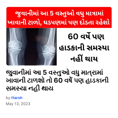
જુવાનીમાં આ 5 વસ્તુઓ વધુ માત્રામાં
ખાવાની ટાળશો તો 60 વર્ષે પણ હાડકાની
સમસ્યા નહીં થાય
by
Harsh
May 13, 2023