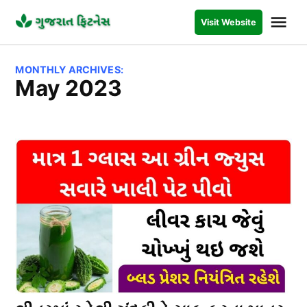
Skip
Me
Visit Website
to
GUJARAT
FITNESS
content
MONTHLY ARCHIVES:
May 2023