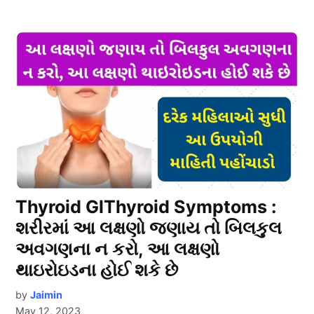
Thyroid GlThyroid Symptoms :
શરીરમાં આ લક્ષણો જણાય તો બિલકુલ
અવગણના ન કરો, આ લક્ષણો
થાઇરોઇડના હોઈ શકે છે
by
Jaimin
May 12, 2023