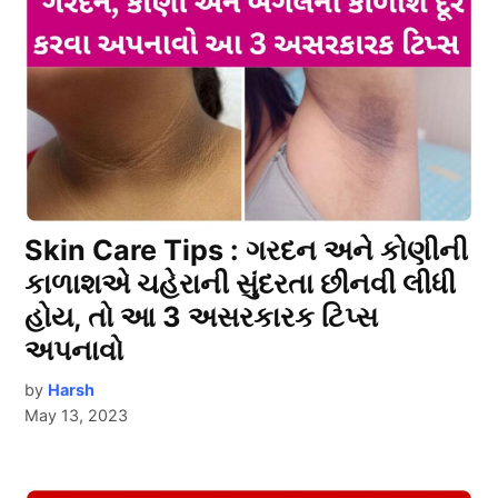
Skin Care Tips : ગરદન અને કોણીની
કાળાશએ ચહેરાની સુંદરતા છીનવી લીધી
હોય, તો આ 3 અસરકારક ટિપ્સ
અપનાવો
by
Harsh
May 13, 2023