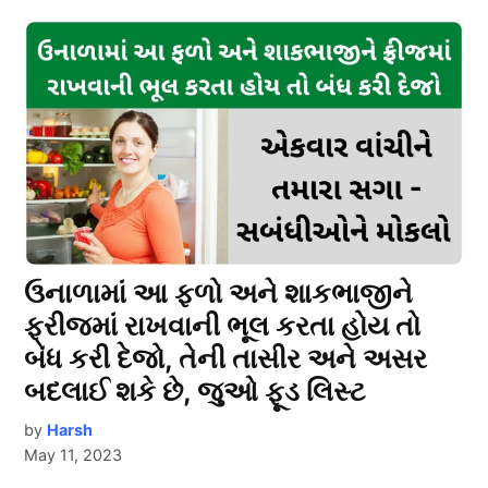
ઉનાળામાં આ ફળો અને શાકભાજીને
ફ્રીજમાં રાખવાની ભૂલ કરતા હોય તો
બંધ કરી દેજો, તેની તાસીર અને અસર
બદલાઈ શકે છે, જુઓ ફૂડ લિસ્ટ
by
Harsh
May 11, 2023