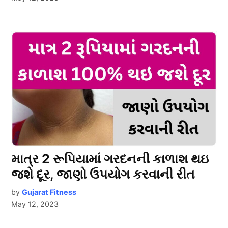
માત્ર 2 રૂપિયામાં ગરદનની કાળાશ થઇ
જશે દૂર, જાણો ઉપયોગ કરવાની રીત
by
Gujarat Fitness
May 12, 2023