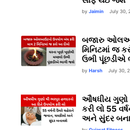
by
Jaimin
July 30,
બજારુ ઓલઆઉટ
મિનિટમાં જ કર
ઉભી પૂંછડીએ 
by
Harsh
July 30, 
ઔષધીય ગુણો 
કરી લો 55 વર્
અને સુંદર બન
by
Gujarat Fitness