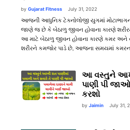
by
Gujarat Fitness
July 31, 2022
આજની આધુનિક ટેક્નોલોજી યુગમાં મોટાભાગના લો
જાણે જ છે કે બેઠાળુ જીવન હોવાના કારણે શરી
આ માટે બેઠાળુ જીવન હોવાના કારણે કમર અને સં
શરીરને કમજોર પાડે છે, આજના સમયમાં કમરના
આ વસ્તુને આખ
પાણી પી જાઓ 
કરશો
by
Jaimin
July 31, 