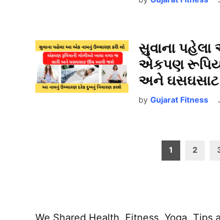
સુવાના પહેલા
એકપણ રૂપિયા
અને ઘસઘસાટ
by
Gujarat Fitness
Posts
1
2
pagination
We Shared Health, Fitness, Yoga, Tips a