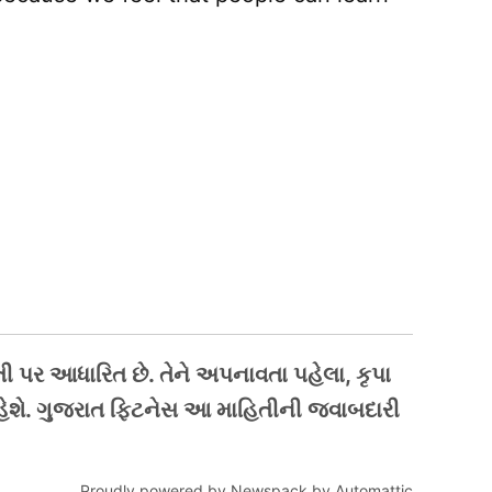
તી પર આધારિત છે. તેને અપનાવતા પહેલા, કૃપા
હેશે. ગુજરાત ફિટનેસ આ માહિતીની જવાબદારી
Proudly powered by Newspack by Automattic