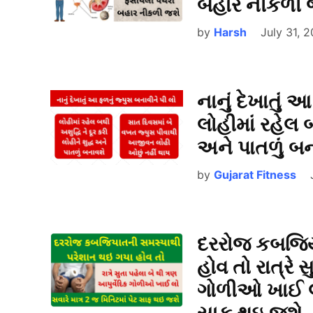
બહાર નીકળી 
by
Harsh
July 31, 
નાનું દેખાતું 
લોહીમાં રહેલ બ
અને પાતળું બ
by
Gujarat Fitness
દરરોજ કબજિય
હોવ તો રાત્રે 
ગોળીઓ ખાઈ લો 
સાફ થઇ જશે