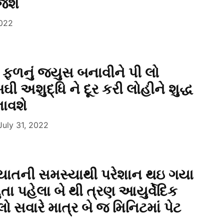
જશે
2022
આ ફળનું જ્યુસ બનાવીને પી લો
ઘી અશુદ્ધિ ને દૂર કરી લોહીને શુદ્ધ
નાવશે
July 31, 2022
ાતની સમસ્યાથી પરેશાન થઇ ગયા
સુતા પહેલા બે થી ત્રણ આયુર્વેદિક
સવારે માત્ર બે જ મિનિટમાં પેટ