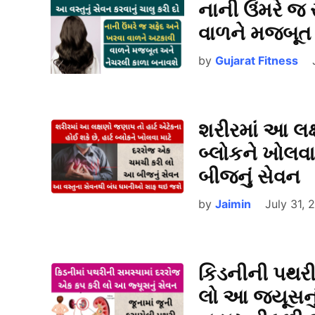
નાની ઉંમરે જ
વાળને મજબૂત
by
Gujarat Fitness
શરીરમાં આ લક્ષ
બ્લોકને ખોલવ
બીજનું સેવન
by
Jaimin
July 31, 
કિડનીની પથર
લો આ જ્યૂસનુ