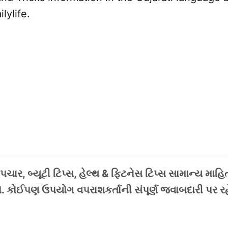
lylife.
ાર, બ્યૂટી ટિપ્સ, હેલ્થ & ફિટનેસ ટિપ્સ સામાન્ય માહિ
. કોઈપણ ઉપયોગ વપરાશકર્તાની સંપૂર્ણ જવાબદારી પર ર