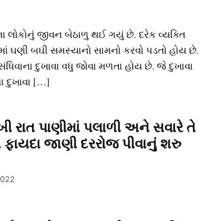
કોનું જીવન બેઠાળુ થઈ ગયું છે. દરેક વ્યક્તિ
રમાં ઘણી બઘી સમસ્યાનો સામનો કરવો પડતો હોય છે.
ધિવાના દુખાવા વધુ જોવા મળતા હોય છે. જે દુખાવા
 દુખાવા […]
ી રાત પાણીમાં પલાળી અને સવારે તે
ફાયદા જાણી દરરોજ પીવાનું શરુ
2022