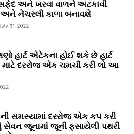
 સફેદ અને ખરવા વાળને અટકાવી
 અને નેચરલી કાળા બનાવશે
July 31, 2022
ણો હાર્ટ એટેકના હોઈ શકે છે હાર્ટ
ા માટે દરરોજ એક ચમચી કરી લો આ
2022
ીની સમસ્યામાં દરરોજ એક કપ કરી
ં સેવન જૂનામાં જૂની ફસાયેલી પથરી