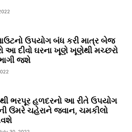
 2022
નો ઉપયોગ બંધ કરી માત્ર બેજ
ો આ દીવો ઘરના ખૂણે ખૂણેથી મચ્છરો
ભાગી જશે
2022
થી ભરપૂર હળદરનો આ રીતે ઉપયોગ
ષની ઉંમરે ચહેરાને જવાન, ચમકીલો
ાવશે
July 30, 2022