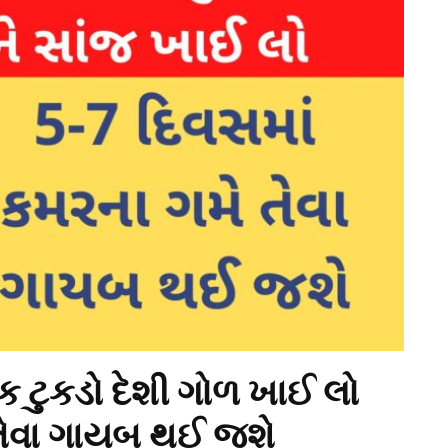
 ટુકડો દેશી ગોળ ખાઈ લો
 તેવા ગાયબ થઈ જશે