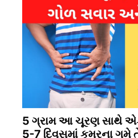
5 ગ્રામ આ ચૂરણ સાથે એક
5-7 દિવસમાં કમરના ગમે