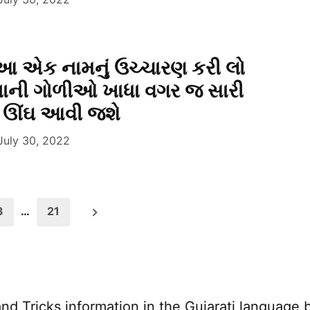
 આ એક નામનું ઉચ્ચારણ કરી લો
ની ગોળીઓ ખાધા વગર જ સારી
 ઊંઘ આવી જશે
July 30, 2022
3
…
21
nd Tricks information in the Gujarati language 