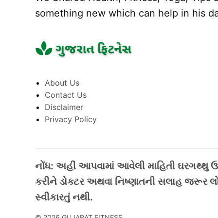
something new which can help in his dai
About Us
Contact Us
Disclaimer
Privacy Policy
નોંધ: અહીં આપવામાં આવેલી માહિતી ઘરગથ્થુ ઉપચ
કરીને ડોક્ટર અથવા નિષ્ણાતની સલાહ જરૂર લો
સ્વીકારતું નથી.
© 2026 GUJARAT FITNESS.