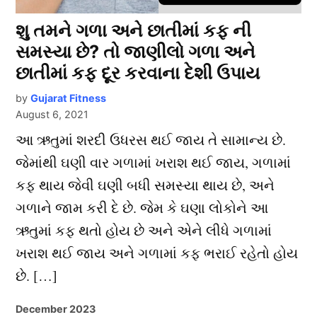
શુ તમને ગળા અને છાતીમાં કફ ની
સમસ્યા છે? તો જાણીલો ગળા અને
છાતીમાં કફ દૂર કરવાના દેશી ઉપાય
by
Gujarat Fitness
August 6, 2021
આ ઋતુમાં શરદી ઉધરસ થઈ જાય તે સામાન્ય છે.
જેમાંથી ઘણી વાર ગળામાં ખરાશ થઈ જાય, ગળામાં
કફ થાય જેવી ઘણી બધી સમસ્યા થાય છે, અને
ગળાને જામ કરી દે છે. જેમ કે ઘણા લોકોને આ
ઋતુમાં કફ થતો હોય છે અને એને લીધે ગળામાં
ખરાશ થઈ જાય અને ગળામાં કફ ભરાઈ રહેતો હોય
છે. […]
December 2023