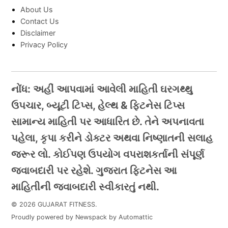
About Us
Contact Us
Disclaimer
Privacy Policy
નોંધ: અહીં આપવામાં આવેલી માહિતી ઘરગથ્થુ
ઉપચાર, બ્યૂટી ટિપ્સ, હેલ્થ & ફિટનેસ ટિપ્સ
સામાન્ય માહિતી પર આધારિત છે. તેને અપનાવતા
પહેલા, કૃપા કરીને ડોક્ટર અથવા નિષ્ણાતની સલાહ
જરૂર લો. કોઈપણ ઉપયોગ વપરાશકર્તાની સંપૂર્ણ
જવાબદારી પર રહેશે. ગુજરાત ફિટનેસ આ
માહિતીની જવાબદારી સ્વીકારતું નથી.
© 2026 GUJARAT FITNESS.
Proudly powered by Newspack by Automattic