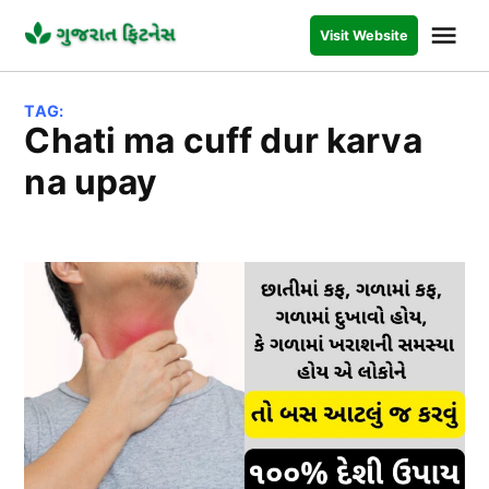
Skip
Me
Visit Website
to
GUJARAT
FITNESS
content
TAG:
chati ma cuff dur karva
na upay