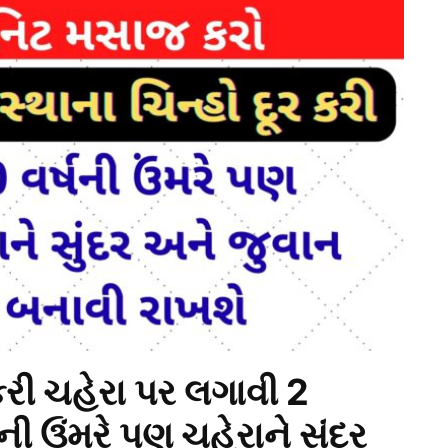
 કરી ચહેરા પર લગાવી 2
ી ઉંમરે પણ ચહેરાને સુંદર