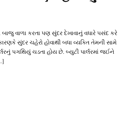
વાળા કરતા પણ સુંદર દેખાવાનું વધારે પસંદ કરે
 કારણકે સુંદર ચહેરો હોવાથી બધા વ્યક્તિ તેમની સામે
નું પગથિયું ચડતા હોય છે. બ્યુટી પાર્લરમાં જઈને
…]