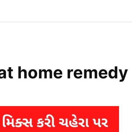
AT
T
SS
n at home remedy