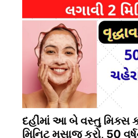
દહીંમાં આ બે વસ્તુ મિક્સ
મિનિટ મસાજ કરો, 50 વર્ષન