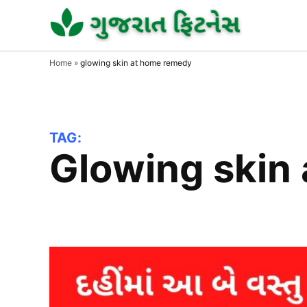
Skip
to
GUJAR
GUJARA
FITNESS
FITNE
content
Home
»
glowing skin at home remedy
TAG:
glowing ski