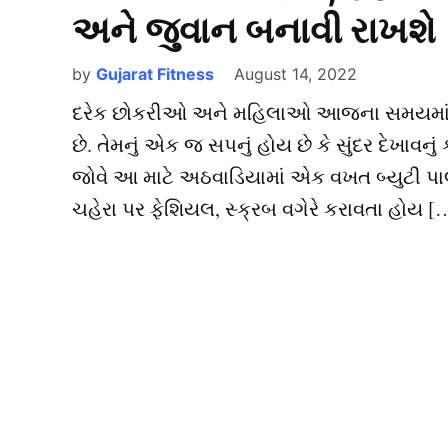
અને જુવાન બનાવી રાખશે
by
Gujarat Fitness
August 14, 2022
દરેક છોકરીઓ અને મહિલાઓ આજના સમયમાં બાજુ 
છે. તેમનું એક જ સપનું હોય છે કે સુંદર દેખાવનું
જોવે આ માટે અઠવાડિયામાં એક વખત બ્યુટી પાર્લર
ચહેરા પર ફેશિયલ, સ્ક્રબ વગેરે કરાવતા હોય [