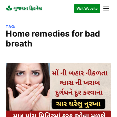
Skip
Me
Visit Website
to
GUJARAT
FITNESS
content
TAG:
Home remedies for bad
breath