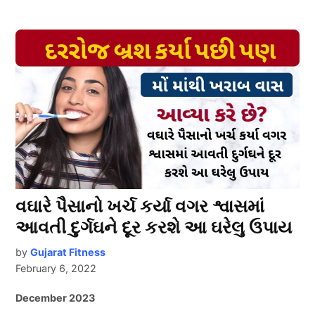
વઘારે પૈસાનો ખર્ચ કર્યા વગર શ્વાસમાં
આવતી દુર્ગઘને દૂર કરશે આ ઘરેલુ ઉપાય
by
Gujarat Fitness
February 6, 2022
December 2023