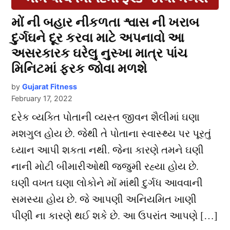
મોં ની બહાર નીકળતા શ્વાસ ની ખરાબ
દુર્ગઘને દૂર કરવા માટે અપનાવો આ
અસરકારક ઘરેલુ નુસ્ખા માત્ર પાંચ
મિનિટમાં ફરક જોવા મળશે
by
Gujarat Fitness
February 17, 2022
દરેક વ્યક્તિ પોતાની વ્યસ્ત જીવન શૈલીમાં ઘણા
મશગુલ હોય છે. જેથી તે પોતાના સ્વાસ્થ્ય પર પૂરતું
ઘ્યાન આપી શકતા નથી. જેના કારણે તમને ઘણી
નાની મોટી બીમારીઓથી જજુમી રહ્યા હોય છે.
ઘણી વખત ઘણા લોકોને મોં માંથી દુર્ગધ આવવાની
સમસ્યા હોય છે. જે આપણી અનિયમિત ખાણી
પીણી ના કારણે થઈ શકે છે. આ ઉપરાંત આપણે […]