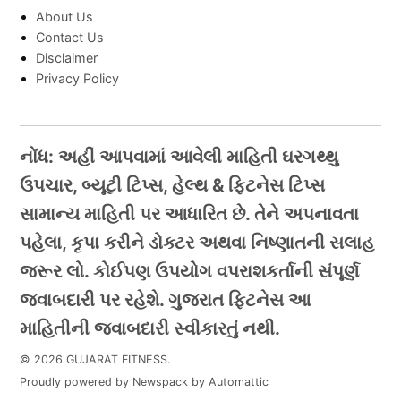
About Us
Contact Us
Disclaimer
Privacy Policy
નોંધ: અહીં આપવામાં આવેલી માહિતી ઘરગથ્થુ
ઉપચાર, બ્યૂટી ટિપ્સ, હેલ્થ & ફિટનેસ ટિપ્સ
સામાન્ય માહિતી પર આધારિત છે. તેને અપનાવતા
પહેલા, કૃપા કરીને ડોક્ટર અથવા નિષ્ણાતની સલાહ
જરૂર લો. કોઈપણ ઉપયોગ વપરાશકર્તાની સંપૂર્ણ
જવાબદારી પર રહેશે. ગુજરાત ફિટનેસ આ
માહિતીની જવાબદારી સ્વીકારતું નથી.
© 2026 GUJARAT FITNESS.
Proudly powered by Newspack by Automattic