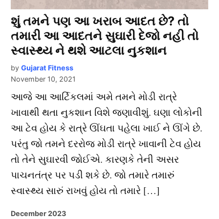
શું તમને પણ આ ખરાબ આદત છે? તો
તમારી આ આદતને સુઘારી દેજો નહી તો
સ્વાસ્થ્ય ને થશે આટલા નુકશાન
by
Gujarat Fitness
November 10, 2021
આજે આ આર્ટિકલમાં અમે તમને મોડી રાત્રે
ખાવાથી થતા નુકશાન વિશે જણાવીશું. ઘણા લોકોની
આ ટેવ હોય કે રાત્રે ઊંઘતા પહેલા ખાઈ ને ઊંગે છે.
પરંતુ જો તમને દરરોજ મોડી રાત્રે ખાવાની ટેવ હોય
તો તેને સુઘારવી જોઈએ. કારણકે તેની અસર
પાચનતંત્ર પર પડી શકે છે. જો તમારે તમારું
સ્વાસ્થ્ય સારું રાખવું હોય તો તમારે […]
December 2023