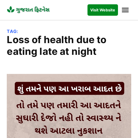
Skip
Me
Visit Website
to
GUJARAT
FITNESS
content
TAG:
Loss of health due to
eating late at night