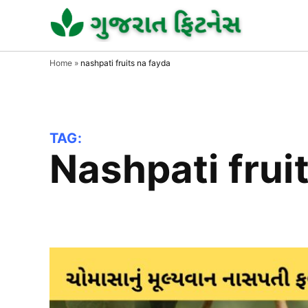
Skip
to
GUJAR
GUJARA
FITNESS
FITNE
content
Home
»
nashpati fruits na fayda
TAG:
nashpati frui