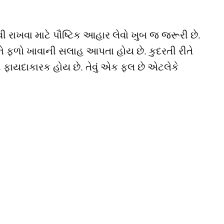
વી રાખવા માટે પૌષ્ટિક આહાર લેવો ખુબ જ જરૂરી છે.
ે ફળો ખાવાની સલાહ આપતા હોય છે. કુદરતી રીતે
ે ફાયદાકારક હોય છે. તેવું એક ફલ છે એટલેકે