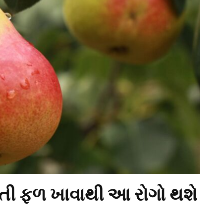
પતી ફળ ખાવાથી આ રોગો થશે