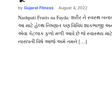
by
Gujarat Fitness
August 4, 2022
Nashpati Fruits na Fayda: શરીર ને સ્વસ્થ બના
આ માટે હેલ્થ નિષ્ણાત પણ વિવિધ શાકભાજી અન
એવા કેટલાક ફળો મળી આવે છે જે સ્વાસ્થ્ય માટ
નાસપતી વિષે આજે અમે તમને […]