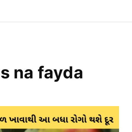
AT
T
SS
ts na fayda