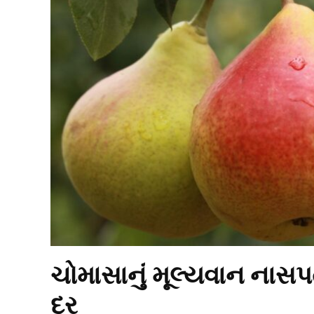
ચોમાસાનું મૂલ્યવાન નાસ
દૂર