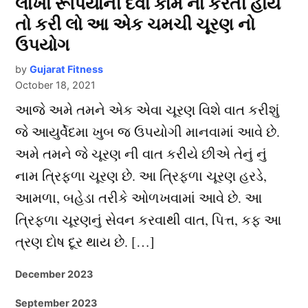
લાખો રૂપિયાની દવા કામ ના કરતી હોય
તો કરી લો આ એક ચમચી ચૂરણ નો
ઉપયોગ
by
Gujarat Fitness
October 18, 2021
આજે અમે તમને એક એવા ચૂરણ વિશે વાત કરીશું
જે આયુર્વેદમા ખુબ જ ઉપયોગી માનવામાં આવે છે.
અમે તમને જે ચૂરણ ની વાત કરીયે છીએ તેનું નું
નામ ત્રિફળા ચૂરણ છે. આ ત્રિફળા ચૂરણ હરડે,
આમળા, બહેડા તરીકે ઓળખવામાં આવે છે. આ
ત્રિફળા ચૂરણનું સેવન કરવાથી વાત, પિત્ત, કફ આ
ત્રણ દોષ દૂર થાય છે. […]
December 2023
September 2023