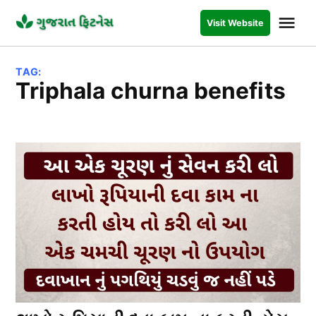
Skip
Me
Visit Website
to
GUJARAT
FITNESS
content
TAG:
triphala churna benefits