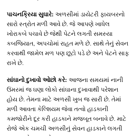
પાચનક્રિયા સુઘારે:
અળસીમાં ડાયેટરી ફાયબરનો
સારો સ્ત્રોત મળી આવે છે. જે આપણે ખાધેલ
ખોરાકબે પચાવે છે જેથી પેટને લગતી સમસ્યા
કબજિયાત, અપચોમાં રાહત મળે છે. સાથે તેનું સેવન
કરવાથી જામેલ મળ પણ છૂટો પડે છે અને પેટને સાફ
રાખે છે.
સાંઘાનો દુખાવો ઓછો કરે:
આજના સમયમાં નાની
ઉંમરમાં જ ઘણા લોકો સાંઘાના દુખાવાથી પરેશાન
હોય છે. તેમના માટે અળસી ખુબ જ સારી છે. તેમાં
મળી આવતા કેલ્શિયમ જેવા તત્વો હાડકાની
કમજોરીને દૂર કરી હાડકાને મજબૂત બનાવે છે. માટે
રોજે એક ચમચી અળસીનું સેવન હાડકાને લગતી