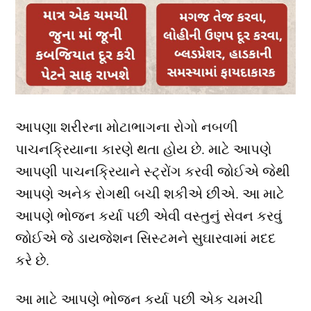
આપણા શરીરના મોટાભાગના રોગો નબળી
પાચનક્રિયાના કારણે થતા હોય છે. માટે આપણે
આપણી પાચનક્રિયાને સ્ટ્રોંગ કરવી જોઈએ જેથી
આપણે અનેક રોગથી બચી શકીએ છીએ. આ માટે
આપણે ભોજન કર્યા પછી એવી વસ્તુનું સેવન કરવું
જોઈએ જે ડાયજેશન સિસ્ટમને સુઘારવામાં મદદ
કરે છે.
આ માટે આપણે ભોજન કર્યા પછી એક ચમચી