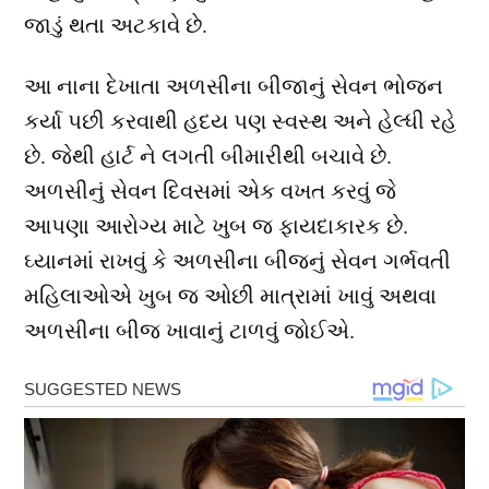
જાડું થતા અટકાવે છે.
આ નાના દેખાતા અળસીના બીજાનું સેવન ભોજન
કર્યા પછી કરવાથી હદય પણ સ્વસ્થ અને હેલ્ધી રહે
છે. જેથી હાર્ટ ને લગતી બીમારીથી બચાવે છે.
અળસીનું સેવન દિવસમાં એક વખત કરવું જે
આપણા આરોગ્ય માટે ખુબ જ ફાયદાકારક છે.
ઘ્યાનમાં રાખવું કે અળસીના બીજનું સેવન ગર્ભવતી
મહિલાઓએ ખુબ જ ઓછી માત્રામાં ખાવું અથવા
અળસીના બીજ ખાવાનું ટાળવું જોઈએ.