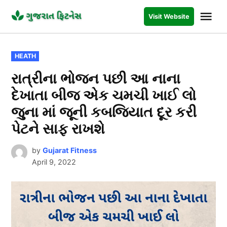
Skip
Me
Visit Website
to
GUJARAT
FITNESS
content
POSTED
HEATH
IN
રાત્રીના ભોજન પછી આ નાના
દેખાતા બીજ એક ચમચી ખાઈ લો
જુના માં જૂની કબજિયાત દૂર કરી
પેટને સાફ રાખશે
by
Gujarat Fitness
April 9, 2022