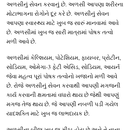
અળસીનું સેવન કરવાનું છે. અળસી આપણા શરીરના
મોટાભાગના રોગોને દૂર કરે છે. અળસીનું સેવન
આપણા સ્વાસ્થ્ય માટે ખુબ જ સારું માનવામાં આવે
છે. અળસીમાં ખુબ જ સારી માત્રામાં પોષક તત્વો
મળી આવે છે.
અળસીમાં કેલ્શિયમ, પોટેશિયમ, ફાયબર, પ્રોટીન,
સોડિયમ, ઓમેગા-3 ફેટી એસિડ, સોડિયમ, આયર્ન
જેવા મહત્વ પૂરાં પોષક તત્વોનો ખજાનો મળી આવે
છે. રોજે અળસીનું સેવન કરવાથી આપણી મગજની
કાર્ય કરવાની ક્ષમતામાં વધારો થાય છે જેથી આપણું
મગજ તેજ થાય છે. જે આપણી નબળી પડી ગયેલ
યાદશક્તિ માટે ખુબ જ લાભદાયક છે.
અળસીના બીજ ખુબ જ મીઠા હોય છે અને તે નાના