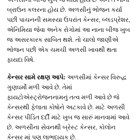
બ્રાઉન કલરના હોય છે. અળસીનું ભોજન કર્યા
પછી પાચનની સમસ્યા ઉપરાંત કેન્સર, બ્લડપ્રેશર,
એનિમિયા જેવા અનેક રોગોમાં આ નાના બીજ ખુબ
જ અસરકારક સાબિત થશે. તો ચાલો જાણીએ
ભોજન પછી એક ચમચી અળસી ખાવથી થતા
ફાયદા વિષે.
કેન્સર સામે રક્ષણ આપે:
અળસીમાં કેન્સર વિરુદ્ધ
ગુણઘર્મો મળી આવે છે. તેમાં
ફાયટોએસ્ટ્રોજનનામનું તત્વ મળી આવે છે જે
કેન્સરથી ફેલાતા કોષોને અટકાવે છે. માટે અળસી
કેન્સર પીડિત દર્દી માટે ખુબ જ સારું માનવામાં આવે
છે. અળસીના સેવનથી બ્રેસ્ટ કેન્સર, કોલોન
કેન્સર માં પણ લાભદાયક છે.