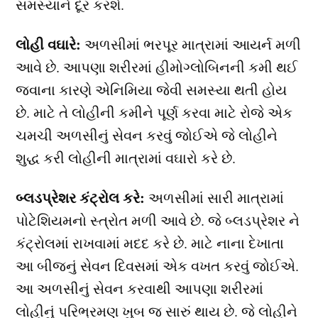
સમસ્યાને દૂર કરશે.
લોહી વઘારે:
અળસીમાં ભરપૂર માત્રામાં આયર્ન મળી
આવે છે. આપણા શરીરમાં હીમોગ્લોબિનની કમી થઈ
જવાના કારણે એનિમિયા જેવી સમસ્યા થતી હોય
છે. માટે તે લોહીની કમીને પૂર્ણ કરવા માટે રોજે એક
ચમચી અળસીનું સેવન કરવું જોઈએ જે લોહીને
શુદ્ધ કરી લોહીની માત્રામાં વઘારો કરે છે.
બ્લડપ્રેશર કંટ્રોલ કરે:
અળસીમાં સારી માત્રામાં
પોટેશિયમનો સ્ત્રોત મળી આવે છે. જે બ્લડપ્રેશર ને
કંટ્રોલમાં રાખવામાં મદદ કરે છે. માટે નાના દેખાતા
આ બીજનું સેવન દિવસમાં એક વખત કરવું જોઈએ.
આ અળસીનું સેવન કરવાથી આપણા શરીરમાં
લોહીનું પરિભ્રમણ ખુબ જ સારું થાય છે. જે લોહીને