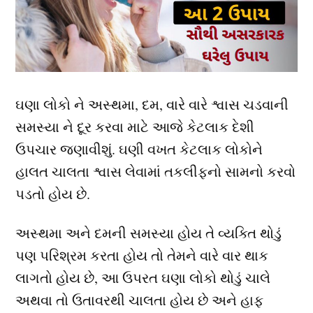
ઘણા લોકો ને અસ્થમા, દમ, વારે વારે શ્વાસ ચડવાની
સમસ્યા ને દૂર કરવા માટે આજે કેટલાક દેશી
ઉપચાર જણાવીશું. ઘણી વખત કેટલાક લોકોને
હાલત ચાલતા શ્વાસ લેવામાં તકલીફનો સામનો કરવો
પડતો હોય છે.
અસ્થમા અને દમની સમસ્યા હોય તે વ્યક્તિ થોડું
પણ પરિશ્રમ કરતા હોય તો તેમને વારે વાર થાક
લાગતો હોય છે, આ ઉપરત ઘણા લોકો થોડું ચાલે
અથવા તો ઉતાવરથી ચાલતા હોય છે અને હાફ