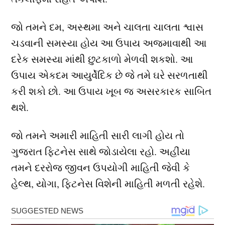
જો તમને દમ, અસ્થમા અને ચાલતા ચાલતા શ્વાસ
ચડવાની સમસ્યા હોય આ ઉપાય અજમાવાથી આ
દરેક સમસ્યા માંથી છુટકાળો મેળવી શકશો. આ
ઉપાય એકદમ આયુર્વેદિક છે જે તમે ઘરે સરળતાથી
કરી શકો છો. આ ઉપાય ખૂબ જ અસરકારક સાબિત
થશે.
જો તમને અમારી માહિતી સારી લાગી હોય તો
ગુજરાત ફિટનેસ સાથે જોડાયેલા રહો. અહીંયા
તમને દરરોજ જીવન ઉપયોગી માહિતી જેવી કે
હેલ્થ, યોગા, ફિટનેસ વિશેની માહિતી મળતી રહેશે.