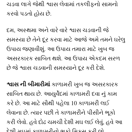
ચડવા લાગે જેથી શ્વાસ લેવામાં તકલીફનો સામનો
કરવો પડતો હોય છે.
દમ, અસ્થમા અને વારે વારે શ્વાસ ચડવાની જે
સમસ્યા છે તેને દૂર કરવા માટે આજે અમે તમને ઘરેલુ
ઉપાય જણાવીશું. આ ઉપાય તમારા માટે ખુબ જ
અસરકારક સાબિત થશે. આ ઉપાય એકદમ સરળ
છે જે શ્વાસ ચડવાની સમસ્યાને દૂર કરી દેશે.
શ્વાસ ની બીમારીમાં
કાળામરી ખુબ જ અસરકારક
સાબિત થાય છે. આયુર્વેદમાં કાળામરી દવા નું કામ
કરે છે. આ માટે સૌથી પહેલા 10 કાળામરી લઈ
લેવાના છે. ત્યાર પછી તે કાળામરીને પીસીને ભૂકો
કરી લેવો. હવે દોઢ ચમચી દેશી મઘ લઈ લેવું, હવે આ
દેશી મઘમાં કાળામરીનો ભૂકો મિક્સ કરી લો.