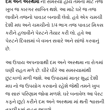
દમ અને અસ્થમા
ની સમસ્યા હોય તેમના માટે તજ
ખુબ જ કારગર સાબિત થશે. આ માટે ઘરે જ તજ
લાવીને તજનો પાવડર બનાવી લેવો. હવે એક ચમચી
દેશી મધ અને ચમચીનો 1/4 ભાગ તજ પાવડર મિક્સ
કરીને હલાવીને પેસ્ટને તૈયાર કરી લો. હવે આ
પેસ્ટને દિવસમાં બે વખત સવારે અને સાંજે કરવાનું
છે.
આ ઉપાય અપનાવાથી દમ અને અસ્થમા ના રોગમાં
ઘણી રાહત મળે છે. ઘીરે ઘીરે આ સમસ્યામાંથી
છુટકાળો મળી જશે. આ ઉપાયમાં માત્ર શુદ્ધ દેશી
મઘ નો જ ઉપયોગ કરવાનો રહેશે જેથી તમને ખુબ
જ સારું પરિણામ જોવા મળશે. ઘરે બનાવેલ આ પેસ્ટ
કફને છૂટો કરીને દમ અને અસ્થમા માં થતી શ્વાસની
તકલીફમાં રાહત અપાશે.