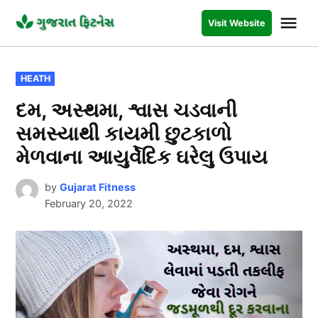
Skip
Me
Visit Website
to
GUJARAT
FITNESS
content
POSTED
HEATH
IN
દમ, અસ્થમા, શ્વાસ ચડવાની
સમસ્યાથી કાયમી છુટકાળો
મેળવાના આયુર્વેદિક ઘરેલુ ઉપાય
by
Gujarat Fitness
February 20, 2022