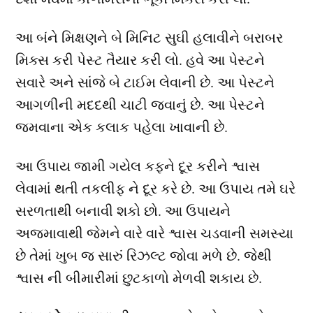
આ બંને મિક્ષણને બે મિનિટ સુઘી હલાવીને બરાબર
મિક્સ કરી પેસ્ટ તૈયાર કરી લો. હવે આ પેસ્ટને
સવારે અને સાંજે બે ટાઈમ લેવાની છે. આ પેસ્ટને
આગળીની મદદથી ચાટી જવાનું છે. આ પેસ્ટને
જમવાના એક કલાક પહેલા ખાવાની છે.
આ ઉપાય જામી ગયેલ કફને દૂર કરીને શ્વાસ
લેવામાં થતી તકલીફ ને દૂર કરે છે. આ ઉપાય તમે ઘરે
સરળતાથી બનાવી શકો છો. આ ઉપાયને
અજમાવાથી જેમને વારે વારે શ્વાસ ચડવાની સમસ્યા
છે તેમાં ખુબ જ સારું રિઝલ્ટ જોવા મળે છે. જેથી
શ્વાસ ની બીમારીમાં છુટકાળો મેળવી શકાય છે.