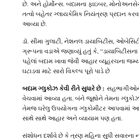
છે. અને હોર્મોન્સ. બદામના ફાઇબર, મોનોઅનસેચ્
તત્વો બહેતર ગ્લાયકેમિક નિયંત્રણ પ્રદાન કરવા
આવ્યા છે.
ડૉ. સીમા ગુલાટી, નેશનલ ડાયાબિટીસ, ઓબેસિટી 
ગ્રૂપના વડાએ જણાવ્યું હતું કે, “ડાયાબિટીસના
પહેલાં બદામ ખાવા જેવી આહાર વ્યૂહરચના જમ્યા 
ઘટાડવા માટે સારો વિકલ્પ પૂરો પાડે છે
બદામ ગ્લુકોઝ કેવી રીતે સુધારે છે :
સહભાગીઓને 
વેચવામાં આવ્યા હતા. બંને જૂથોને તેમના ગ્લુક
તેમજ ઘરેલુ ઉપયોગના ગ્લુકોમીટર આપવામાં આવ્ય
સાથે સાથે આહાર અને વ્યાયામ પણ હતા.
સંશોધન દર્શાવે છે કે ત્રણ મહિના સુધી સવારના ન