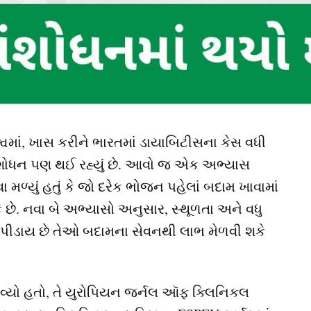
 વિશ્વમાં, ખાસ કરીને ભારતમાં ડાયાબિટીસના કેસ વધી
સંશોધન પણ થઈ રહ્યું છે. આવો જ એક અભ્યાસ
મળ્યું હતું કે જો દરેક ભોજન પહેલાં બદામ ખાવામાં
ે છે. નવા બે અભ્યાસો અનુસાર, સ્થૂળતા અને વધુ
પીડાય છે તેઓ બદામના સેવનથી લાભ મેળવી શકે
વ્યો હતો, તે યુરોપિયન જર્નલ ઑફ ક્લિનિકલ