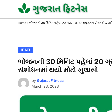
Skip
to
GUJAR
GUJARA
FITNESS
FITNE
content
Home
»
ભોજનની 30 મિનિટ પહેલાં 20 ગ્રામ આ ડ્રાયફ્રુટના સેવનથી ડાયા
POSTED
HEATH
IN
ભોજનની 30 મિનિટ પહેલાં 20 ગ્
સંશોધનમાં થયો મોટો ખુલાસો
by
Gujarat Fitness
March 23, 2023