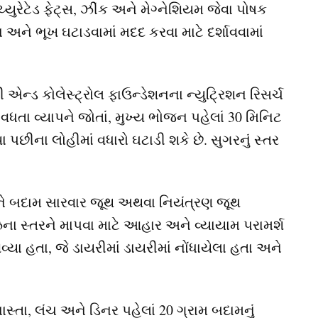
યુરેટેડ ફેટ્સ, ઝીંક અને મેગ્નેશિયમ જેવા પોષક
 અને ભૂખ ઘટાડવામાં મદદ કરવા માટે દર્શાવવામાં
એન્ડ કોલેસ્ટ્રોલ ફાઉન્ડેશનના ન્યુટ્રિશન રિસર્ચ
 વધતા વ્યાપને જોતાં, મુખ્ય ભોજન પહેલાં 30 મિનિટ
પછીના લોહીમાં વધારો ઘટાડી શકે છે. સુગરનું સ્તર
બદામ સારવાર જૂથ અથવા નિયંત્રણ જૂથ
ોઝના સ્તરને માપવા માટે આહાર અને વ્યાયામ પરામર્શ
ા હતા, જે ડાયરીમાં ડાયરીમાં નોંધાયેલા હતા અને
ાસ્તા, લંચ અને ડિનર પહેલાં 20 ગ્રામ બદામનું