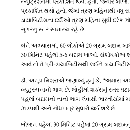
ન્યુટ્રિશનમાં પ્રકાશિત થયો હતો, જ્યારે બીજ
પ્રકાશિત થયો હતો, જેમાં ત્રણ મહિનાથી વધુ સમ
ડાયાબિટીસના દર્દીઓ ત્રણ મહિના સુધી દરેક ભો
સુગરનું સ્તર સામાન્ય રહે છે.
બંને અભ્યાસમાં, 60 લોકોએ 20 ગ્રામ બદામ ખા
30 મિનિટ પહેલાં 5-6 બદામ ખાઓ. સંશોધકોએ શોધ
આવે તો તે પ્રી-ડાયાબિટીસથી લઈને ડાયાબિટીસ
ડૉ. અનૂપ મિશ્રાએ જણાવ્યું હતું કે, “અમારા 
વ્યૂહરચનાનો ભાગ છે. લોહીમાં શર્કરાનું સ્તર ઘ
પહેલાં બદામનો નાનો ભાગ લેવાથી ભારતીયોમાં મા
ઝડપથી અને નોંધપાત્ર સુધારો થઈ શકે છે.
ભોજન પહેલાં 30 મિનિટ પહેલાં 20 ગ્રામ બદામનુ