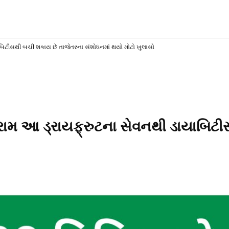
AT
T
SS
બિટીસથી બચી શકાય છે તાજેતરના સંશોધનમાં થયો મોટો ખુલાસો
રામ આ ડ્રાયફ્રુટના સેવનથી ડાયાબિટ