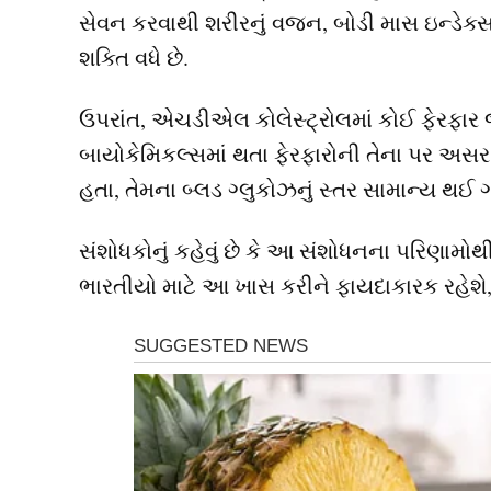
સેવન કરવાથી શરીરનું વજન, બોડી માસ ઇન્ડેક્
શક્તિ વધે છે.
ઉપરાંત, એચડીએલ કોલેસ્ટ્રોલમાં કોઈ ફેરફાર જ
બાયોકેમિકલ્સમાં થતા ફેરફારોની તેના પર અસર
હતા, તેમના બ્લડ ગ્લુકોઝનું સ્તર સામાન્ય થઈ ગય
સંશોધકોનું કહેવું છે કે આ સંશોધનના પરિણામો
ભારતીયો માટે આ ખાસ કરીને ફાયદાકારક રહેશે, 