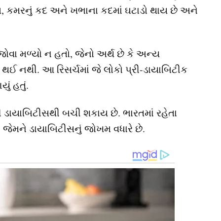
સ, કમરનું કદ અને ખભાના કદમાં ઘટાડો થાય છે અને
ોવા મળ્યો ન હતો, જેનો અર્થ છે કે અન્ય
 થઈ નથી. આ રિસર્ચમાં જે લોકો પ્રી-ડાયાબિટીક
ું હતું.
થી ડાયાબિટીસથી બચી શકાય છે. ભારતમાં રહેતા
જેમને ડાયાબિટીસનું જોખમ વધારે છે.