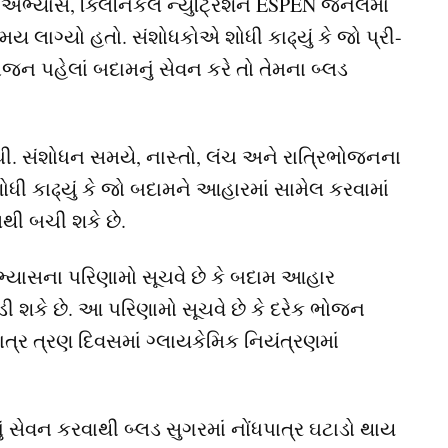
ો અભ્યાસ, ક્લિનિકલ ન્યુટ્રિશન ESPEN જર્નલમાં
ય લાગ્યો હતો. સંશોધકોએ શોધી કાઢ્યું કે જો પ્રી-
જન પહેલાં બદામનું સેવન કરે તો તેમના બ્લડ
ધી. સંશોધન સમયે, નાસ્તો, લંચ અને રાત્રિભોજનના
ી કાઢ્યું કે જો બદામને આહારમાં સામેલ કરવામાં
થી બચી શકે છે.
અભ્યાસના પરિણામો સૂચવે છે કે બદામ આહાર
ટાડી શકે છે. આ પરિણામો સૂચવે છે કે દરેક ભોજન
ત્ર ત્રણ દિવસમાં ગ્લાયકેમિક નિયંત્રણમાં
ં સેવન કરવાથી બ્લડ સુગરમાં નોંધપાત્ર ઘટાડો થાય