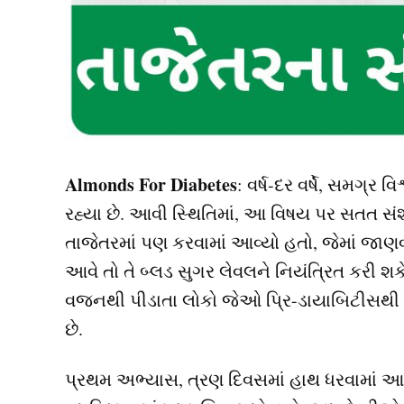
Almonds For Diabetes
: વર્ષ-દર વર્ષે, સમગ્ર
રહ્યા છે. આવી સ્થિતિમાં, આ વિષય પર સતત 
તાજેતરમાં પણ કરવામાં આવ્યો હતો, જેમાં જાણવા 
આવે તો તે બ્લડ સુગર લેવલને નિયંત્રિત કરી શક
વજનથી પીડાતા લોકો જેઓ પ્રિ-ડાયાબિટીસથી 
છે.
પ્રથમ અભ્યાસ, ત્રણ દિવસમાં હાથ ધરવામાં આ