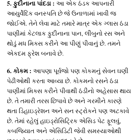
5. ફુદીનાના પાંદડા :
આ એક ઠંડક આપનારી
આયુર્વેદિક વનસ્પતિ છે જે ઉનાળામાં ખાવી જ
જોઈએ. તેને લેવા માટે તમારે માત્ર એક ગ્લાસ ઠંડા
પાણીમાં કેટલાક ફુદીનાના પાન, લીંબુનો રસ અને
થોડું મધ મિક્સ કરીને આ પીણું પીવાનું છે. તમને
એકદમ ફ્રેશ બનાવે છે.
6. કોકમ :
આપણા પૂર્વજો પણ કોકમનું સેવન ઘણી
પેઢીઓથી કરતા આવ્યા છે. કોકમનો રસને ઠંડા
પાણીમાં મિક્સ કરીને પીવાથી ઠંડીનો અહેસાસ થાય
છે. તે તમારી તરસ છિપાવે છે અને ગરમીને કારણે
થતા ડિહાઇડ્રેશન અને સન સ્ટ્રોકને પણ અટકાવે
છે. તેમાં રહેલું હાઇડ્રોસિટ્રિક એસિડ પેટ ફૂલવું,
કબજિયાત અને એસિડિટી જેવી સમસ્યાઓથી