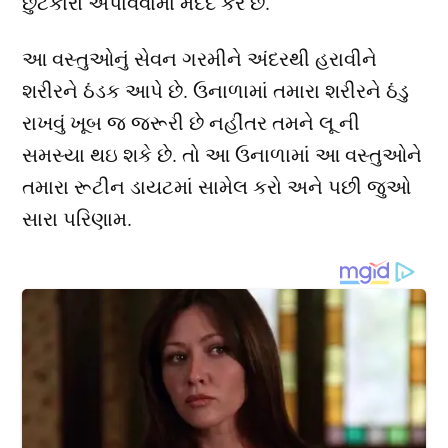
છુટકારો અપાવવામાં મદદ કરે છે.
આ વસ્તુઓનું સેવન ગરમીને અંદરથી હરાવીને
શરીરને ઠંડક આપે છે. ઉનાળામાં તમારા શરીરને ઠંડુ
રાખવું ખૂબ જ જરૂરી છે નહીંતર તમને લૂ ની
સમસ્યા થઇ શકે છે. તો આ ઉનાળામાં આ વસ્તુઓને
તમારા રૂટીન ડાયટમાં સામેલ કરો અને પછી જુઓ
સારા પરિણામ.