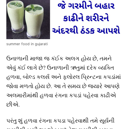
summer food in gujarati
ઉનાળાની માજા જ કંઈક અલગ હોય છે, તમને
એવું કંઈ લાગે છે? ઉનાળાની ઋતુમાં દરેક વ્યક્તિ
હળવા, બોલ્ડ કલર્સ અને ફ્લોરલ પ્રિન્ટના કપડાંમાં
જોવા મળતો હોય છે. આ તે સમય છે જ્યારે આપણે
અલમારીમાંથી હળવા રંગના કપડાં પહેરવા કાઢીએ
છીએ.
પરંતુ શું હળવા રંગના કપડા પહેરવાથી તમે સૂર્યની