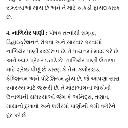
સમસ્યાઓ થાય છે અને તે માટે કાકડી ફાયદાકારક
છે.
4. નાળિયેર પાણી :
પોષક તત્વોથી સમૃદ્ધ,
ડિહાઇડ્રેશનને રોકવા અને સારવાર કરવામાં
નાળિયેર પાણી મદદરૂપ છે. તે પાચનમાં મદદ કરે છે
અને બ્લડ પ્રેશર ઘટાડે છે. નાળિયેર પાણી ઉનાળા
માટે શ્રેષ્ઠ પીણું છે કારણ કે તેમાં ક્લોરાઇડ,
કેલ્શિયમ અને પોટેશિયમ હોય છે, જે આપણા સારા
સ્વાસ્થ્ય માટે જરૂરી છે. તે મોટાભાગના લોકોની
ઉનાળાની સમસ્યાઓ જેમ કે અનિદ્રા, તણાવ,
માથાનો દુખાવો અને શરીરમાં પાણીની કમી વગેરેને
દૂર કરે છે.