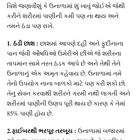
વિશે જણાવીશું કે ઉનાળામાં શું ખાવું જોઈએ જેથી
કરીને શરીરમાં પાણીની કમી પણ ના થાય અને
તમને ઠંડા પણ રાખે.
1. ઠંડી છાશ :
છાશમાં આપણે દહીં અને ફુદીનાના
પાન જેવી ઔષધિઓ ઉમેરીએ છીએ જે શરીરના
તાપમાન સામે તરત ઠંડક આપે છે અને તેથી તેને
ઉનાળાનું એક અમૃત કહેવાય છે. ઉનાળામાં તમે
તેનો ઉપયોગ નાના બાળકો માટે પણ કરી શકો છો.
તેનું સેવન કરવાથી શરીરને ગરમી નથી લાગતી અને
શરીરમાં પાણીની ઉણપ પૂરી થાય છે કારણ કે તેમાં
85% પાણી હોય છે.
2.ફાઈબરથી ભરપૂર તરબૂચ :
ઉનાળામાં બજારમાં