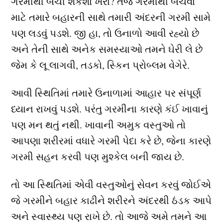
ગરમીથી બચી શકશો ખરા? તેજ ગરમીથી બચવા
માટે તમારે બહારની સાથે તમારી અંદરની ગરમી સામે
પણ લડવું પડશે. જી હા, તો ઉનાળો આવી રહ્યો છે
અને તેની સાથે અનેક સમસ્યાઓ તમને ઘેરી લે છે
જેમ કે લૂ લાગવી, તડકો, સ્કિન પ્રોબ્લમ વેગેરે.
આવી સ્થિતિમાં તમારે ઉનાળામાં આહાર પર સંપૂર્ણ
ધ્યાન રાખવું પડશે. પરંતુ ગરમીના કારણે કંઈ ખાવાનું
પણ મન થતું નથી. ખાવાની અમુક વસ્તુઓ તો
આપણા શરીરમાં વધારે ગરમી પેદા કરે છે, જેના કારણે
ગરમી સહન કરવી પણ મુશ્કેલ બની જાય છે.
તો આ સ્થિતિમાં એવી વસ્તુઓનું સેવન કરવું જોઈએ
જે ગરમીને બહાર કાઢીને શરીરને અંદરથી ઠંડક આપે
અને સ્વાસ્થ્ય પણ રાખે છે. તો આજે અમે તમને આ