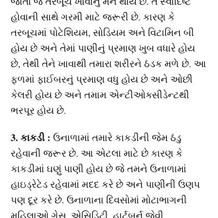
જોતા જ તરબૂચ ખાવાનું મન થાય છે. તે સ્વાદિષ્ટ
હોવાની સાથે ગરમી માટે જરૂરી છે. કારણ કે
તરબૂચમાં પોટેશિયમ, સોડિયમ અને વિટામિન બી
હોય છે અને તેમાં પાણીનું પ્રમાણ ખુબ વધારે હોય
છે, તેથી તેને ખાવાથી તમારા શરીરને ઠંડક મળે છે. આ
ફળમાં ફાઈબરનું પ્રમાણ વધુ હોય છે અને ઓછી
કેલરી હોય છે અને તમામ એન્ટીઓક્સીડેન્ટથી
ભરપૂર હોય છે.
3. કાકડી :
ઉનાળામાં તમારે કાકડીની જેમ ઠંડુ
રહેવાની જરૂર છે. આ એટલા માટે છે કારણ કે
કાકડીમાં ઘણું પાણી હોય છે જે તમને ઉનાળામાં
હાઇડ્રેટેડ રહેવામાં મદદ કરે છે અને પાણીની ઉણપ
પણ દૂર કરે છે. ઉનાળાના દિવસોમાં મોટાભાગની
મહિલાઓ ગેસ, એસિડિટી, હાર્ટબર્ન જેવી