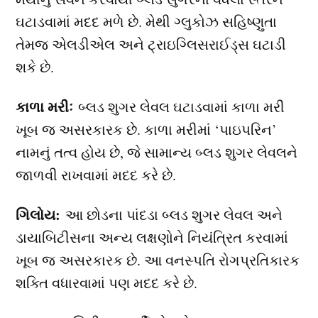
ઘટાડવામાં મદદ મળે છે. મેથી ગ્લુકોઝ સહિષ્ણુતા
તેમજ એલડીએલ અને ટ્રાઇગ્લિસરાઈડ્સ ઘટાડી
શકે છે.
કાળા મરીઃ
બ્લડ શુગર લેવલ ઘટાડવામાં કાળા મરી
ખૂબ જ અસરકારક છે. કાળા મરીમાં ‘પાઇપરિન’
નામનું તત્વ હોય છે, જે સામાન્ય બ્લડ શુગર લેવલને
જાળવી રાખવામાં મદદ કરે છે.
ગિલોય:
આ છોડના પાંદડા બ્લડ શુગર લેવલ અને
ડાયાબિટીસના અન્ય લક્ષણોને નિયંત્રિત કરવામાં
ખૂબ જ અસરકારક છે. આ વનસ્પતિ રોગપ્રતિકારક
શક્તિ વધારવામાં પણ મદદ કરે છે.