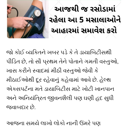
જો કોઈ વ્યક્તિને ખબર પડે કે તે ડાયાબિટીસથી
પીડિત છે, તો સૌ પ્રથમ તેને પોતાને ગમતી વસ્તુઓ,
ખાસ કરીને સ્વાદમાં મીઠી વસ્તુઓ જેવી કે
મીઠાઈઓથી દૂર રહેવાનું કહેવામાં આવે છે. હેલ્થ
એક્સપર્ટના મતે ડાયાબિટીસ માટે ખોટી ખાનપાન
અને અનિયંત્રિત જીવનશૈલી પણ ઘણી હદ સુધી
જવાબદાર છે.
આજના સમયે લાખો લોકો નાની ઉંમરે પણ