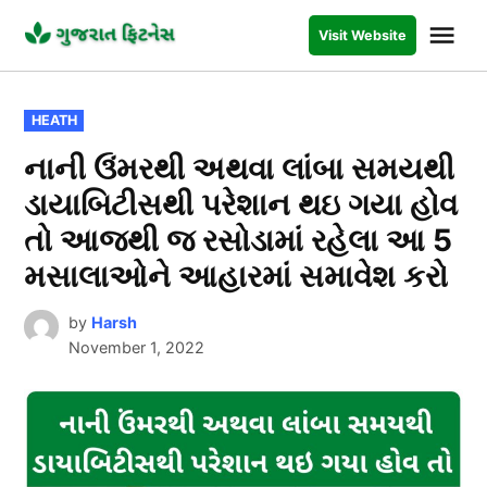
Skip
Me
Visit Website
to
GUJARAT
FITNESS
content
POSTED
HEATH
IN
નાની ઉંમરથી અથવા લાંબા સમયથી
ડાયાબિટીસથી પરેશાન થઇ ગયા હોવ
તો આજથી જ રસોડામાં રહેલા આ 5
મસાલાઓને આહારમાં સમાવેશ કરો
by
Harsh
November 1, 2022