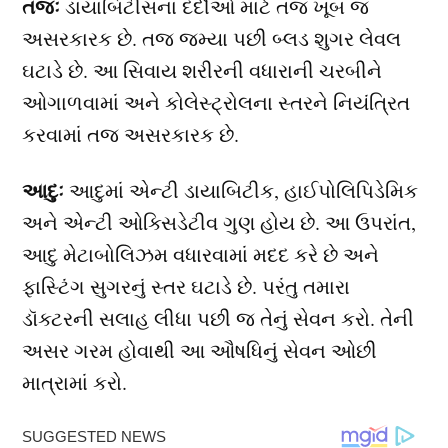
તજઃ
ડાયાબિટીસના દર્દીઓ માટે તજ ખૂબ જ
અસરકારક છે. તજ જમ્યા પછી બ્લડ શુગર લેવલ
ઘટાડે છે. આ સિવાય શરીરની વધારાની ચરબીને
ઓગાળવામાં અને કોલેસ્ટ્રોલના સ્તરને નિયંત્રિત
કરવામાં તજ અસરકારક છે.
આદુઃ
આદુમાં એન્ટી ડાયાબિટીક, હાઈપોલિપિડેમિક
અને એન્ટી ઓક્સિડેટીવ ગુણ હોય છે. આ ઉપરાંત,
આદુ મેટાબોલિઝમ વધારવામાં મદદ કરે છે અને
ફાસ્ટિંગ સુગરનું સ્તર ઘટાડે છે. પરંતુ તમારા
ડૉક્ટરની સલાહ લીધા પછી જ તેનું સેવન કરો. તેની
અસર ગરમ હોવાથી આ ઔષધિનું સેવન ઓછી
માત્રામાં કરો.