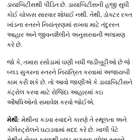
ડાયાબિટીસથી પીડિત છે. ડાયાબિટીસની હજી સુધી
કોઈ ચોક્કસ સારવાર શોધાઈ નથી. તેથી, ડોક્ટર રક્ત
ખાંડના સ્તરને નિયંત્રણમાં રાખવા માટે તંદુરસ્ત
આહાર અને જીવનશૈલીને અનુસરવાની ભલામણ
કરે છે.
જો કે, તમારા રસોડામાં ઘણી બધી જડીબુટ્ટીઓ છે જે
બ્લડ સુગરના સ્તરને નિયંત્રિત કરવામાં અજાયબી
કામ કરી શકે છે. તો આવો જાણીએ કે ડાયાબિટીસને
કંટ્રોલ કરવા માટે રોજિંદા આહારમાં કઇ
ઔષધિઓનો સમાવેશ કરવો જોઈએ.
મેથી
: મેથીના કડવા સ્વાદને કારણે તે સ્થૂળતા અને
કોલેસ્ટ્રોલને ઘટાડવામાં મદદ કરે છે. ખાલી પેટે
મેથીનું સેવન કરવાથી બ્લડ સુગરના વધેલા સ્તરને