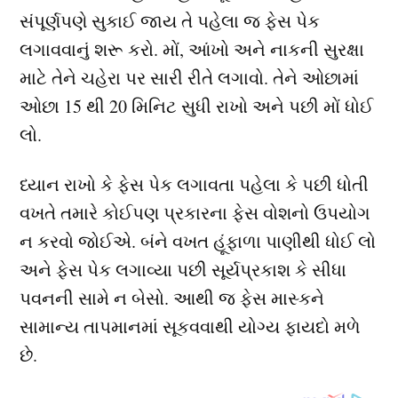
સંપૂર્ણપણે સુકાઈ જાય તે પહેલા જ ફેસ પેક
લગાવવાનું શરૂ કરો. મોં, આંખો અને નાકની સુરક્ષા
માટે તેને ચહેરા પર સારી રીતે લગાવો. તેને ઓછામાં
ઓછા 15 થી 20 મિનિટ સુધી રાખો અને પછી મોં ધોઈ
લો.
ધ્યાન રાખો કે ફેસ પેક લગાવતા પહેલા કે પછી ધોતી
વખતે તમારે કોઈપણ પ્રકારના ફેસ વોશનો ઉપયોગ
ન કરવો જોઈએ. બંને વખત હૂંફાળા પાણીથી ધોઈ લો
અને ફેસ પેક લગાવ્યા પછી સૂર્યપ્રકાશ કે સીધા
પવનની સામે ન બેસો. આથી જ ફેસ માસ્કને
સામાન્ય તાપમાનમાં સૂકવવાથી યોગ્ય ફાયદો મળે
છે.