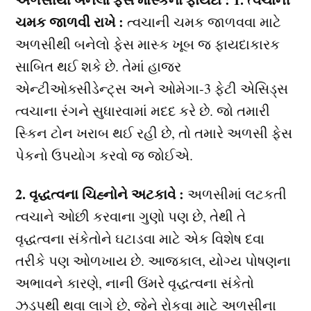
ચમક જાળવી રાખે :
ત્વચાની ચમક જાળવવા માટે
અળસીથી બનેલો ફેસ માસ્ક ખૂબ જ ફાયદાકારક
સાબિત થઈ શકે છે. તેમાં હાજર
એન્ટીઓક્સીડેન્ટ્સ અને ઓમેગા-3 ફેટી એસિડ્સ
ત્વચાના રંગને સુધારવામાં મદદ કરે છે. જો તમારી
સ્કિન ટોન ખરાબ થઈ રહી છે, તો તમારે અળસી ફેસ
પેકનો ઉપયોગ કરવો જ જોઈએ.
2. વૃદ્ધત્વના ચિહ્નોને અટકાવે :
અળસીમાં લટકતી
ત્વચાને ઓછી કરવાના ગુણો પણ છે, તેથી તે
વૃદ્ધત્વના સંકેતોને ઘટાડવા માટે એક વિશેષ દવા
તરીકે પણ ઓળખાય છે. આજકાલ, યોગ્ય પોષણના
અભાવને કારણે, નાની ઉંમરે વૃદ્ધત્વના સંકેતો
ઝડપથી થવા લાગે છે, જેને રોકવા માટે અળસીના