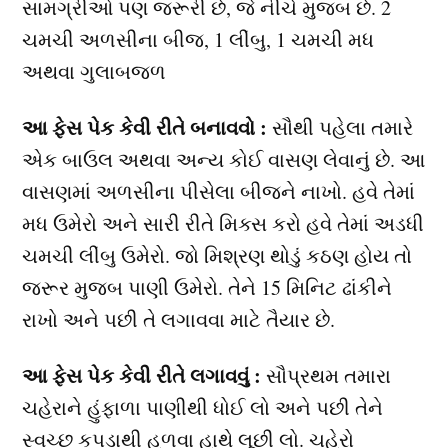
સામગ્રીઓ પણ જરૂરી છે, જે નીચે મુજબ છે. 2
ચમચી અળસીના બીજ, 1 લીંબુ, 1 ચમચી મધ
અથવા ગુલાબજળ
આ ફેસ પેક કેવી રીતે બનાવવો :
સૌથી પહેલા તમારે
એક બાઉલ અથવા અન્ય કોઈ વાસણ લેવાનું છે. આ
વાસણમાં અળસીના પીસેલા બીજને નાખો. હવે તેમાં
મધ ઉમેરો અને સારી રીતે મિક્સ કરો હવે તેમાં અડધી
ચમચી લીંબુ ઉમેરો. જો મિશ્રણ થોડું કઠણ હોય તો
જરૂર મુજબ પાણી ઉમેરો. તેને 15 મિનિટ ઢાંકીને
રાખો અને પછી તે લગાવવા માટે તૈયાર છે.
આ ફેસ પેક કેવી રીતે લગાવવું :
સૌપ્રથમ તમારા
ચહેરાને હુંફાળા પાણીથી ધોઈ લો અને પછી તેને
સ્વચ્છ કપડાથી હળવા હાથે લૂછી લો. ચહેરો