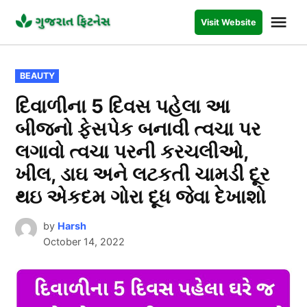
Skip
Me
Visit Website
to
GUJARAT
FITNESS
content
POSTED
BEAUTY
IN
દિવાળીના 5 દિવસ પહેલા આ
બીજનો ફેસપેક બનાવી ત્વચા પર
લગાવો ત્વચા પરની કરચલીઓ,
ખીલ, ડાઘ અને લટકતી ચામડી દૂર
થઇ એકદમ ગોરા દૂધ જેવા દેખાશો
by
Harsh
October 14, 2022