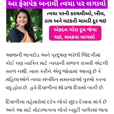
આજની ભાગદોડ અને પ્રદૂષણ ભરેલી જિંદગીમાં
કોઈ પણ વ્યક્તિ માટે ત્વચાની સંભાળ રાખવી એટલી
સરળ નથી. ખાસ કરીને એવું જોવામાં આવ્યું છે કે
મહિલાઓને ત્વચા સંબંધિત સમસ્યાઓ પુરુષો કરતા
વધુ હોય છે. હવે દિવાળીના થોડાજ દિવસો બાકી છે.
દિવાળીના તહેવારોમાં દરેક લોકો સુંદર દેખાવા માંગે છે
અને આ માટે મોટાભાગના લોકો બ્યુટી પાર્લરમાં જતા