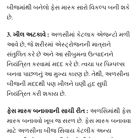
બીજમાંથી બનેલો ફેસ માસ્ક સારો વિકલ્પ બની શકે
છે.
3. ખીલ અટકાવે :
અળસીમાં કેટલાક એજન્ટો મળી
આવે છે, જે શરીરમાં એસ્ટ્રોજનની માત્રાને
સંતુલિત કરે છે અને આ સીબુમના ઉત્પાદનને
નિયંત્રિત કરવામાં મદદ કરે છે. ત્વચા પર પિમ્પલ્સ
બનવા પાછળનું આ મુખ્ય કારણ છે. તેથી, અળસીના
બીજની મદદથી પણ ખીલને ઘણી હદ સુધી
નિયંત્રિત કરી શકાય છે.
ફેસ માસ્ક બનાવવાની સાચી રીત :
અળસિમાંથી ફેસ
માસ્ક બનાવવો ખૂબ જ સરળ છે. ફેસ માસ્ક બનાવવા
માટે અળસીના બીજ સિવાય કેટલીક અન્ય