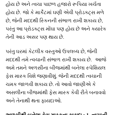
હોય છે અને ત્વચા પાછળ હજારો રૂપિયા ખર્ચતા
હોય છે. જો કે માર્કેટમાં ઘણી એવી પ્રોડક્ટ્સ મળે
છે, જેની મદદથી સ્કિનની સંભાળ રાખી શકાય છે,
પરંતુ આ પ્રોડક્ટ્સ મોંઘા પણ હોય છે અને ક્યારેક
તેની આડ અસર પણ થાય છે.
પરંતુ ઘરમાં કેટલીક વસ્તુઓ ઉપલબ્ધ છે, જેની
મદદથી તમે ત્વચાની સંભાળ રાખી શકાય છે. આજે
અમે તમને અળસીના બીજમાંથી બનેલા સ્પેશિયલ
ફેસ માસ્ક વિશે જણાવીશું. જેની મદદથી ત્વચાની
ચમક જાળવી શકાય છે. તો આવો જાણીએ કે
અસલીના બીજમાંથી ફેસ માસ્ક કેવી રીતે બનાવવો
અને તેનાથી થતા ફાયદાઓ.
અળસીથી બનેલા ફેસ માસ્કના ફાયદા : 1. ત્વચાની