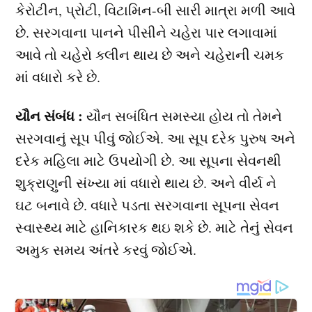
કેરોટીન, પ્રોટી, વિટામિન-બી સારી માત્રા મળી આવે
છે. સરગવાના પાનને પીસીને ચહેરા પાર લગાવામાં
આવે તો ચહેરો ક્લીન થાય છે અને ચહેરાની ચમક
માં વધારો કરે છે.
યૌન સંબંધ :
યૌન સબંધિત સમસ્યા હોય તો તેમને
સરગવાનું સૂપ પીવું જોઈએ. આ સૂપ દરેક પુરુષ અને
દરેક મહિલા માટે ઉપયોગી છે. આ સૂપના સેવનથી
શુક્રાણુની સંખ્યા માં વધારો થાય છે. અને વીર્ય ને
ઘટ બનાવે છે. વધારે પડતા સરગવાના સૂપના સેવન
સ્વાસ્થ્ય માટે હાનિકારક થઇ શકે છે. માટે તેનું સેવન
અમુક સમય અંતરે કરવું જોઈએ.