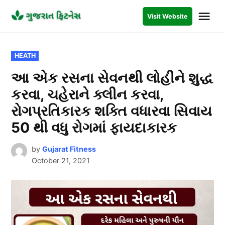
Skip
Me
Visit Website
to
GUJARAT
FITNESS
content
POSTED
HEATH
IN
આ એક રસના સેવનથી લોહીને શુદ્ધ
કરવા, ચહેરાને ક્લીન કરવા,
રોગપ્રતિકારક શક્તિ વધારવા સિવાય
50 થી વધુ રોગમાં ફાયદાકારક
by
Gujarat Fitness
October 21, 2021