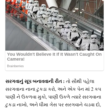
સરગવાનું સૂપ બનાવવાની રીત :
તો સૌથી પહેલા
સરગવાના નાના ટુકડા કરો, અને એક પેન માં 2 કપ
પાણી ને ઉકળવા મુકો, પાણી ઉકળે ત્યારે સરગવાના
ટુકડા નાખો, અને ધીમા ગેસ પર સરગવાને ચડવા દો,