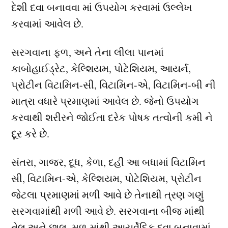
દેશી દવા બનાવવા માં ઉપયોગ કરવામાં ઉલ્લેખ
કરવામાં આવેલ છે.
સરગવાના ફળ, અને તેના લીલા પાનમાં
કાબોહાઈડ્રેટ, કેલ્શિયમ, પોટેશિયમ, આયર્ન,
પ્રોટીન વિટામિન-સી, વિટામિન-એ, વિટામિન-બી ની
માત્રા વધારે પ્રમાણમાં આવેલ છે. જેનો ઉપયોગ
કરવાથી શરીરને જોઈતા દરેક પોષક તત્વોની કમી ને
દૂર કરે છે.
સંતરા, ગાજર, દૂધ, કેળા, દહીં આ બધામાં વિટામિન
સી, વિટામિન-એ, કેલ્શિયમ, પોટેશિયમ, પ્રોટીન
જેટલા પ્રમાણમાં મળી આવે છે તેનાથી ત્રણ ગણું
સરગવામાંથી મળી આવે છે. સરગવાના બીજ માંથી
તેલ અને છાલ, મૂળ માંથી આયુર્વેદિક દવા બનાવામાં