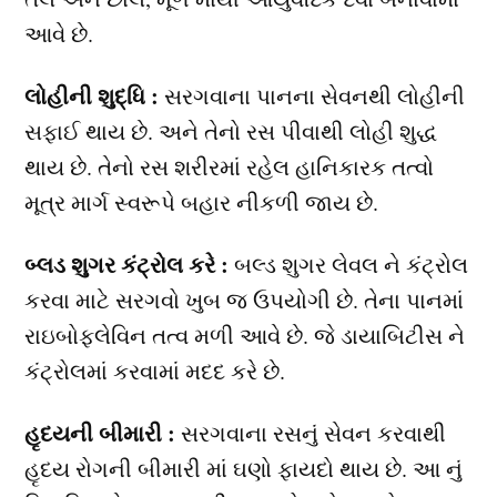
આવે છે.
લોહીની શુદ્ધિ :
સરગવાના પાનના સેવનથી લોહીની
સફાઈ થાય છે. અને તેનો રસ પીવાથી લોહી શુદ્ધ
થાય છે. તેનો રસ શરીરમાં રહેલ હાનિકારક તત્વો
મૂત્ર માર્ગ સ્વરૂપે બહાર નીકળી જાય છે.
બ્લડ શુગર કંટ્રોલ કરે :
બલ્ડ શુગર લેવલ ને કંટ્રોલ
કરવા માટે સરગવો ખુબ જ ઉપયોગી છે. તેના પાનમાં
રાઇબોફલેવિન તત્વ મળી આવે છે. જે ડાયાબિટીસ ને
કંટ્રોલમાં કરવામાં મદદ કરે છે.
હૃદયની બીમારી :
સરગવાના રસનું સેવન કરવાથી
હૃદય રોગની બીમારી માં ઘણો ફાયદો થાય છે. આ નું