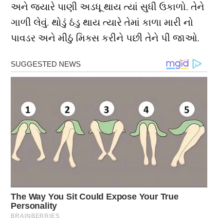
અને જયારે પાણી અડધૂ થાય ત્યાં સુધી ઉકાળો. તેને
ગાળી લેવું. થોડું ઠંડુ થાય ત્યારે તેમાં કાળા મારી નો
પાવડર અને મીઠું મિક્સ કરીને પછી તેને પી જાઓ.