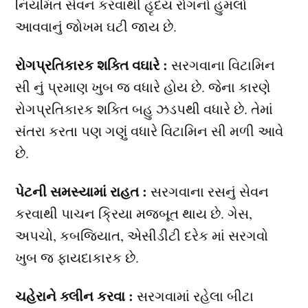
નિયમિત સેવન કરવાથી હૃદય રોગનો હુમલો
આવવાનું જોખમ ઘટી જાય છે.
રોગપ્રતિકારક શક્તિ વઘારે :
સરગવાના વિટામિન
સી નું પ્રમાણ ખુબ જ વધારે હોય છે. જેના કારણે
રોગપ્રતિકારક શક્તિ બહુ ઝડપથી વધારે છે. તેમાં
સંતરા કરતા પણ ગણું વધારે વિટામિન સી મળી આવે
છે.
પેટની સમસ્યામાં રાહત :
સરગવાના રસનું સેવન
કરવાથી પાચન ક્રિયા મજબૂત થાય છે. ગેસ,
અપચો, કબજિયાત, એસીડીટી દરેક માં સરગવો
ખુબ જ ફાયદાકારક છે.
ચહેરાને ક્લીન કરવા :
સરગવામાં રહેલા બીટા