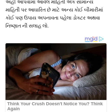
અહીં આપવામાં આવેલ માહિતી એક સામાન્ય
માહિતી પર આઘારિત છે માટે અન્ય કોઈ બીમારીમાં
કોઈ પણ ઉપાય અપનાવતા પહેલા ડોક્ટર અથવા
નિષ્ણાત ની સલાહ લો.