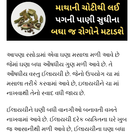
આપણા રસોડામાં એવા ઘણા મસાલા મળી આવે છે
જેમાં ઘણા બધા ઔષધીય ગુણ મળી આવે છે. તે
ઔષધીય વસ્તુ ઈલાયચી છે. જેનો ઉપયોગ ચા માં
મસાલા તરીકે કરવામાં આવે છે, ઇલાયચીને ચા માં
નાખવાથી તેનો સ્વાદ વધી જાય છે.
ઈલાયચીને ઘણી બધી વાનગીઓ બનાવતી વખતે
નાખવામાં આવે છે. ઈલાયચી દરેક વ્યક્તિના ઘરે ખુબ
જ આસાનીથી મળી આવે છે, ઈલાયચીના ઘણા બધા