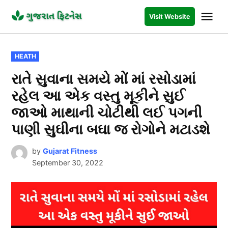
Skip
Me
Visit Website
to
GUJARAT
FITNESS
content
POSTED
HEATH
IN
રાતે સુવાના સમયે મોં માં રસોડામાં
રહેલ આ એક વસ્તુ મૂકીને સુઈ
જાઓ માથાની ચોટીથી લઈ પગની
પાણી સુઘીના બઘા જ રોગોને મટાડશે
by
Gujarat Fitness
September 30, 2022