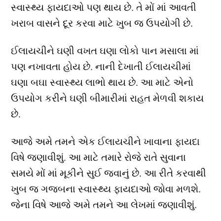
સ્વાસ્થ્ય ફાયદાઓ પણ થાય છે. તે મોં માં આવતી
ખરાબ વાસને દૂર કરવા માટે ખુબ જ ઉપયોગી છે.
ઈલાયચીને ઘણી વખત ઘણા લોકો પાન મસાલા માં
પણ નખાવતા હોય છે. નાની દેખાતી ઈલાયચીમાં
ઘણા બઘા સ્વાસ્થ્ય લાભો થાય છે. આ માટે એનો
ઉપયોગ કરીને ઘણી બીમારીમાં રાહત મેળવી શકાય
છે.
આજે અમે તમને એક ઈલાયચીને ખાવાના ફાયદા
વિષે જણાવીશું. આ માટે તમારે રોજે રાતે સુવાના
સમયે મોં માં મૂકીને સુઈ જવાનું છે. આ રીતે કરવાથી
ખુબ જ ગજબના સ્વાસ્થ્ય ફાયદાઓ જોવા મળશે.
જેના વિષે આજે અમે તમને આ લેખમાં જણાવીશું.