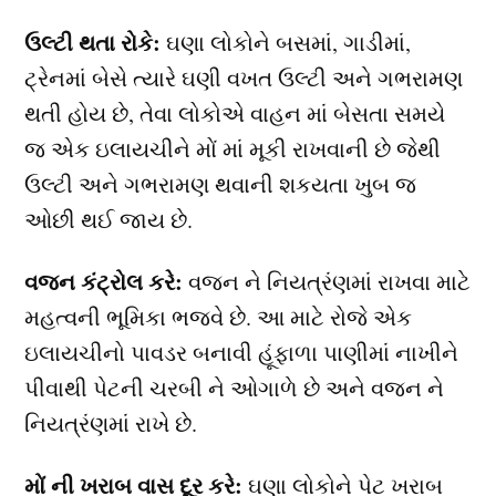
ઉલ્ટી થતા રોકે:
ઘણા લોકોને બસમાં, ગાડીમાં,
ટ્રેનમાં બેસે ત્યારે ઘણી વખત ઉલ્ટી અને ગભરામણ
થતી હોય છે, તેવા લોકોએ વાહન માં બેસતા સમયે
જ એક ઇલાયચીને મોં માં મૂકી રાખવાની છે જેથી
ઉલ્ટી અને ગભરામણ થવાની શકયતા ખુબ જ
ઓછી થઈ જાય છે.
વજન કંટ્રોલ કરે:
વજન ને નિયત્રંણમાં રાખવા માટે
મહત્વની ભૂમિકા ભજવે છે. આ માટે રોજે એક
ઇલાયચીનો પાવડર બનાવી હૂંફાળા પાણીમાં નાખીને
પીવાથી પેટની ચરબી ને ઓગાળે છે અને વજન ને
નિયત્રંણમાં રાખે છે.
મોં ની ખરાબ વાસ દૂર કરે:
ઘણા લોકોને પેટ ખરાબ