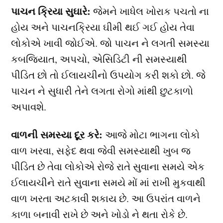
પાચન ક્રિયા સુઘારે:
જેમને ખાધેલ ખોરાક પચતો ના
હોય અને પાચનક્રિયા ઘીમી થઈ ગઈ હોય તેવા
લોકોએ ખાવી જોઈએ. જો પાચન ને લગતી સમસ્યા
કબજિયાત, અપચો, એસિડિટી ની સમસ્યાથી
પીડિત છો તો ઈલાયચીનો ઉપયોગ કરી શકો છો. જે
પાચન ને સુધારી તેને લગતા રોગો માંથી છુટકાળો
અપાવશે.
વાળની સમસ્યા દૂર કરે:
આજે મોટા ભાગના લોકો
વાળ ખરવા, સફેદ થવા જેવી સમસ્યાથી ખુબ જ
પીડિત છે તેવા લોકોએ રોજે રાતે સુવાના સમયે એક
ઈલાયચીને રાતે સુવાના સમયે મોં માં રાખી મુકવાથી
વાળ ખરતા અટકાવી શકાય છે. આ ઉપરાંત વાળને
કાળા બનાવી રાખે છે અને ખોડો ને થતા રોકે છે.