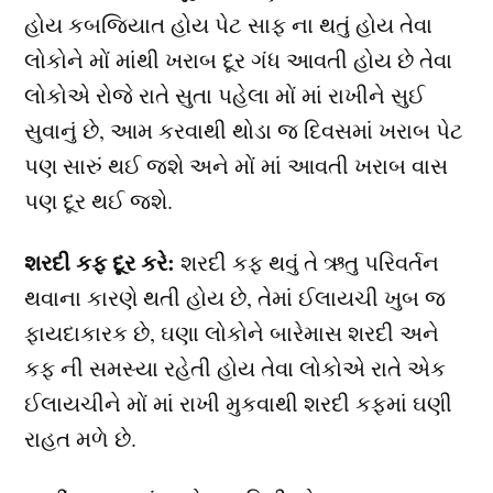
હોય કબજિયાત હોય પેટ સાફ ના થતું હોય તેવા
લોકોને મોં માંથી ખરાબ દૂર ગંધ આવતી હોય છે તેવા
લોકોએ રોજે રાતે સુતા પહેલા મોં માં રાખીને સુઈ
સુવાનું છે, આમ કરવાથી થોડા જ દિવસમાં ખરાબ પેટ
પણ સારું થઈ જશે અને મોં માં આવતી ખરાબ વાસ
પણ દૂર થઈ જશે.
શરદી કફ દૂર કરે:
શરદી કફ થવું તે ઋતુ પરિવર્તન
થવાના કારણે થતી હોય છે, તેમાં ઈલાયચી ખુબ જ
ફાયદાકારક છે, ઘણા લોકોને બારેમાસ શરદી અને
કફ ની સમસ્યા રહેતી હોય તેવા લોકોએ રાતે એક
ઈલાયચીને મોં માં રાખી મુકવાથી શરદી કફમાં ઘણી
રાહત મળે છે.