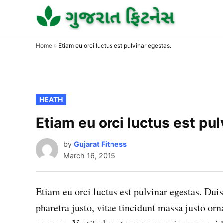
Skip
to
GUJAR
GUJARA
FITNESS
FITNE
content
Home
»
Etiam eu orci luctus est pulvinar egestas.
POSTED
HEATH
IN
Etiam eu orci luctus est pul
by
Gujarat Fitness
March 16, 2015
Etiam eu orci luctus est pulvinar egestas. Du
pharetra justo, vitae tincidunt massa justo or