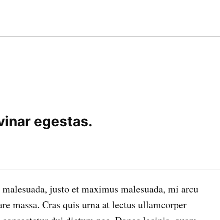
AT
T
SS
vinar egestas.
is malesuada, justo et maximus malesuada, mi arcu
nare massa. Cras quis urna at lectus ullamcorper