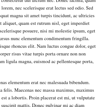
consectetur dui dictum nec. Donec lacinia, quam
s lorem, nec scelerisque erat lectus sed odio. Sed
uat magna sit amet turpis tincidunt, ac ultricies
t aliquet, quam est rutrum nisl, eget imperdiet
scelerisque posuere, nisi mi molestie ipsum, eget
 cursus nunc elementum condimentum fringilla.
erisque rhoncus elit. Nam luctus congue dolor, eget
rper risus vitae turpis porta ornare non non
Nam ligula magna, euismod ac pellentesque porta,
ecenas elementum erat nec malesuada bibendum.
ia a felis. Maecenas nec massa maximus, maximus
st a lobortis. Proin placerat est mi, ut vulputate
am suscipit mattis. Donec pulvinar mi ac diam