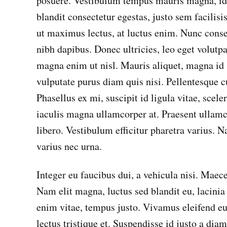
posuere. Vestibulum tempus mauris magna, id 
blandit consectetur egestas, justo sem facilisi
ut maximus lectus, at luctus enim. Nunc conseq
nibh dapibus. Donec ultricies, leo eget volutpa
magna enim ut nisl. Mauris aliquet, magna id 
vulputate purus diam quis nisi. Pellentesque
Phasellus ex mi, suscipit id ligula vitae, scel
iaculis magna ullamcorper at. Praesent ullamco
libero. Vestibulum efficitur pharetra varius. 
varius nec urna.
Integer eu faucibus dui, a vehicula nisi. Ma
Nam elit magna, luctus sed blandit eu, lacin
enim vitae, tempus justo. Vivamus eleifend eu e
lectus tristique et. Suspendisse id justo a di