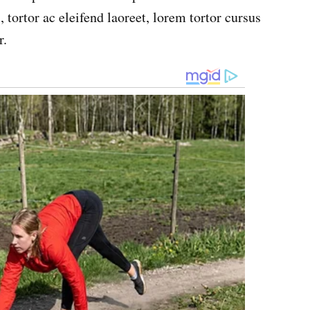
, tortor ac eleifend laoreet, lorem tortor cursus
r.