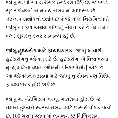
જાંબુ માં લો ગ્લાયકેમિક ઇન્ડેક્સ (25) છે, જે બ્લડ
સુગર લેવલને સામાન્ય રાખવામાં મદદરૂપ છે.
કેટલાક સંશોધનો દર્શાવે છે કે જે લોકો નિયમિતપણે
જાંબુ ના ફળ અથવા બીજનું સેવન કરે છે તેમનામાં
બ્લડ સુગરનું સ્તર સામાન્ય રહે છે.
જાંબુ હૃદયરોગ માટે ફાયદાકારક:
જાંબુ ખાવાથી
હૃદયરોગનું જોખમ ઘટે છે. હૃદયરોગ એ વિશ્વભરમાં
મૃત્યુ માટેના વધતા જોખમી પરિબળોમાંનું એક છે,
આ જોખમને ઘટાડવા માટે જાંબુ નું સેવન પણ વિશેષ
ફાયદાકારક હોઈ શકે છે.
જાંબુ માં પોટેશિયમ ભરપૂર માત્રામાં હોય છે જે
તમારા હૃદયને સ્વસ્થ રાખવા માટે જરૂરી પોષક તત્વો
છે. 100 ગ્રામ જાંબુ માં લગભગ 55 મિલિગ્રામ