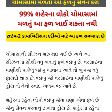
ચોમાસાની સીઝન શરુ થઇ ગઈ છે અને આ
સીઝનમાં સૌથી વધુ ખવાતું ફળ જાંબુ છે. વરસાદના
પાણીથી પાકેલું જાંબુ ખાવામાં આવે તો ખુબજ વધુ
ફાયદો થાય છે. જાંબુ જો વરસાદના પાણીથી પાકેલું
હોય તો તેનો સ્વાદ અલગ જ આવે છે.
શહેરમાં રહેતા લોકો જાંબુ જેવા ઘણા એવા ફળ છે
જેનું સેવન કરવાનું ટાળતા હોય છે. શહેરમાં રહેતા