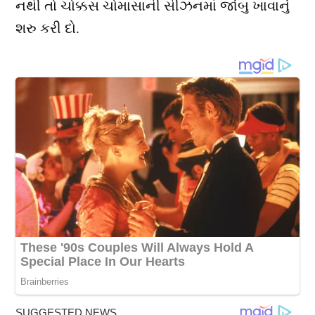
નથી તો ચોક્કસ ચોમાસાની સીઝનમાં જાંબુ ખાવાનું
શરુ કરી દો.