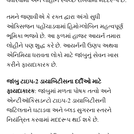
તમને જણાવીએ કે રક્ત દ્વારા અંગો સુધી
ઓક્સિજન પહોંચાડવામાં હિમોગ્લોબિન મહત્વપૂર્ણ
ભૂમિકા ભજવે છે. આ ફળમાં હાજર આયર્ન તમારા
લોહીને પણ શુદ્ધ કરે છે. આયર્નની ઉણપ અથવા
એનિમિયા ધરાવતા લોકો માટે જાંબુનું સેવન ખાસ
કરીને ફાયદાકારક છે.
જાંબુ ટાઇપ-2 ડાયાબિટીસના દર્દીઓ માટે
ફાયદાકારક
: જાંબુમાં મળતા પોષક તત્વો અને
એન્ટીઑકિસડન્ટો ટાઇપ-2 ડાયાબિટીસની
જટિલતાને ઘટાડવા અને બ્લડ સુગરના સ્તરને
નિયંત્રિત કરવામાં મદદરૂપ થઈ શકે છે.