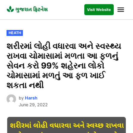
Skip
Me
Visit Website
to
GUJARAT
FITNESS
content
POSTED
HEATH
IN
શરીરમાં લોહી વધારવા અને સ્વસ્થ્ય
રાખવા ચોમાસામાં મળતા આ ફળનું
સેવન કરો 99% શહેરના લોકો
ચોમાસામાં મળતું આ ફળ ખાઈ
શકતા નથી
by
Harsh
June 29, 2022