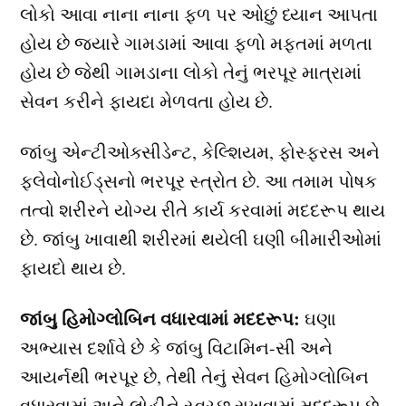
લોકો આવા નાના નાના ફળ પર ઓછું ધ્યાન આપતા
હોય છે જયારે ગામડામાં આવા ફળો મફતમાં મળતા
હોય છે જેથી ગામડાના લોકો તેનું ભરપૂર માત્રામાં
સેવન કરીને ફાયદા મેળવતા હોય છે.
જાંબુ એન્ટીઓક્સીડેન્ટ, કેલ્શિયમ, ફોસ્ફરસ અને
ફ્લેવોનોઈડ્સનો ભરપૂર સ્ત્રોત છે. આ તમામ પોષક
તત્વો શરીરને યોગ્ય રીતે કાર્ય કરવામાં મદદરૂપ થાય
છે. જાંબુ ખાવાથી શરીરમાં થયેલી ઘણી બીમારીઓમાં
ફાયદો થાય છે.
જાંબુ હિમોગ્લોબિન વધારવામાં મદદરૂપ:
ઘણા
અભ્યાસ દર્શાવે છે કે જાંબુ વિટામિન-સી અને
આયર્નથી ભરપૂર છે, તેથી તેનું સેવન હિમોગ્લોબિન
વધારવામાં અને લોહીને સ્વચ્છ રાખવામાં મદદરૂપ છે.