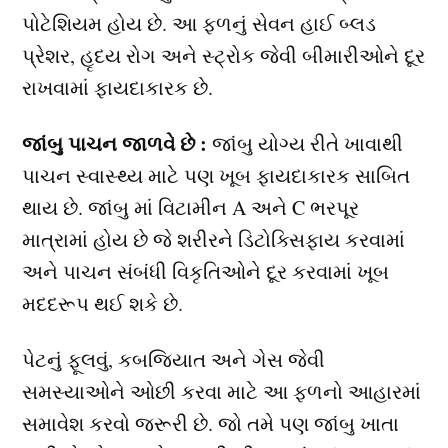
પોટેશિયમ હોય છે. આ ફળનું સેવન હાઈ બ્લડ
પ્રેશર, હૃદય રોગ અને સ્ટ્રોક જેવી બીમારીઓને દૂર
રાખવામાં ફાયદાકારક છે.
જાંબુ પાચન જાળવે છે :
જાંબુ યોગ્ય રીતે ખાવાથી
પાચન સ્વાસ્થ્ય માટે પણ ખૂબ ફાયદાકારક સાબિત
થાય છે. જાંબુ માં વિટામીન A અને C ભરપૂર
માત્રામાં હોય છે જે શરીરને ડિટોક્સિફાય કરવામાં
અને પાચન સંબંધી વિકૃતિઓને દૂર કરવામાં ખૂબ
મદદરૂપ થઈ શકે છે.
પેટનું ફૂલવું, કબજિયાત અને ગેસ જેવી
સમસ્યાઓને ઓછી કરવા માટે આ ફળનો આહારમાં
સમાવેશ કરવો જરૂરી છે. જો તમે પણ જાંબુ ખાતા