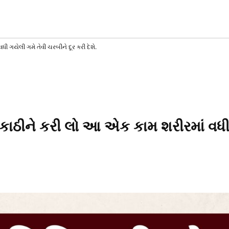
AT
T
SS
 ગયેલી ગમે તેવી ચરબીને દૂર કરી દેશે.
કાઠીને કરી લો આ એક કામ શરીરમાં વધી 