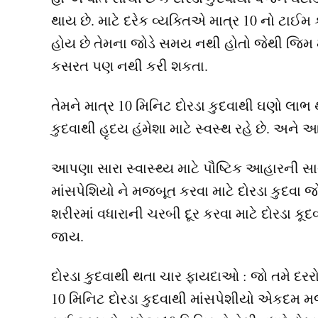
થાય છે. માટે દરેક વ્યક્તિએ માત્ર 10 નો ટા
હોય છે તેમના જોડે સમય નથી હોતો જેથી જિમ 
કસરત પણ નથી કરી શકતા.
તેમને માત્ર 10 મિનિટ દોરડા કુદવાથી ઘણો લાભ થ
કુદવાથી હૃદય હંમેશા માટે સ્વસ્થ રહે છે. અને 
આપણા સારા સ્વાસ્થ્ય માટે પૌષ્ટિક આહારની 
માંસપેશિયો ને મજબૂત કરવા માટે દોરડા કુદવા
શરીરમાં વધારાની ચરબી દૂર કરવા માટે દોરડા
જાય.
દોરડા કુદવાથી થતા ચાર ફાયદાઓ : જો તમે દરરોજ
10 મિનિટ દોરડા કુદવાથી માંસપેશીયો એકદમ મ