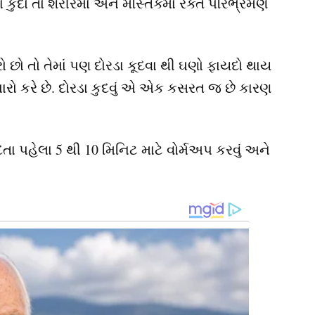
 કુદો તો શરીરમાં અને મસ્તિક્માં રક્ત પરિભ્રમણ
 છો તો તેમાં પણ દોરડા કૂદવા થી ઘણો ફાયદો થાય
ો કરે છે. દોરડા કુદવું એ એક કસરત જ છે કારણ
ુદતા પહેલા 5 થી 10 મિનિટ માટે વોર્મઅપ કરવું અને