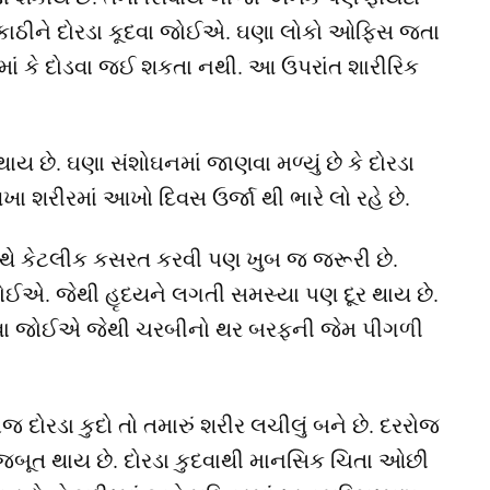
ઈમ કાઠીને દોરડા કૂદવા જોઈએ. ઘણા લોકો ઓફિસ જતા
માં કે દોડવા જઈ શકતા નથી. આ ઉપરાંત શારીરિક
ાય છે. ઘણા સંશોઘનમાં જાણવા મળ્યું છે કે દોરડા
આખા શરીરમાં આખો દિવસ ઉર્જા થી ભારે લો રહે છે.
સાથે કેટલીક કસરત કરવી પણ ખુબ જ જરૂરી છે.
 જોઈએ. જેથી હૃદયને લગતી સમસ્યા પણ દૂર થાય છે.
 કૂદવા જોઈએ જેથી ચરબીનો થર બરફની જેમ પીગળી
 દોરડા કુદો તો તમારું શરીર લચીલું બને છે. દરરોજ
જબૂત થાય છે. દોરડા કુદવાથી માનસિક ચિતા ઓછી