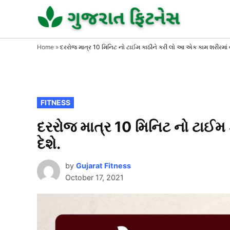
Skip
to
GUJAR
GUJARA
FITNESS
FITNE
content
Home
»
દરરોજ માત્ર 10 મિનિટ નો ટાઈમ કાઠીને કરી લો આ એક કામ શરીરમાં વધી
POSTED
FITNESS
IN
દરરોજ માત્ર 10 મિનિટ નો ટાઈમ 
દેશે.
by
Gujarat Fitness
October 17, 2021