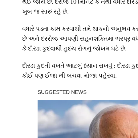
થઈ જાય છે. દરોજ 10 મિનિટ કે તેથી વધારે દોરડા
ખુબ જ સારું રહે છે.
વધારે પડતા કામ કરવાથી તમે થાકનો અનુભવ કરો
છે અને દરરોજ આપણી સહનશક્તિમાં ભરપૂર વધાર
કે દોરડા કુદવાથી હૃદય રોગનું જોખમ ઘટે છે.
દોરડા કુદતી વખતે આટલું ધ્યાન રાખવું : દોરડા ક
કોઈ પણ ઈજા થી બચવા મોજા પહેરવા.