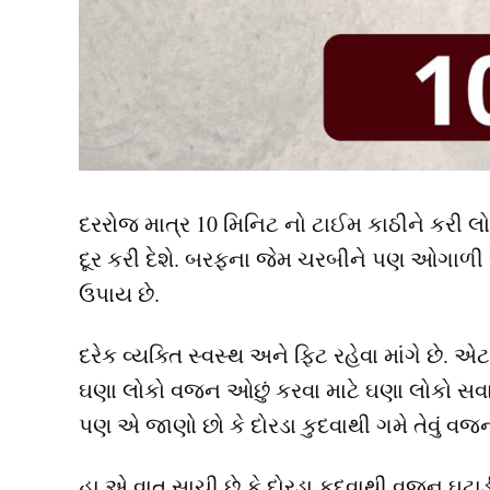
દરરોજ માત્ર 10 મિનિટ નો ટાઈમ કાઠીને કરી લ
દૂર કરી દેશે. બરફના જેમ ચરબીને પણ ઓગાળી
ઉપાય છે.
દરેક વ્યક્તિ સ્વસ્થ અને ફિટ રહેવા માંગે છે. એ
ઘણા લોકો વજન ઓછું કરવા માટે ઘણા લોકો સવાર 
પણ એ જાણો છો કે દોરડા કુદવાથી ગમે તેવું વજ
હા એ વાત સાચી છે કે દોરડા કુદવાથી વજન ઘટ