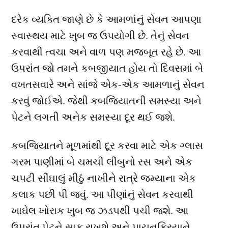
દરેક વ્યક્તિ જાણે છે કે આમળાંનું સેવન આપણા
સ્વાસ્થય માટે ખુબ જ ઉપયોગી છે. તેનું સેવન
કરવાથી ત્વચા અને વાળ પણ મજબૂત રહે છે. આ
ઉપરાંત જો તમને કબજીયાત હોય તો દિવસમાં બે
વખતસવારે અને સાંજે એક-એક આમળાનું સેવન
કરવું જોઈએ. જેથી કબજિયાતની સમસ્યા અને
પેટને લગતી અનેક સમસ્યા દૂર થઈ જશે.
કબજિયાતને મૂળમાંથી દૂર કરવા માટે એક ગ્લાસ
ગરમ પાણીમાં બે ચમચી લીંબુનો રસ અને એક
ચપટી સીંઘાલું મીઠું નાખીને રાત્રે જમ્યાના એક
કલાક પછી પી જવું. આ પીણાંનું સેવન કરવાથી
ખાઘેલ ખોરાક ખુબ જ ઝડપથી પચી જશે. આ
ઉપરાંત પેટને સાફ રાખશે અને પાચનક્રિયાને