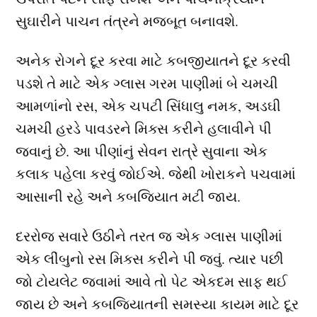
સુઘારીને પાચન તંત્રને મજબૂત બનાવશે.
અનેક રોગને દૂર કરવા માટે કબજીયાતને દૂર કરવી
પડશે તે માટે એક ગ્લાસ ગરમ પાણીમાં બે ચમચી
આમળાંનો રસ, એક ચપટી સિંધાલુ નમક, અડઘી
ચમચી હરડે પાવડરને મિક્સ કરીને હલાવીને પી
જવાનું છે. આ પીણાંનું સેવન રાત્રે સુવાના એક
કલાક પહેલા કરવું જોઈએ. જેથી ખોરાકને પચવામાં
આસાની રહે અને કબજિયાત મટી જાય.
દરરોજ સવારે ઉઠીને તરત જ એક ગ્લાસ પાણીમાં
એક લીંબુનો રસ મિક્સ કરીને પી જવું. ત્યાર પછી
જો ટોયલેટ જવામાં આવે તો પેટ એકદમ સાફ થઈ
જાય છે અને કબજિયાતની સમસ્યા કાયમ માટે દૂર