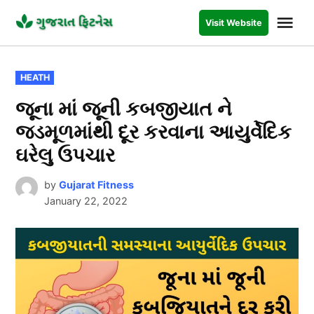
Skip
Me
Visit Website
to
GUJARAT
FITNESS
content
POSTED
HEATH
IN
જૂના માં જૂની કબજીયાત ને
જડમૂળમાંથી દૂર કરવાના આયુર્વેદિક
ઘરેલુ ઉપચાર
by
Gujarat Fitness
January 22, 2022