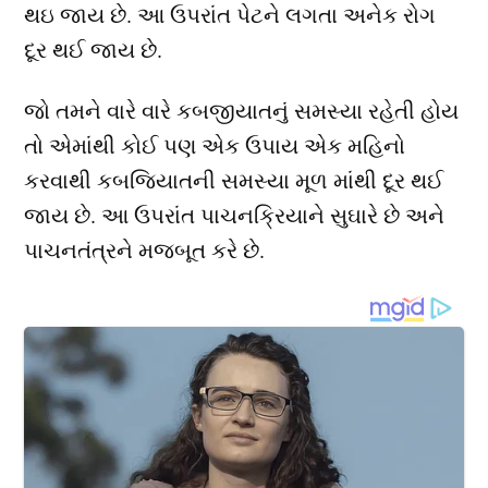
થઇ જાય છે. આ ઉપરાંત પેટને લગતા અનેક રોગ
દૂર થઈ જાય છે.
જો તમને વારે વારે કબજીયાતનું સમસ્યા રહેતી હોય
તો એમાંથી કોઈ પણ એક ઉપાય એક મહિનો
કરવાથી કબજિયાતની સમસ્યા મૂળ માંથી દૂર થઈ
જાય છે. આ ઉપરાંત પાચનક્રિયાને સુઘારે છે અને
પાચનતંત્રને મજબૂત કરે છે.