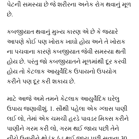
પેટની સમસ્યા છે જે શરીરના અનેક રોગ થવાનું મૂળ
છે.
કબજીયાત થવાનું મુખ્ય કારણ એ છે કે જયારે
આપણે કોઈ પણ ખોરાક ખાઘો હોય અને તે ખોરાક
ના પચવાના કારણે કબજીયાત જેવી સમસ્યા થતી
હોય છે. પરંતુ જો કબજીયાતને મૂળમાંથી દૂર કરવી
હોય તો કેટલાક આયુર્વેદિક ઉપાયનો ઉપયોગ
કરીને પણ દૂર કરી શકાય છે.
માટે આજે અમે તમને કેટલાક આયુર્વેદિક ઘરેલુ
ઉપાય જણાવીશું. 1. સૌથી પહેલા એક ગ્લાસ પાણી
લઈ લો, તેમાં એક ચમચી હરડે પાવડર મિક્સ કરીને
પાણીને ગરમ કરી લો, ગરમ થઈ જાય પછી તેને
નીચે ઉતારીને થોડુંક ઠંડુ થઈ જાય પછી સુવાના 30