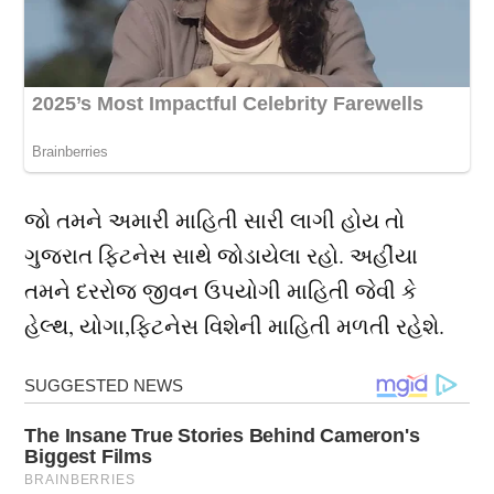
જો તમને અમારી માહિતી સારી લાગી હોય તો
ગુજરાત ફિટનેસ સાથે જોડાયેલા રહો. અહીંયા
તમને દરરોજ જીવન ઉપયોગી માહિતી જેવી કે
હેલ્થ, યોગા,ફિટનેસ વિશેની માહિતી મળતી રહેશે.