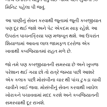
મિનિટ પહેલા પી જવું.
આ પાણીનું સેવન કરવાથી જૂનામાં જૂની કબજીયાત
પણ દૂર થઈ જશે અને પેટ એકદમ સાફ રહેશે. આ
ઉપરાંત પાચનક્રિયા પણ મજબૂત થશે. આ ઉપરાંત
શિયાળામાં આવતા લાલ જામફળ દરરોજ એક
ખાવાથી કબજિયાતમાં રાહત મળે છે.
જો તમે પણ કબજીયાતની સમસ્યા છે અને ખુબજ
પરેશાન થઈ ગયા છો તો રાત્રે જમ્યા પછી આશરે
એક કલાક પછી મોસંબીના ચાર થી પાંચ ટુકડા ચાવી
ચાવીને ખાઈ જવા. મોસંબીનું સેવન કરવાથી ખાઘેલ
ખોરાકને પચાવવામાં મદદ કરશે અને કબજિયાતની
સમસ્યાથી દૂર રાખશે.