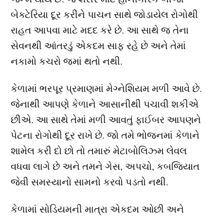
બેક્ટેરિયા દૂર કરીને પાચન સાથે જોડાયેલ રોગોથી
રાહત આપવા માટે મદદ કરે છે. આ સાથે જ તેના
સેવનથી આંતરડું એકદમ સાફ રહે છે અને તેમાં
નકામો કચરો જમાં થતો નથી.
કેળામાં ભરપૂર પ્રમાણમાં મેગ્નેશિયમ મળી આવે છે.
જેનાથી આપણે કેળાને આસાનીથી પચાવી શકીએ
છીએ. આ સાથે તેમાં મળી આવતું ફાઈબર આપણને
પેટના રોગોથી દૂર રાખે છે. જો તમે ભોજનમાં કેળાને
શામેલ કરી દો છો તો તમારું મેટાબોલિઝ્મ લેવલ
વધવા લાગે છે અને તમને ગેસ, અપચો, કબજિયાત
જેવી સમસ્યાનો સામનો કરવો પડતો નથી.
કેળામાં સોડિયમની માત્રા એકદમ ઓછી અને