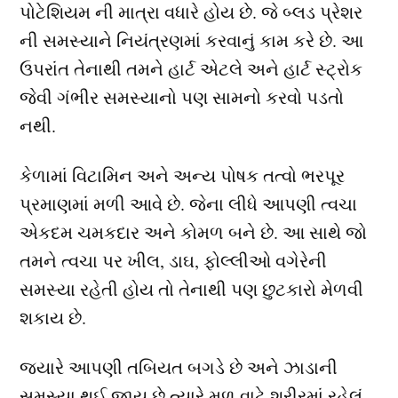
પોટેશિયમ ની માત્રા વધારે હોય છે. જે બ્લડ પ્રેશર
ની સમસ્યાને નિયંત્રણમાં કરવાનું કામ કરે છે. આ
ઉપરાંત તેનાથી તમને હાર્ટ એટલે અને હાર્ટ સ્ટ્રોક
જેવી ગંભીર સમસ્યાનો પણ સામનો કરવો પડતો
નથી.
કેળામાં વિટામિન અને અન્ય પોષક તત્વો ભરપૂર
પ્રમાણમાં મળી આવે છે. જેના લીધે આપણી ત્વચા
એકદમ ચમકદાર અને કોમળ બને છે. આ સાથે જો
તમને ત્વચા પર ખીલ, ડાઘ, ફોલ્લીઓ વગેરેની
સમસ્યા રહેતી હોય તો તેનાથી પણ છુટકારો મેળવી
શકાય છે.
જ્યારે આપણી તબિયત બગડે છે અને ઝાડાની
સમસ્યા થઈ જાય છે ત્યારે મળ વાટે શરીરમાં રહેલું