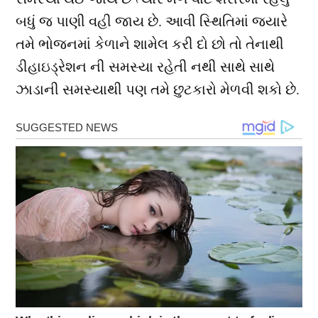
બધું જ પાણી વહી જાય છે. આવી સ્થિતિમાં જ્યારે
તમે ભોજનમાં કેળાને શામેલ કરી દો છો તો તેનાથી
ડીહાઇડ્રેશન ની સમસ્યા રહેતી નથી સાથે સાથે
ઝાડાની સમસ્યાથી પણ તમે છુટકારો મેળવી શકો છે.