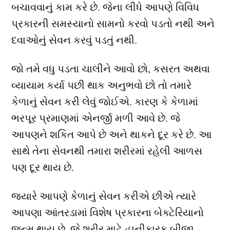
બચાવવાનું કામ કરે છે. જેના લીધે આપણે વિવિધ
પ્રકારની સમસ્યાનો સામનો કરવો પડતો નથી અને
દવાઓનું સેવન કરવું પડતું નથી.
જો તમે વધુ પડતા ચાલીને આવો છો, કસરત અથવા
વ્યાયામ કર્યા પછી થાક અનુભવો છો તો તમારે
કેળાનું સેવન કરી લેવું જોઈએ. કારણ કે કેળામાં
ભરપૂર પ્રમાણમાં એનર્જી મળી આવે છે. જે
આપણને શકિત આપે છે અને થાકને દૂર કરે છે. આ
સાથે તેના સેવનથી તમારા શરીરમાં રહેલી આળસ
પણ દૂર થાય છે.
જ્યારે આપણે કેળાનું સેવન કરીએ છીએ ત્યારે
આપણા આંતરડામાં વિશેષ પ્રકારના બેક્ટેરિયાનો
જન્મ થાય છે. જે શરીર માટે હાનીકારક બીજા