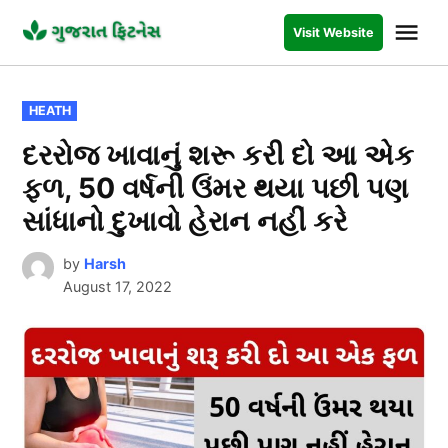
Skip
Me
Visit Website
to
GUJARAT
FITNESS
content
POSTED
HEATH
IN
દરરોજ ખાવાનું શરૂ કરી દો આ એક
ફળ, 50 વર્ષની ઉંમર થયા પછી પણ
સાંધાનો દુખાવો હેરાન નહીં કરે
by
Harsh
August 17, 2022