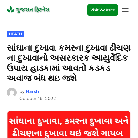
Skip
Me
Visit Website
to
GUJARAT
FITNESS
content
POSTED
HEATH
IN
સાંઘાના દુખાવા કમરના દુખાવા ઢીચણ
ના દુખાવાનો અસરકારક આયુર્વેદિક
ઉપાય હાડકામાં આવતો કડકડ
અવાજ બંધ થઇ જશે
by
Harsh
October 19, 2022