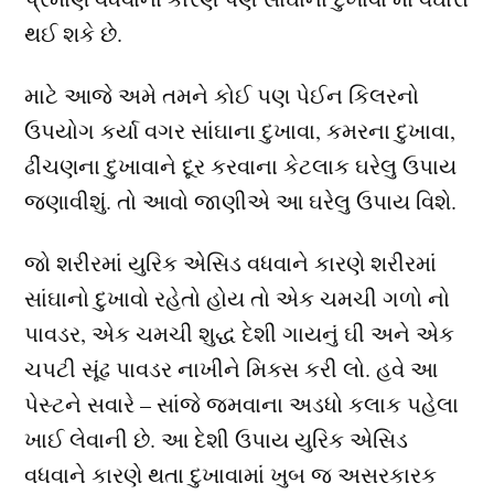
થઈ શકે છે.
માટે આજે અમે તમને કોઈ પણ પેઈન કિલરનો
ઉપયોગ કર્યા વગર સાંઘાના દુખાવા, કમરના દુખાવા,
ઢીંચણના દુખાવાને દૂર કરવાના કેટલાક ઘરેલુ ઉપાય
જણાવીશું. તો આવો જાણીએ આ ઘરેલુ ઉપાય વિશે.
જો શરીરમાં યુરિક એસિડ વધવાને કારણે શરીરમાં
સાંઘાનો દુખાવો રહેતો હોય તો એક ચમચી ગળો નો
પાવડર, એક ચમચી શુદ્ધ દેશી ગાયનું ઘી અને એક
ચપટી સૂંઢ પાવડર નાખીને મિક્સ કરી લો. હવે આ
પેસ્ટને સવારે – સાંજે જમવાના અડધો કલાક પહેલા
ખાઈ લેવાની છે. આ દેશી ઉપાય યુરિક એસિડ
વધવાને કારણે થતા દુખાવામાં ખુબ જ અસરકારક