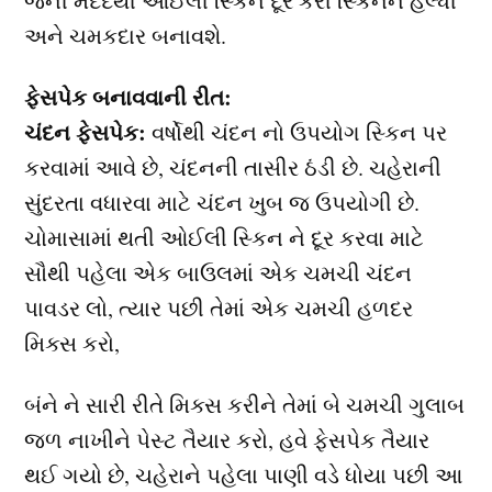
જેની મદદથી ઓઈલી સ્કિન દૂર કરી સ્કિનને હેલ્ધી
અને ચમકદાર બનાવશે.
ફેસપેક બનાવવાની રીત:
ચંદન ફેસપેક:
વર્ષોથી ચંદન નો ઉપયોગ સ્કિન પર
કરવામાં આવે છે, ચંદનની તાસીર ઠંડી છે. ચહેરાની
સુંદરતા વધારવા માટે ચંદન ખુબ જ ઉપયોગી છે.
ચોમાસામાં થતી ઓઈલી સ્કિન ને દૂર કરવા માટે
સૌથી પહેલા એક બાઉલમાં એક ચમચી ચંદન
પાવડર લો, ત્યાર પછી તેમાં એક ચમચી હળદર
મિક્સ કરો,
બંને ને સારી રીતે મિક્સ કરીને તેમાં બે ચમચી ગુલાબ
જળ નાખીને પેસ્ટ તૈયાર કરો, હવે ફેસપેક તૈયાર
થઈ ગયો છે, ચહેરાને પહેલા પાણી વડે ધોયા પછી આ