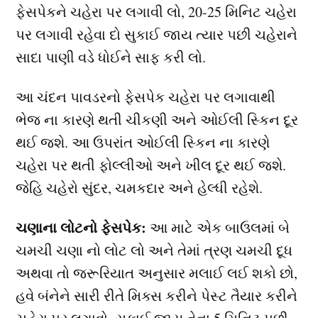
ફેસપેકને ચહેરા પર લગાવી લો, 20-25 મિનિટ ચહેરા
પર લગાવી રહેવા દો સુકાઈ જાય ત્યાર પછી ચહેરાને
સાદા પાણી વડે ધોઈને સાફ કરી લો.
આ ચંદન પાવડરનો ફેસપેક ચહેરા પર લગાવાથી
ભેજ ના કારણે થતી ચીકણી અને ઓઈલી સ્કિન દૂર
થઈ જશે. આ ઉપરાંત ઓઈલી સ્કિન ના કારણે
ચહેરા પર થતી ફોલ્લીઓ અને ખીલ દૂર થઈ જશે.
જેહિ ચહેરો સુંદર, ચમકદાર અને હેલ્ધી રહેશે.
ચણાના લોટનો ફેસપેક:
આ માટે એક બાઉલમાં બે
ચમચી ચણા નો લોટ લો અને તેમાં ત્રણ ચમચી દૂધ
અથવા તો જરૂરિયાત અનુસાર મલાઈ લઈ શકો છો,
હવે બંનેને સારી રીતે મિક્સ કરીને પેસ્ટ તૈયાર કરીને