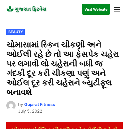
Skip
Me
Visit Website
to
GUJARAT
FITNESS
content
POSTED
BEAUTY
IN
ચોમાસામાં સ્કિન ચીકણી અને
ઓઈલી રહે છે તો આ ફેસપેક ચહેરા
પર લગાવી લો ચહેરાની બધી જ
ગંદકી દૂર કરી ચીકણા પણું અને
ઓઈલ દૂર કરી ચહેરાને બ્યુટીફૂલ
બનાવશે
by
Gujarat Fitness
July 5, 2022