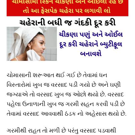
ચોમાસાની શરૂઆત થઈ ગઈ છે તેવામાં ધન
વિસ્તારોમાં ખુબ જ વરસાદ પડી ગયો છે અને ઘણી
જગ્યાએ તો વરસાદ ખુબ જ ઓછો થયો છે. વરસાદ
પહેલા ઉનાળાની ખુબ જ ગરમી સહન કરવી પડી છે
તેવામાં વરસાદ આવવાથી ઠંડક નો અહેસાસ થયો છે.
ગરમીથી રાહત તો મળી છે પરંતુ વરસાદ પડવાથી