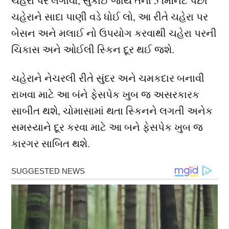
ચહેરા પર લગાવો, સુકાઈ જાય તેના 5 મિનિટ પછી
ચહેરાને સાદા પાણી વડે ધોઈ લો, આ રીતે ચહેરા પર
બેસન અને મલાઈ નો ઉપયોગ કરવાથી ચહેરા પરની
ચિકાસ અને ઓઈલી સ્કિન દૂર થઈ જશે.
ચહેરાને નેચરલી રીતે સુંદર અને ચમકદાર બનાવી
રાખવા માટે આ બંને ફેસપેક ખુબ જ અસરકારક
સાબીત થશે, ચોમાસામાં થતા સ્કિનને લગતી અનેક
સમસ્યાને દૂર કરવા માટે આ બને ફેસપેક ખુબ જ
કારગર સાબિત થશે.