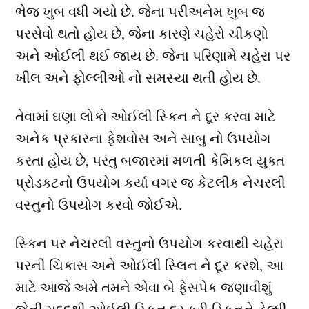
ભેજ ખુબ વધી ગયો છે. જેના પરીઅનેમ ખુબ જ
પરસેવો થતો હોય છે, જેના કારણે ચહેરો ચીકણો
અને ઓઈલી થઈ જાય છે. જેના પરિણામે ચહેરા પર
ખીલ અને ફોલ્લીઓ નો સમસ્યા થતી હોય છે.
તેવામાં ઘણા લોકો ઓઈલી સ્કિન ને દૂર કરવા માટે
અનેક પ્રકારના ફેશવોસ અને સાબુ નો ઉપયોગ
કરતા હોય છે, પરંતુ બજારમાં મળતી કેમિકલ યુક્ત
પ્રોડક્ટનો ઉપયોગ કર્યા વગર જ કેટલીક નેચરલી
વસ્તુનો ઉપયોગ કરવો જોઈએ.
સ્કિન પર નેચરલી વસ્તુનો ઉપયોગ કરવાથી ચહેરા
પરની ચિકાસ અને ઓઈલી સ્લિન ને દૂર કરશે, આ
માટે આજે અમે તમને એવા બે ફેસપેક જણાવીશું