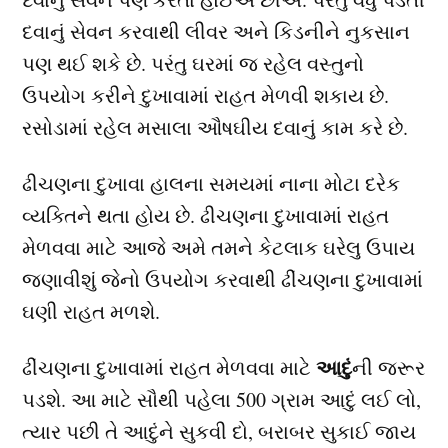
દવાનું સેવન કરવાથી લીવર અને કિડનીને નુકસાન
પણ થઈ શકે છે. પરંતુ ઘરમાં જ રહેલ વસ્તુનો
ઉપયોગ કરીને દુખાવામાં રાહત મેળવી શકાય છે.
રસોડામાં રહેલ મસાલા ઔષઘીય દવાનું કામ કરે છે.
ઢીચણના દુખાવા હાલના સમયમાં નાના મોટા દરેક
વ્યક્તિને થતા હોય છે. ઢીચણના દુખાવામાં રાહત
મેળવવા માટે આજે અમે તમને કેટલાક ઘરેલુ ઉપાય
જણાવીશું જેનો ઉપયોગ કરવાથી ઢીંચણના દુખાવામાં
ઘણી રાહત મળશે.
આદું
ઢીંચણના દુખાવામાં રાહત મેળવવા માટે
ની જરૂર
પડશે. આ માટે સૌથી પહેલા 500 ગ્રામ આદું લઈ લો,
ત્યાર પછી તે આદુંને સુકવી દો, બરાબર સુકાઈ જાય