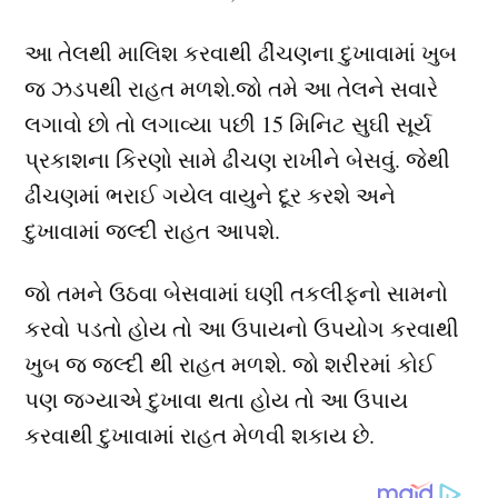
આ તેલથી માલિશ કરવાથી ઢીંચણના દુખાવામાં ખુબ
જ ઝડપથી રાહત મળશે.જો તમે આ તેલને સવારે
લગાવો છો તો લગાવ્યા પછી 15 મિનિટ સુઘી સૂર્ય
પ્રકાશના કિરણો સામે ઢીચણ રાખીને બેસવું. જેથી
ઢીંચણમાં ભરાઈ ગયેલ વાયુને દૂર કરશે અને
દુખાવામાં જલ્દી રાહત આપશે.
જો તમને ઉઠવા બેસવામાં ઘણી તકલીફનો સામનો
કરવો પડતો હોય તો આ ઉપાયનો ઉપયોગ કરવાથી
ખુબ જ જલ્દી થી રાહત મળશે. જો શરીરમાં કોઈ
પણ જગ્યાએ દુખાવા થતા હોય તો આ ઉપાય
કરવાથી દુખાવામાં રાહત મેળવી શકાય છે.