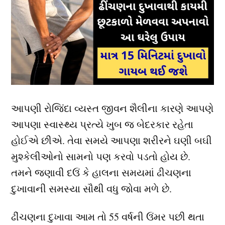
આપણી રોજિંદા વ્યસ્ત જીવન શૈલીના કારણે આપણે
આપણા સ્વાસ્થ્ય પ્રત્યે ખુબ જ બેદરકાર રહેતા
હોઈએ છીએ. તેવા સમયે આપણા શરીરને ઘણી બઘી
મુશ્કેલીઓનો સામનો પણ કરવો પડતો હોય છે.
તમને જણાવી દઉં કે હાલના સમયમાં ઢીચણના
દુખાવાની સમસ્યા સૌથી વધુ જોવા મળે છે.
ઢીંચણના દુખાવા આમ તો 55 વર્ષની ઉંમર પછી થતા