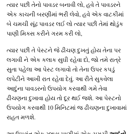
ત્યાર પછી તેનો પાવડર બનાવી લો, હવે તે પાવડરને
એક કાચની બરણીમાં ભરી લેવો, હવે એક વાટકીમાં
બે ચમચી સૂંઢ પાવડર લઈ લો ત્યાર પછી તેમાં થોડુંક
પાણી મિક્સ કરીને ગરમ કરી લો,
ત્યાર પછી તે પેસ્ટને જે ઢીચણ દુખતું હોય તેના પર
લગાવી ને એક કલાક સુઘી રહેવા દો, જો તમે રાત્રે
સુતા પહેલા આ પેસ્ટ લગાવો તો તેના ઉપર કપડું
લપેટીને આખી રાત રહેવા દેવું. આ રીતે સુકવેલા
આદુંના પાવડરનો ઉપયોગ કરવાથી ગમે તેવા
ઢીંચણના દુખાવા હોય તો દૂર થઈ જશે. આ પેસ્ટનો
ઉપયોગ કરવાથી 10 મિનિટમાં જ ઢીચણના દુખાવામાં
રાહત મળશે.
આદુંનો
આ ઉપરાંત એક ગ્લાસ પાણીમાં એક ચમચી