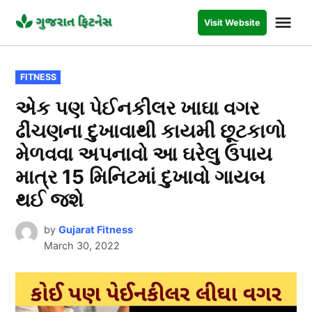
Skip
Me
Visit Website
to
GUJARAT
FITNESS
content
POSTED
FITNESS
IN
એક પણ પેઈનકીલર ખાઘા વગર
ઢીંચણના દુખાવાથી કાયમી છૂટકાળો
મેળવવા અપનાવો આ ઘરેલુ ઉપાય
માત્ર 15 મિનિટમાં દુખાવો ગાયબ
થઈ જશે
by
Gujarat Fitness
March 30, 2022