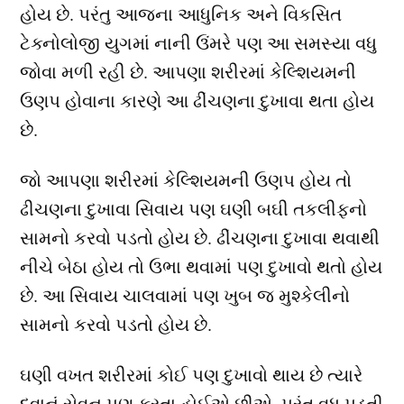
હોય છે. પરંતુ આજના આધુનિક અને વિકસિત
ટેક્નોલોજી યુગમાં નાની ઉંમરે પણ આ સમસ્યા વધુ
જોવા મળી રહી છે. આપણા શરીરમાં કેલ્શિયમની
ઉણપ હોવાના કારણે આ ઢીંચણના દુખાવા થતા હોય
છે.
જો આપણા શરીરમાં કેલ્શિયમની ઉણપ હોય તો
ઢીચણના દુખાવા સિવાય પણ ઘણી બઘી તકલીફનો
સામનો કરવો પડતો હોય છે. ઢીંચણના દુખાવા થવાથી
નીચે બેઠા હોય તો ઉભા થવામાં પણ દુખાવો થતો હોય
છે. આ સિવાય ચાલવામાં પણ ખુબ જ મુશ્કેલીનો
સામનો કરવો પડતો હોય છે.
ઘણી વખત શરીરમાં કોઈ પણ દુખાવો થાય છે ત્યારે
દવાનું સેવન પણ કરતા હોઈએ છીએ. પરંતુ વધુ પડતી