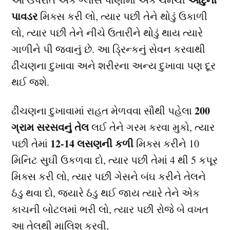
પાવડર
મિક્સ કરી લો, ત્યાર પછી તેને થોડું ઉકાળી
લો, ત્યાર પછી તેને નીચે ઉતારીને થોડું થાય ત્યારે
ગાળીને પી જવાનું છે. આ ડ્રિન્કનું સેવન કરવાથી
ઢીંચણના દુખાવા અને શરીરના અન્ય દુખાવા પણ દૂર
થઈ જશે.
200
ઢીંચણના દુખાવામાં રાહત મેળવવા સૌથી પહેલા
ગ્રામ સરસવનું તેલ
લઈ તેને ગરમ કરવા મુકો, ત્યાર
12-14 લસણની કળી
પછી તેમાં
મિક્સ કરીને 10
મિનિટ સુઘી ઉકળવા દો, ત્યાર પછી તેમાં 4 થી 5 કપૂર
મિક્સ કરી લો, ત્યાર પછી ગેસને બંઘ કરીને તેલને
ઠંડુ થવા દો, જયારે ઠંડુ થઈ જાય ત્યારે તેને એક
કાચની બોટલમાં ભરી લો, ત્યાર પછી રોજે બે વખત
આ તેલથી માલિશ કરવી,