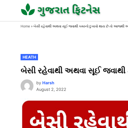
Skip
to
GUJAR
GUJARA
FITNESS
FITNE
content
Home
»
બેસી રહેવાથી અથવા સૂઈ જવાથી કમરનો દુખાવો થાય છે તો આજથી આ
POSTED
HEATH
IN
બેસી રહેવાથી અથવા સૂઈ જવાથી
by
Harsh
August 2, 2022