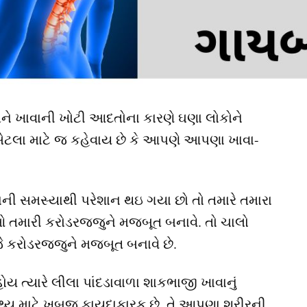
ાવાની ખોટી આદતોના કારણે ઘણા લોકોને
. એટલા માટે જ કહેવાય છે કે આપણે આપણા ખાવા-
વાની સમસ્યાથી પરેશાન થઇ ગયા છો તો તમારે તમારા
તમારી કરોડરજ્જુને મજબૂત બનાવે. તો ચાલો
રોડરજ્જુને મજબૂત બનાવે છે.
 ત્યારે લીલા પાંદડાવાળા શાકભાજી ખાવાનું
્થ્ય માટે ખુબજ ફાયદાકારક છે. તે આપણા શરીરની