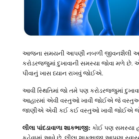
આજના સમયની આપણી નબળી જીવનશૈલી અને ખ
કરોડરજ્જુમાં દુખાવાની સમસ્યા જોવા મળે છે
પીવાનું ખાસ ધ્યાન રાખવું જોઈએ.
આવી સ્થિતિમાં જો તમે પણ કરોડરજ્જુમાં દુખા
આહારમાં એવી વસ્તુઓ ખાવી જોઈએ જે વસ્તુઓ 
જાણીએ એવી કઈ કઈ વસ્તુઓ ખાવી જોઈએ જે ક
લીલા પાંદડાવાળા શાકભાજી:
કોઈ પણ સમસ્યા હોય
કહેવામાં આવે છે. લીલા શાકભાજી આપણા સ્વાસ