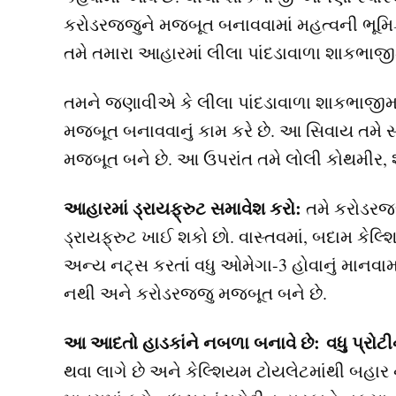
કરોડરજ્જુને મજબૂત બનાવવામાં મહત્વની ભૂમિ
તમે તમારા આહારમાં લીલા પાંદડાવાળા શાકભાજી
તમને જણાવીએ કે લીલા પાંદડાવાળા શાકભાજીમાં પ
મજબૂત બનાવવાનું કામ કરે છે. આ સિવાય તમે સ
મજબૂત બને છે. આ ઉપરાંત તમે લોલી કોથમીર,
આહારમાં ડ્રાયફ્રુટ સમાવેશ કરો:
તમે કરોડરજ્
ડ્રાયફ્રુટ ખાઈ શકો છો. વાસ્તવમાં, બદામ કેલ્
અન્ય નટ્સ કરતાં વધુ ઓમેગા-3 હોવાનું માનવામ
નથી અને કરોડરજ્જુ મજબૂત બને છે.
આ આદતો હાડકાંને નબળા બનાવે છે: વધુ પ્રોટી
થવા લાગે છે અને કેલ્શિયમ ટોયલેટમાંથી બહાર ન