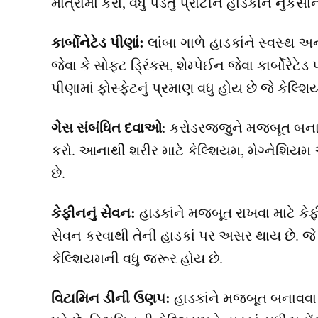
માત્રામાં કરો, વધુ પડતું પ્રોટીન હાડકાને નુકસાન
કાર્બોનેટેડ પીણાં:
લાંબા ગાળે હાડકાંને સ્વસ્થ અન
જેવા કે સોફ્ટ ડ્રિંક્સ, શેમ્પેઈન જેવા કાર્બોરે
પીણામાં ફોસ્ફેટનું પ્રમાણ વધુ હોય છે જે કેલ્શ
ગેસ સંબંધિત દવાઓ
: કરોડરજ્જુને મજબૂત બ
કરો. આનાથી શરીર માટે કેલ્શિયમ, મેગ્નેશિયમ અ
છે.
કેફીનનું સેવન:
હાડકાંને મજબૂત રાખવા માટે કેફ
સેવન કરવાથી તેની હાડકાં પર અસર થાય છે. જે લો
કેલ્શિયમની વધુ જરૂર હોય છે.
વિટામિન ડીની ઉણપ:
હાડકાંને મજબૂત બનાવવા 