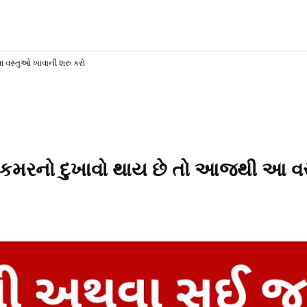
AT
T
SS
 વસ્તુઓ ખાવાની શરુ કરો
 કમરનો દુખાવો થાય છે તો આજથી આ વસ