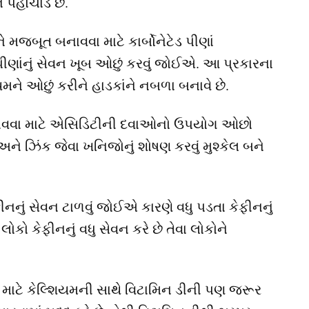
 પહોંચાડે છે.
ે મજબૂત બનાવવા માટે કાર્બોનેટેડ પીણાં
ટેડ પીણાંનું સેવન ખૂબ ઓછું કરવું જોઈએ. આ પ્રકારના
િયમને ઓછું કરીને હાડકાંને નબળા બનાવે છે.
નાવવા માટે એસિડિટીની દવાઓનો ઉપયોગ ઓછો
ને ઝિંક જેવા ખનિજોનું શોષણ કરવું મુશ્કેલ બને
ીનનું સેવન ટાળવું જોઈએ કારણે વધુ પડતા કેફીનનું
કો કેફીનનું વધુ સેવન કરે છે તેવા લોકોને
માટે કેલ્શિયમની સાથે વિટામિન ડીની પણ જરૂર