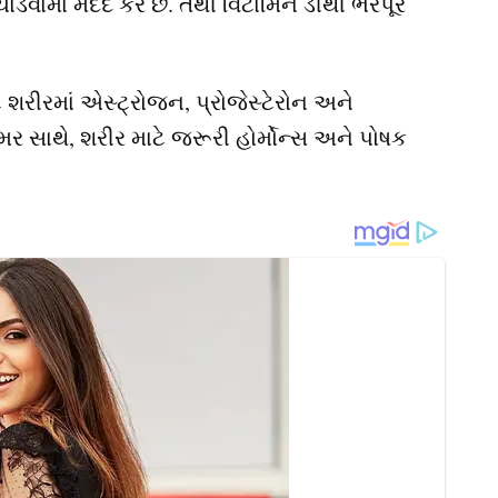
ંચાડવામાં મદદ કરે છે. તેથી વિટામિન ડીથી ભરપૂર
ે શરીરમાં એસ્ટ્રોજન, પ્રોજેસ્ટેરોન અને
ંમર સાથે, શરીર માટે જરૂરી હોર્મોન્સ અને પોષક