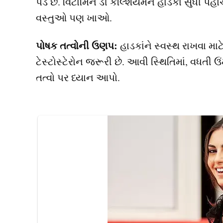
પડે છે. વિટામિન ડી કેલ્શિયમને હાડકાં સુધી પહો
વસ્તુઓ પણ ખાઓ.
પોષક તત્વોની ઉણપ:
હાડકાંને સ્વસ્થ રાખવા માટ
ટેસ્ટોસ્ટેરોન જરૂરી છે. આવી સ્થિતિમાં, વધતી ઉ
તત્વો પર ધ્યાન આપો.