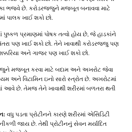
કા ભજવે છે. કરોડરજ્જુને મજબૂત બનાવવા માટે
માં પાલક ખાઈ શકો છો.
ુષ્કળ પ્રમાણમાં પોષક તત્વો હોય છે, જે હાડકાંને
ંતરા પણ ખાઈ શકો છો. તેને ખાવાથી કરોડરજ્જુ પણ
 શક્કરિયા અને ગાજર પણ ખાઈ શકો છો.
જુને મજબૂત કરવા માટે બદામ અને અખરોટ જેવા
શિયમ અને વિટામિન ઇનો સારો સ્ત્રોત છે. અખરોટમાં
ાં આવે છે. તેમજ તેને ખાવાથી શરીરમાં બળતરા થતી
ન:
વધુ પડતા પ્રોટીનને કારણે શરીરમાં એસિડિટી
ીકળી જાય છે. તેથી પ્રોટીનનું સેવન મર્યાદિત