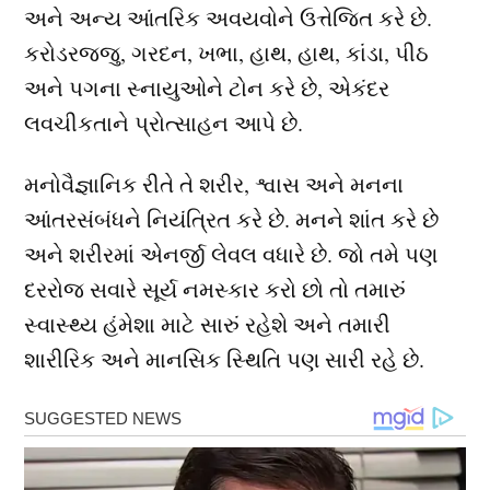
અને અન્ય આંતરિક અવયવોને ઉત્તેજિત કરે છે.
કરોડરજ્જુ, ગરદન, ખભા, હાથ, હાથ, કાંડા, પીઠ
અને પગના સ્નાયુઓને ટોન કરે છે, એકંદર
લવચીકતાને પ્રોત્સાહન આપે છે.
મનોવૈજ્ઞાનિક રીતે તે શરીર, શ્વાસ અને મનના
આંતરસંબંધને નિયંત્રિત કરે છે. મનને શાંત કરે છે
અને શરીરમાં એનર્જી લેવલ વધારે છે. જો તમે પણ
દરરોજ સવારે સૂર્ય નમસ્કાર કરો છો તો તમારું
સ્વાસ્થ્ય હંમેશા માટે સારું રહેશે અને તમારી
શારીરિક અને માનસિક સ્થિતિ પણ સારી રહે છે.