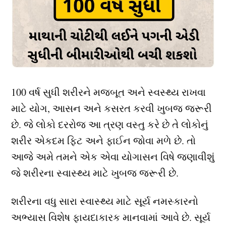
100 વર્ષ સુધી શરીરને મજબૂત અને સ્વસ્થ્ય રાખવા
માટે યોગ, આસન અને કસરત કરવી ખુબજ જરૂરી
છે. જે લોકો દરરોજ આ ત્રણ વસ્તુ કરે છે તે લોકોનું
શરીર એકદમ ફિટ અને ફાઈન જોવા મળે છે. તો
આજે અમે તમને એક એવા યોગાસન વિષે જણાવીશું
જે શરીરના સ્વાસ્થ્ય માટે ખુબજ જરૂરી છે.
શરીરના વધુ સારા સ્વાસ્થ્ય માટે સૂર્ય નમસ્કારનો
અભ્યાસ વિશેષ ફાયદાકારક માનવામાં આવે છે. સૂર્ય