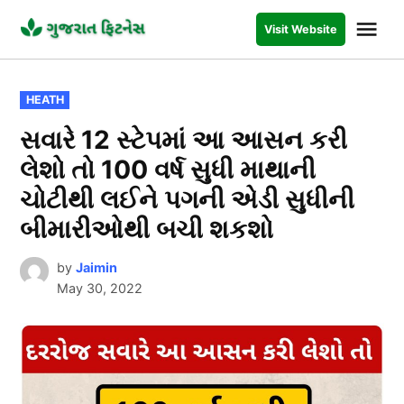
Skip
Me
Visit Website
to
GUJARAT
FITNESS
content
POSTED
HEATH
IN
સવારે 12 સ્ટેપમાં આ આસન કરી
લેશો તો 100 વર્ષ સુધી માથાની
ચોટીથી લઈને પગની એડી સુધીની
બીમારીઓથી બચી શકશો
by
Jaimin
May 30, 2022