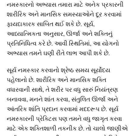
નમસ્કારનો અભ્યાસ તમારા માટે અનેક પ્રકારની
શારીરિક અને માનસિક સમસ્યાઓને દૂર કરવામાં
ફાયદાકારક સાબિત થઈ શકે છે. સૂર્ય,
આધ્યાત્મિકતા અનુસાર, ઊર્જા અને શક્તિનું
પ્રતિનિધિત્વ કરે છે. આવી સ્થિતિમાં, આ યોગનો
અભ્યાસ તમને ઘણી રીતે લાભ આપી શકે છે.
સૂર્ય નમસ્કાર કરવાનો શ્રેષ્ઠ સમય સૂર્યોદય
પહેલાનો છે. શારીરિક અને માનસિક શક્તિ
વધારવાની સાથે, તે શરીર પર વધુ સારું નિયંત્રણ
બનાવવા, મનને શાંત કરવા, સંતુલિત ઊર્જા અને
આંતરિક શાંતિ પ્રદાન કરવામાં મદદરૂપ છે. સૂર્ય
નમસ્કારની પ્રેક્ટિસ પણ તમને વધુ જાગૃત કરવા
માટે એક શક્તિશાળી તકનીક છે. તો ચાલો જાણીએ