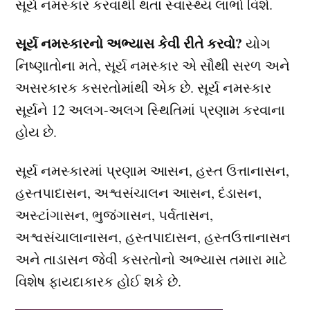
સૂર્ય નમસ્કાર કરવાથી થતા સ્વાસ્થ્ય લાભો વિશે.
સૂર્ય નમસ્કારનો અભ્યાસ કેવી રીતે કરવો?
યોગ
નિષ્ણાતોના મતે, સૂર્ય નમસ્કાર એ સૌથી સરળ અને
અસરકારક કસરતોમાંથી એક છે. સૂર્ય નમસ્કાર
સૂર્યને 12 અલગ-અલગ સ્થિતિમાં પ્રણામ કરવાના
હોય છે.
સૂર્ય નમસ્કારમાં પ્રણામ આસન, હસ્ત ઉત્તાનાસન,
હસ્તપાદાસન, અશ્વસંચાલન આસન, દંડાસન,
અસ્ટાંગાસન, ભુજંગાસન, પર્વતાસન,
અશ્વસંચાલાનાસન, હસ્તપાદાસન, હસ્તઉત્તાનાસન
અને તાડાસન જેવી કસરતોનો અભ્યાસ તમારા માટે
વિશેષ ફાયદાકારક હોઈ શકે છે.