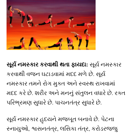
સૂર્ય નમસ્કાર કરવાથી થતા ફાયદા:
સૂર્ય નમસ્કાર
કરવાથી વજન ઘટાડવામાં મદદ મળે છે. સૂર્ય
નમસ્કાર તમને રોગ મુક્ત અને સ્વસ્થ રાખવામાં
મદદ કરે છે. શરીર અને મનનું સંતુલન વધારે છે. રક્ત
પરિભ્રમણ સુધારે છે. પાચનતંત્ર સુધારે છે.
સૂર્ય નમસ્કાર હૃદયને મજબૂત બનાવે છે. પેટના
સ્નાયુઓ, શ્વસનતંત્ર, લસિકા તંત્ર, કરોડરજ્જુ