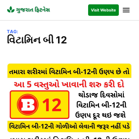
Skip
Me
Visit Website
to
GUJARAT
FITNESS
content
TAG:
વિટામિન બી 12