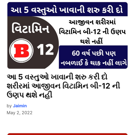
આ 5 વસ્તુઓ ખાવાની શરુ કરી દો
શરીરમાં આજીવન વિટામિન બી-12 ની
ઉણપ થશે નહીં
by
Jaimin
May 2, 2022