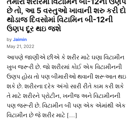
તમારા શરીરમાં વિટામિન બી-12ની ઉણપ
છે તો, આ 5 વસ્તુઓ ખાવાની શરુ કરી દો
થોડાજ દિવસોમાં વિટામિન બી-12ની
ઉણપ દૂર થઇ જશે
by
Jaimin
May 21, 2022
આપણે જાણીએ છીએ કે શરીર માટે ઘણા વિટામીન
ખુબ જરૂરી છે. જો શરીરમાં કોઈ એક વિટામીનની
ઉણપ હોય તો પણ બીમારીઓ થવાની શરૂઆત થઇ
શકે છે. શરીરના દરેક અંગો સારી રીતે કામ કરી શકે
તે માટે શરીરને પ્રોટીન, ખનીજ અને વિટામીનની
પણ જરૂરી છે. વિટામીન બી પણ એક એમાંથી એક
વિટામીન છે જે શરીર માટે […]