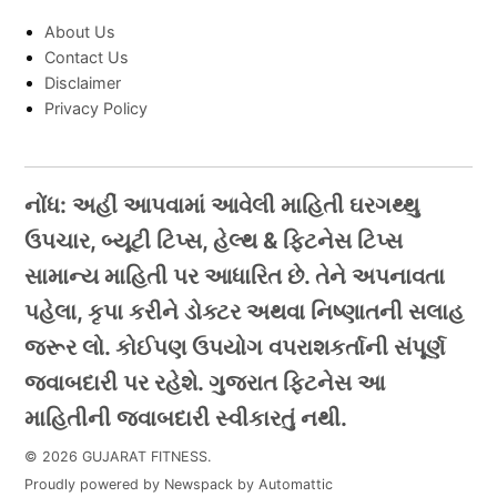
About Us
Contact Us
Disclaimer
Privacy Policy
નોંધ: અહીં આપવામાં આવેલી માહિતી ઘરગથ્થુ
ઉપચાર, બ્યૂટી ટિપ્સ, હેલ્થ & ફિટનેસ ટિપ્સ
સામાન્ય માહિતી પર આધારિત છે. તેને અપનાવતા
પહેલા, કૃપા કરીને ડોક્ટર અથવા નિષ્ણાતની સલાહ
જરૂર લો. કોઈપણ ઉપયોગ વપરાશકર્તાની સંપૂર્ણ
જવાબદારી પર રહેશે. ગુજરાત ફિટનેસ આ
માહિતીની જવાબદારી સ્વીકારતું નથી.
© 2026 GUJARAT FITNESS.
Proudly powered by Newspack by Automattic