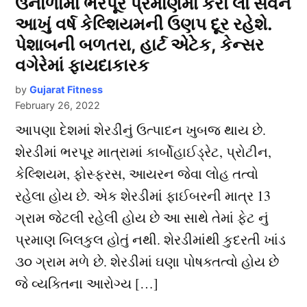
ઉનાળામાં ભરપૂર પ્રમાણમાં કરી લો સેવન
આખું વર્ષ કેલ્શિયમની ઉણપ દૂર રહેશે.
પેશાબની બળતરા, હાર્ટ એટેક, કેન્સર
વગેરેમાં ફાયદાકારક
by
Gujarat Fitness
February 26, 2022
આપણા દેશમાં શેરડીનું ઉત્પાદન ખુબજ થાય છે.
શેરડીમાં ભરપૂર માત્રામાં કાર્બોહાઈડ્રેટ, પ્રોટીન,
કેલ્શિયમ, ફોસ્ફરસ, આયરન જેવા લોહ તત્વો
રહેલા હોય છે. એક શેરડીમાં ફાઈબરની માત્ર 13
ગ્રામ જેટલી રહેલી હોય છે આ સાથે તેમાં ફેટ નું
પ્રમાણ બિલકુલ હોતું નથી. શેરડીમાંથી કુદરતી ખાંડ
૩૦ ગ્રામ મળે છે. શેરડીમાં ઘણા પોષક્તત્વો હોય છે
જે વ્યક્તિના આરોગ્ય […]