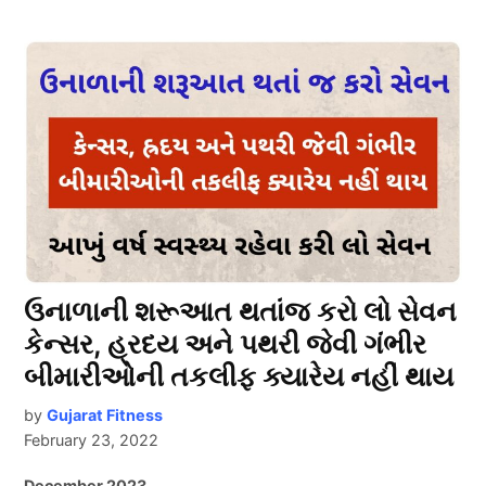
ઉનાળાની શરૂઆત થતાંજ કરો લો સેવન
કેન્સર, હ્રદય અને પથરી જેવી ગંભીર
બીમારીઓની તકલીફ ક્યારેય નહીં થાય
by
Gujarat Fitness
February 23, 2022
December 2023