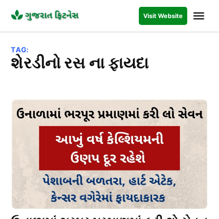
Skip
Me
Visit Website
to
GUJARAT
FITNESS
content
TAG:
શેરડીનો રસ ના ફાયદા