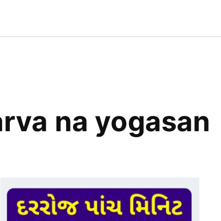
AT
T
SS
karva na yogasan