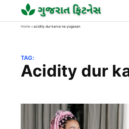
Skip
to
GUJAR
GUJARA
FITNESS
FITNE
content
Home
»
acidity dur karva na yogasan
TAG:
acidity dur 