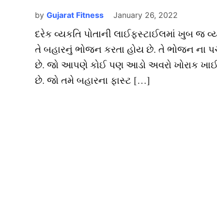
by
Gujarat Fitness
January 26, 2022
દરેક વ્યકતિ પોતાની લાઈફસ્ટાઈલમાં ખુબ જ વ્યસ
તે બહારનું ભોજન કરતા હોય છે. તે ભોજન ના પ
છે. જો આપણે કોઈ પણ આડો અવરો ખોરાક ખાઈ 
છે. જો તમે બહારના ફાસ્ટ […]