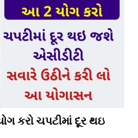
ોગ કરો ચપટીમાં દૂર થઇ