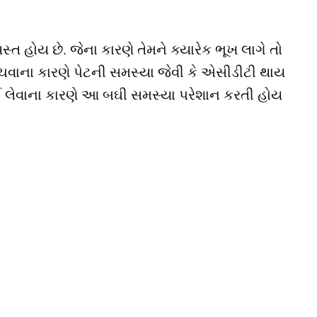
્ત હોય છે. જેના કારણે તેમને ક્યારેક ભૂખ લાગે તો
ચવાના કારણે પેટની સમસ્યા જેવી કે એસીડીટી થાય
લેવાના કારણે આ બઘી સમસ્યા પરેશાન કરતી હોય