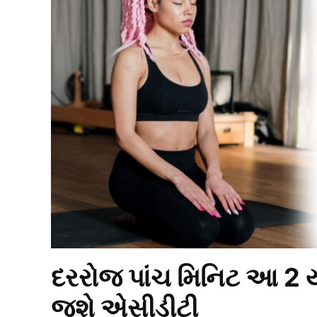
દરરોજ પાંચ મિનિટ આ 2 ય
જશે એસીડીટી