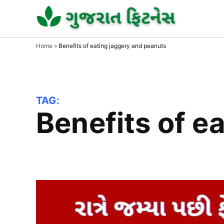
Skip
to
GUJAR
GUJARA
FITNESS
FITNE
content
Home
»
Benefits of eating jaggery and peanuts
TAG:
Benefits of 