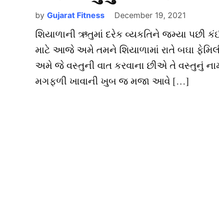
by
Gujarat Fitness
December 19, 2021
શિયાળાની ઋતુમાં દરેક વ્યકતિને જમ્યા પછી કં
માટે આજે અમે તમને શિયાળામાં રાતે બઘા ફેમિલી 
અમે જે વસ્તુની વાત કરવાના છીએ તે વસ્તુનું 
મગફળી ખાવાની ખુબ જ મજા આવે […]