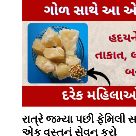
રાત્રે જમ્યા પછી ફેમિલી 
એક વસ્તુનું સેવન કરો