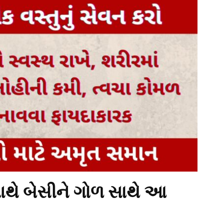
સાથે બેસીને ગોળ સાથે આ