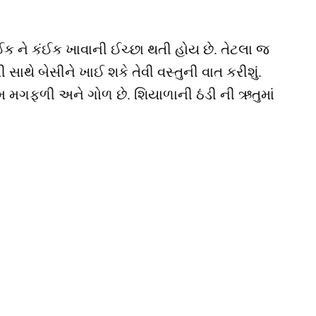
ઈક ને કંઈક ખાવાની ઈચ્છા થતી હોય છે. તેટલા જ
સાથે બેસીને ખાઈ શકે તેવી વસ્તુની વાત કરીશું.
નામ મગફળી અને ગોળ છે. શિયાળાની ઠંડી ની ઋતુમાં