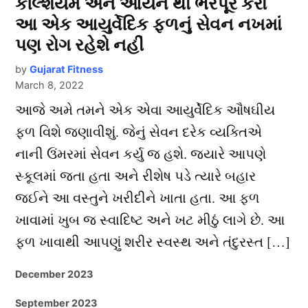
કેલ્શિયમ અને આયર્ન થી ભરપૂર કરો
આ એક આયુર્વેદિક ફળનું સેવન નખમાં
પણ રોગ રહેશે નહીં
by
Gujarat Fitness
March 8, 2022
આજે અમે તમને એક એવા આયુર્વેદિક ઔષઘીય
ફળ વિશે જણાવીશું. જેનું સેવન દરેક વ્યક્તિએ
નાની ઉંમરમાં સેવન કર્યુ જ હશે. જયારે આપણે
સ્કૂલમાં જતા હતા અને રીશેષ પડે ત્યારે બહાર
જઈને આ વસ્તુને ખરીદીને ખાતા હતા. આ ફળ
ખાવામાં ખુબ જ સ્વાદિષ્ટ અને ખટ મીઠું લાગે છે. આ
ફળ ખાવાથી આપણું શરીર સ્વસ્થ અને તંદુરસ્ત […]
December 2023
September 2023