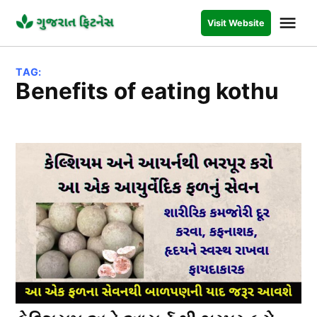
Skip
Me
Visit Website
to
GUJARAT
FITNESS
content
TAG:
benefits of eating kothu