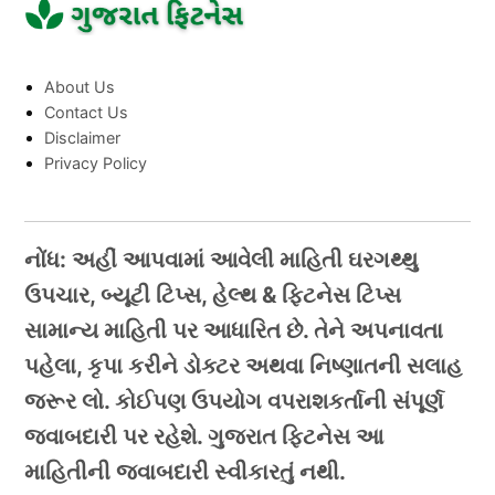
About Us
Contact Us
Disclaimer
Privacy Policy
નોંધ: અહીં આપવામાં આવેલી માહિતી ઘરગથ્થુ
ઉપચાર, બ્યૂટી ટિપ્સ, હેલ્થ & ફિટનેસ ટિપ્સ
સામાન્ય માહિતી પર આધારિત છે. તેને અપનાવતા
પહેલા, કૃપા કરીને ડોક્ટર અથવા નિષ્ણાતની સલાહ
જરૂર લો. કોઈપણ ઉપયોગ વપરાશકર્તાની સંપૂર્ણ
જવાબદારી પર રહેશે. ગુજરાત ફિટનેસ આ
માહિતીની જવાબદારી સ્વીકારતું નથી.