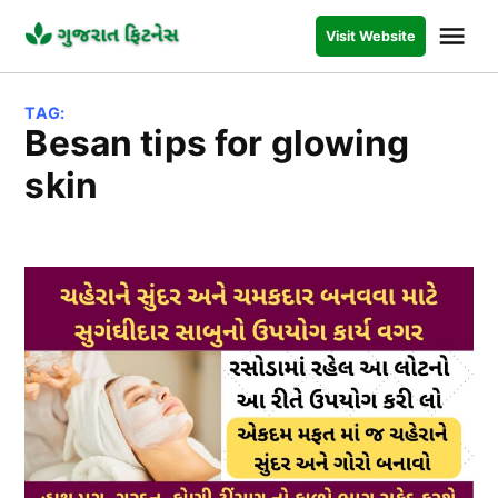
Skip
Me
Visit Website
to
GUJARAT
FITNESS
content
TAG:
besan tips for glowing
skin