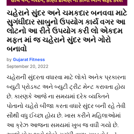
ચહેરાને સુંદર અને ચમકદાર બનવવા માટે
સુગંઘીદાર સાબુનો ઉપયોગ કાર્ય વગર આ
લોટનો આ રીતે ઉપયોગ કરી લો એકદમ
મફત માં જ ચહેરાને સુંદર અને ગોરો
બનાવો
by
Gujarat Fitness
September 20, 2022
ચહેરાની સુંદરતા વધારવા માટે લોકો અનેક પ્રકારના
બ્યુટી પ્રોડક્ટ અને બ્યુટી ટ્રીટ મેન્ટ કરાવતા હોય
છે. કારણકે આજે ના સમયમાં દરેક વ્યક્તિને
પોતાનો ચહેરો બીજા કરતા વધારે સુંદર બની રહે તેવી
સૌથી વધુ ઈચ્છા હોય છે. ખાસ કરીને મહિલાઓમાં
આ ક્રેઝ આજના સમયમાં ખુબ જ વઘી ગયો છે.