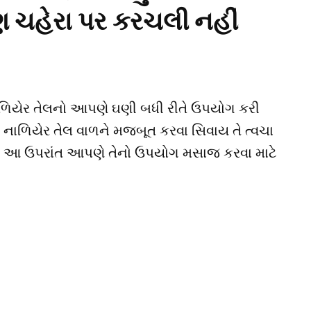
ણ ચહેરા પર કરચલી નહીં
નાળિયેર તેલનો આપણે ઘણી બધી રીતે ઉપયોગ કરી
ાળિયેર તેલ વાળને મજબૂત કરવા સિવાય તે ત્વચા
 છે. આ ઉપરાંત આપણે તેનો ઉપયોગ મસાજ કરવા માટે