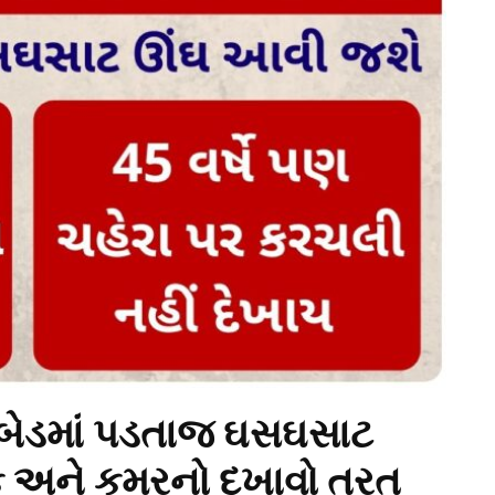
બેડમાં પડતાજ ઘસઘસાટ
 અને કમરનો દુખાવો તરત