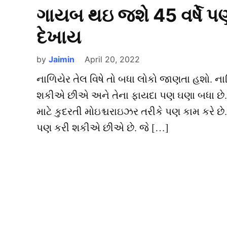
ગાયબ થઇ જશે 45 વર્ષે પ
દેખાય
by
Jaimin
April 20, 2022
નાળિયેર તેલ વિષે તો બધા લોકો જાણતા હશો. 
શકીએ છીએ અને તેના ફાયદા પણ ઘણા બધા છે. ન
માટે કુદરતી મોઇશ્ચરાઇઝર તરીકે પણ કામ કરે
પણ કરી શકીએ છીએ છે. જે […]