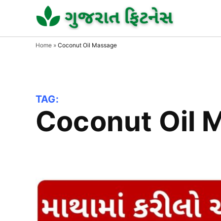
Skip
to
GUJAR
GUJARA
FITNESS
FITNE
content
Home
»
Coconut Oil Massage
TAG:
Coconut Oil