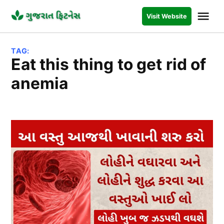
Skip
Me
Visit Website
to
GUJARAT
FITNESS
content
TAG:
Eat this thing to get rid of
anemia