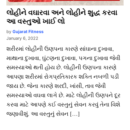
લોહીને વઘારવા અને લોહીને શુદ્ધ કરવા
આ વસ્તુઓ ખાઈ લો
by
Gujarat Fitness
January 6, 2022
શરીરમાં લોહીની ઉણપના કારણે સાંઘાના દુખાવા,
માથાના દુખાવા, ઘુંટણના દુખાવા, પગના દુખાવા જેવી
સમસ્યાઓ થતી હોય છે. લોહીની ઉણપના કારણે
આપણા શરીરમાં રોગપ્રતિકારક શક્તિ નબળી પડી
જાય છે. જેના કારણે શરદી, ખાંસી, તાવ જેવી
સમસ્યાઓ વઘવા લાગે છે. માટે લોહીની ઉણપને દૂર
કરવા માટે આપણે કઈ વસ્તુનું સેવન કરવું તેના વિશે
જણાવીશું. આ વસ્તુનું સેવન […]