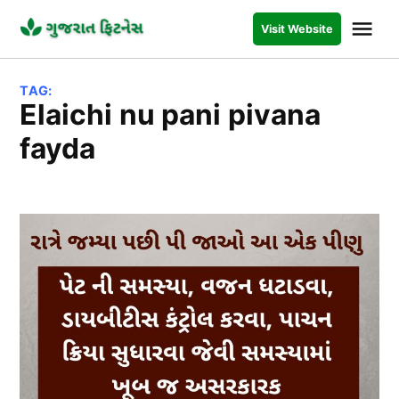
Skip
Me
Visit Website
to
GUJARAT
FITNESS
content
TAG:
elaichi nu pani pivana
fayda