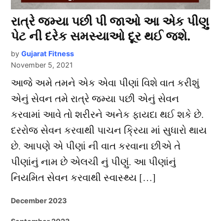
રાત્રે જમ્યા પછી પી જાઓ આ એક પીણુ
પેટ ની દરેક સમસ્યાઓ દૂર થઈ જશે.
by
Gujarat Fitness
November 5, 2021
આજે અમે તમને એક એવા પીણાં વિશે વાત કરીશું
એનું સેવન તમે રાત્રે જમ્યા પછી એનું સેવન
કરવામાં આવે તો શરીરને અનેક ફાયદા થઈ શકે છે.
દરરોજ સેવન કરવાથી પાચન ક્રિયા માં સુધારો થાય
છે. આપણે એ પીણાં ની વાત કરવાના છીએ તે
પીણાંનું નામ છે એલચી નું પીણું. આ પીણાંનું
નિયમિત સેવન કરવાથી સ્વાસ્થ્ય […]
December 2023