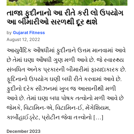
તાજા ફુદીનાનો આ રીતે કરી લો ઉપયોગ
આ બીમારીઓ સરળથી દૂર થશે
by
Gujarat Fitness
August 12, 2022
આયુર્વેદિક ઔષધીમાં ફુદીનાને ઉત્તમ માનવામાં આવે
છે તેમાં ઘણા ઔષધી ગુણ મળી આવે છે. જે સ્વાસ્થ્ય
સંબધિત અનેક પ્રકારની બીમારીમાં ફાયદાકારક છે.
ફૂદિનાનો ઉપયોગ ઘણી બધી રીતે કરવામાં આવે છે.
ફુદીનો દરેક સીઝનમાં ખુબ જ આસાનીથી મળી
આવે છે. તેમાં ઘણા બધા પોષક તત્વોનો મળી આવે છે
જેમકે, વિટામિન-એ, વિટામિન-ઈ, મેંગેશિયમ,
કાર્બોહાઈડ્રેટ, પ્રોટીન જેવા તત્ત્વોનો […]
December 2023