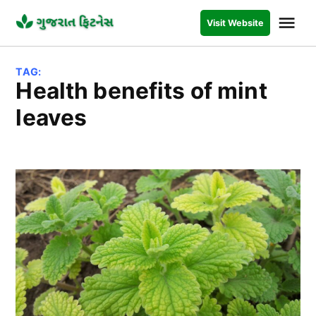
Skip
Me
Visit Website
to
GUJARAT
FITNESS
content
TAG:
health benefits of mint
leaves