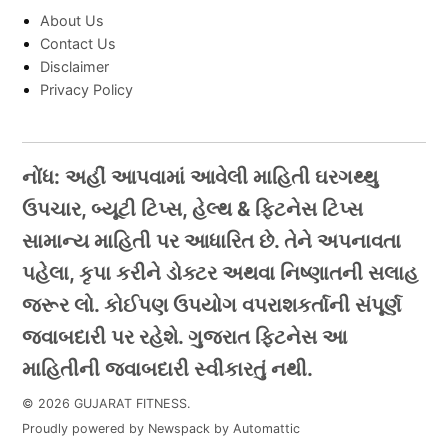
About Us
Contact Us
Disclaimer
Privacy Policy
નોંધ: અહીં આપવામાં આવેલી માહિતી ઘરગથ્થુ
ઉપચાર, બ્યૂટી ટિપ્સ, હેલ્થ & ફિટનેસ ટિપ્સ
સામાન્ય માહિતી પર આધારિત છે. તેને અપનાવતા
પહેલા, કૃપા કરીને ડોક્ટર અથવા નિષ્ણાતની સલાહ
જરૂર લો. કોઈપણ ઉપયોગ વપરાશકર્તાની સંપૂર્ણ
જવાબદારી પર રહેશે. ગુજરાત ફિટનેસ આ
માહિતીની જવાબદારી સ્વીકારતું નથી.
© 2026 GUJARAT FITNESS.
Proudly powered by Newspack by Automattic